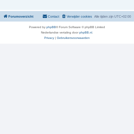
Forumoverzicht
Contact
Verwijder cookies
Alle tijden zijn
UTC+02:00
Powered by
phpBB
® Forum Software © phpBB Limited
Nederlandse vertaling door
phpBB.nl
.
Privacy
|
Gebruikersvoorwaarden