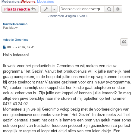
Moderators:
Welcome
,
Moderators
Zoek
Uitgebr
Plaats reactie
2 berichten •Pagina
1
van
1
MartheGeronimo
Pas blauw
Adoptie Geronimo
B
08 nov 2016, 09:41
e
r
Hallo iedereen!
i
c
h
Ik werk voor het productiehuis Geronimo en wij maken een nieuw
t
programma 'Het Gezin'. Vanuit het productiehuis wil ik jullie namelijk heel
graag aanspreken, in de hoop dat jullie ons verder op weg kunnen helpen
bij onze zoektocht naar Vlaamse gezinnen voor ons nieuw tv-programma.
Wij zoeken namelijk een koppel dat hun kindje gaat adopteren en daar
ook al zeker van is. Zijn jullie dat koppel of kennen jullie iemand? Je mag
altijd een privé berichtje naar me sturen of mij opbellen op het nummer
0472 40 24 02.
Momenteel zijn we bij Geronimo volop bezig met de voorbereidingen van
een gloednieuwe docureeks voor Eén: ‘Het Gezin’. In deze reeks zal ‘het
gezin’ centraal staan: het gezin is immers een bron van geluk maar soms
ook een poel van frustratie. Iedereen probeert zijn gezinsleven zo perfect
mogelijk te regelen al loopt niet altijd alles van een leien dakje. Een