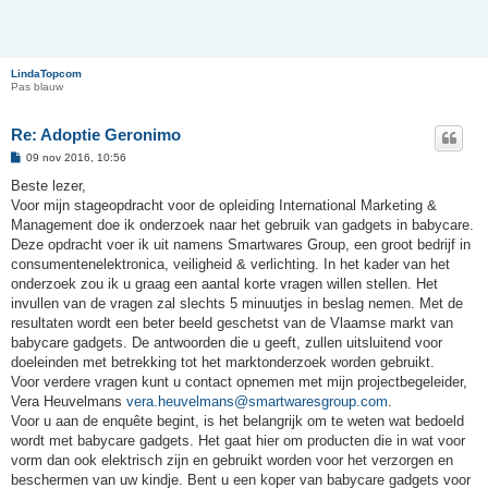
LindaTopcom
Pas blauw
Re: Adoptie Geronimo
B
09 nov 2016, 10:56
e
r
Beste lezer,
i
Voor mijn stageopdracht voor de opleiding International Marketing &
c
h
Management doe ik onderzoek naar het gebruik van gadgets in babycare.
t
Deze opdracht voer ik uit namens Smartwares Group, een groot bedrijf in
consumentenelektronica, veiligheid & verlichting. In het kader van het
onderzoek zou ik u graag een aantal korte vragen willen stellen. Het
invullen van de vragen zal slechts 5 minuutjes in beslag nemen. Met de
resultaten wordt een beter beeld geschetst van de Vlaamse markt van
babycare gadgets. De antwoorden die u geeft, zullen uitsluitend voor
doeleinden met betrekking tot het marktonderzoek worden gebruikt.
Voor verdere vragen kunt u contact opnemen met mijn projectbegeleider,
Vera Heuvelmans
vera.heuvelmans@smartwaresgroup.com
.
Voor u aan de enquête begint, is het belangrijk om te weten wat bedoeld
wordt met babycare gadgets. Het gaat hier om producten die in wat voor
vorm dan ook elektrisch zijn en gebruikt worden voor het verzorgen en
beschermen van uw kindje. Bent u een koper van babycare gadgets voor