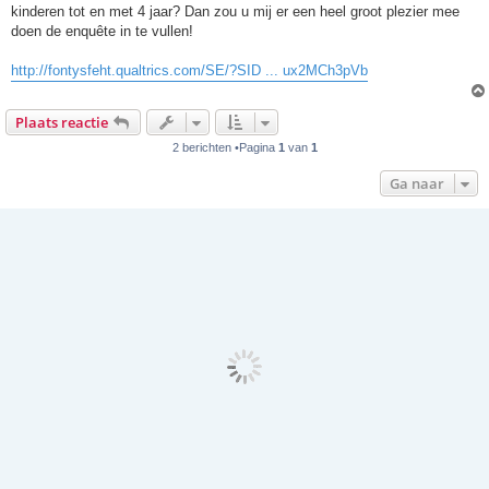
kinderen tot en met 4 jaar? Dan zou u mij er een heel groot plezier mee
doen de enquête in te vullen!
http://fontysfeht.qualtrics.com/SE/?SID ... ux2MCh3pVb
Plaats reactie
2 berichten •Pagina
1
van
1
Ga naar