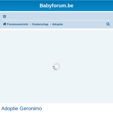
Babyforum.be
Z
Forumoverzicht
Ouderschap
Adoptie
o
e
k
Adoptie Geronimo