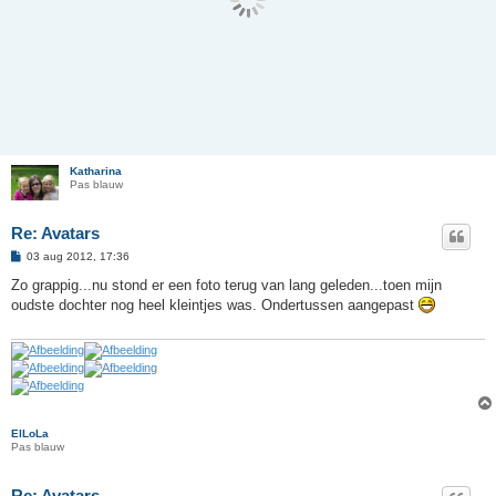
Katharina
Pas blauw
Re: Avatars
B
03 aug 2012, 17:36
e
r
Zo grappig...nu stond er een foto terug van lang geleden...toen mijn
i
oudste dochter nog heel kleintjes was. Ondertussen aangepast
c
h
t
ElLoLa
Pas blauw
Re: Avatars