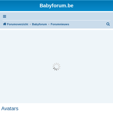
Babyforum.be
Z
Forumoverzicht
Babyforum
Forumnieuws
o
e
k
Avatars