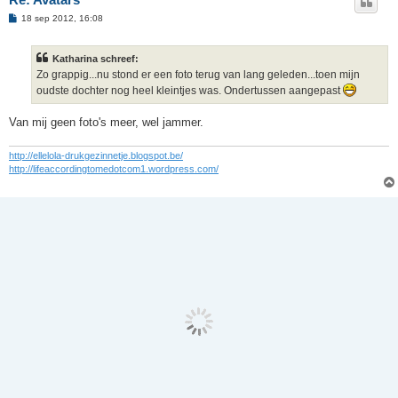
B
18 sep 2012, 16:08
e
r
i
Katharina schreef:
c
h
Zo grappig...nu stond er een foto terug van lang geleden...toen mijn
t
oudste dochter nog heel kleintjes was. Ondertussen aangepast
Van mij geen foto's meer, wel jammer.
http://ellelola-drukgezinnetje.blogspot.be/
http://lifeaccordingtomedotcom1.wordpress.com/