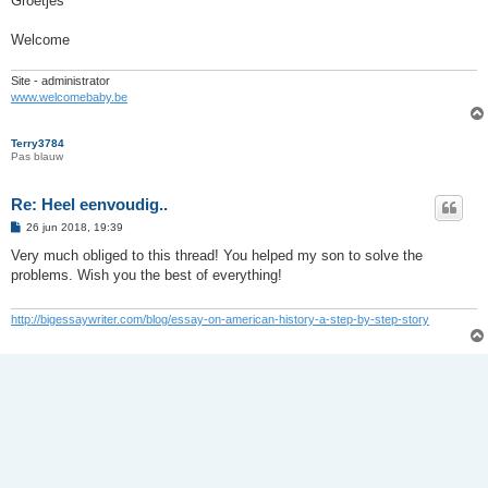
Groetjes
Welcome
Site - administrator
www.welcomebaby.be
Terry3784
Pas blauw
Re: Heel eenvoudig..
B
26 jun 2018, 19:39
e
r
Very much obliged to this thread! You helped my son to solve the
i
problems. Wish you the best of everything!
c
h
t
http://bigessaywriter.com/blog/essay-on-american-history-a-step-by-step-story