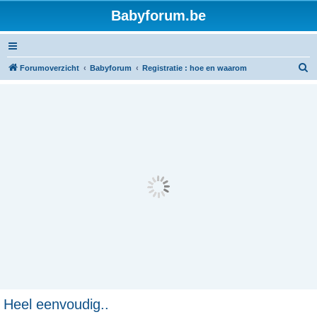
Babyforum.be
Z
Forumoverzicht
Babyforum
Registratie : hoe en waarom
o
e
k
Heel eenvoudig..