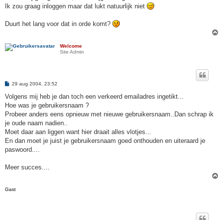
i
Ik zou graag inloggen maar dat lukt natuurlijk niet
c
h
t
Duurt het lang voor dat in orde komt?
Welcome
Site Admin
B
29 aug 2004, 23:52
e
r
Volgens mij heb je dan toch een verkeerd emailadres ingetikt...
i
Hoe was je gebruikersnaam ?
c
h
Probeer anders eens opnieuw met nieuwe gebruikersnaam..Dan schrap ik
t
je oude naam nadien..
Moet daar aan liggen want hier draait alles vlotjes...
En dan moet je juist je gebruikersnaam goed onthouden en uiteraard je
paswoord....
Meer succes....
Gast