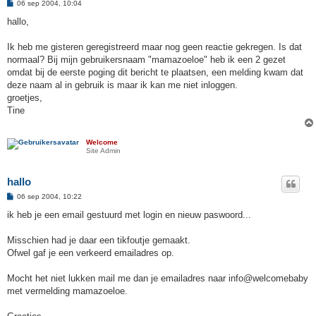
B
06 sep 2004, 10:04
e
r
hallo,
i
c
h
Ik heb me gisteren geregistreerd maar nog geen reactie gekregen. Is dat
t
normaal? Bij mijn gebruikersnaam "mamazoeloe" heb ik een 2 gezet
omdat bij de eerste poging dit bericht te plaatsen, een melding kwam dat
deze naam al in gebruik is maar ik kan me niet inloggen.
groetjes,
Tine
Welcome
Site Admin
hallo
B
06 sep 2004, 10:22
e
r
ik heb je een email gestuurd met login en nieuw paswoord...
i
c
h
Misschien had je daar een tikfoutje gemaakt.
t
Ofwel gaf je een verkeerd emailadres op.
Mocht het niet lukken mail me dan je emailadres naar info@welcomebaby
met vermelding mamazoeloe.