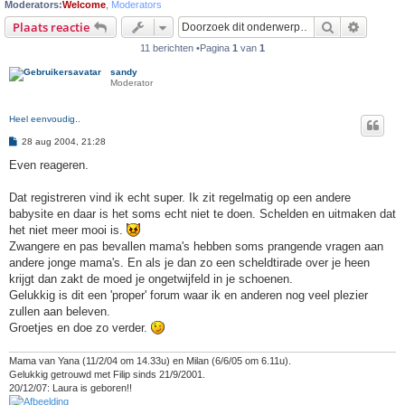
Moderators:
Welcome
,
Moderators
Zoek
Uitgebr
Plaats reactie
11 berichten •Pagina
1
van
1
sandy
Moderator
Heel eenvoudig..
B
28 aug 2004, 21:28
e
r
Even reageren.
i
c
h
Dat registreren vind ik echt super. Ik zit regelmatig op een andere
t
babysite en daar is het soms echt niet te doen. Schelden en uitmaken dat
het niet meer mooi is.
Zwangere en pas bevallen mama's hebben soms prangende vragen aan
andere jonge mama's. En als je dan zo een scheldtirade over je heen
krijgt dan zakt de moed je ongetwijfeld in je schoenen.
Gelukkig is dit een 'proper' forum waar ik en anderen nog veel plezier
zullen aan beleven.
Groetjes en doe zo verder.
Mama van Yana (11/2/04 om 14.33u) en Milan (6/6/05 om 6.11u).
Gelukkig getrouwd met Filip sinds 21/9/2001.
20/12/07: Laura is geboren!!