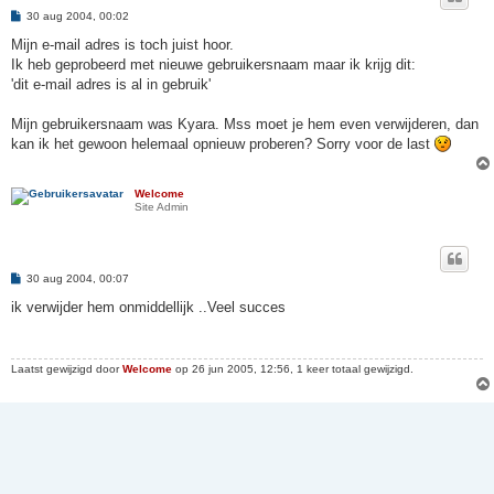
B
30 aug 2004, 00:02
e
r
Mijn e-mail adres is toch juist hoor.
i
Ik heb geprobeerd met nieuwe gebruikersnaam maar ik krijg dit:
c
h
'dit e-mail adres is al in gebruik'
t
Mijn gebruikersnaam was Kyara. Mss moet je hem even verwijderen, dan
kan ik het gewoon helemaal opnieuw proberen? Sorry voor de last
Welcome
Site Admin
B
30 aug 2004, 00:07
e
r
ik verwijder hem onmiddellijk ..Veel succes
i
c
h
t
Laatst gewijzigd door
Welcome
op 26 jun 2005, 12:56, 1 keer totaal gewijzigd.