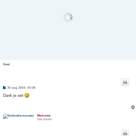
Gast
B
30 aug 2004, 00:08
e
r
Dank je wel
i
c
h
t
Welcome
Site Admin