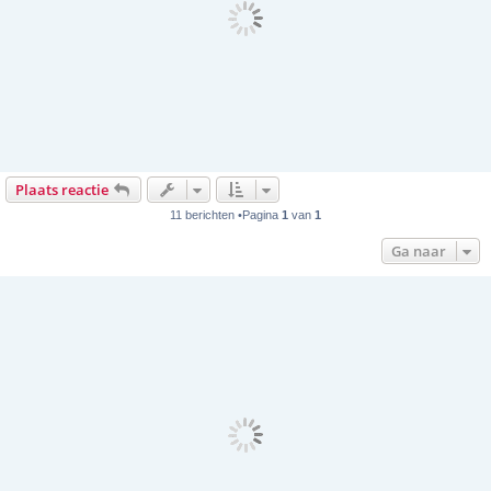
Plaats reactie
11 berichten •Pagina
1
van
1
Ga naar