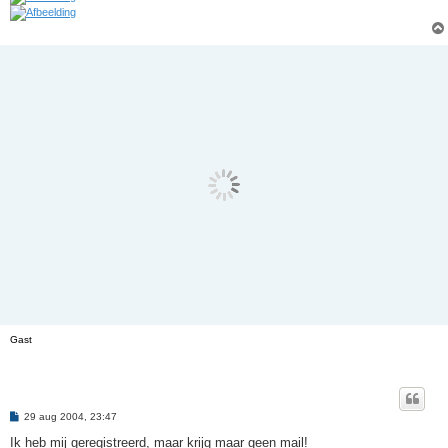
Gast
B
29 aug 2004, 23:47
e
r
Ik heb mij geregistreerd, maar krijg maar geen mail!