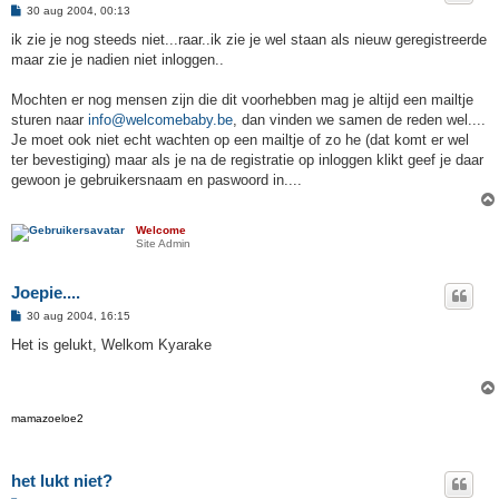
B
30 aug 2004, 00:13
e
r
ik zie je nog steeds niet...raar..ik zie je wel staan als nieuw geregistreerde
i
maar zie je nadien niet inloggen..
c
h
t
Mochten er nog mensen zijn die dit voorhebben mag je altijd een mailtje
sturen naar
info@welcomebaby.be
, dan vinden we samen de reden wel....
Je moet ook niet echt wachten op een mailtje of zo he (dat komt er wel
ter bevestiging) maar als je na de registratie op inloggen klikt geef je daar
gewoon je gebruikersnaam en paswoord in....
Welcome
Site Admin
Joepie....
B
30 aug 2004, 16:15
e
r
Het is gelukt, Welkom Kyarake
i
c
h
t
mamazoeloe2
het lukt niet?