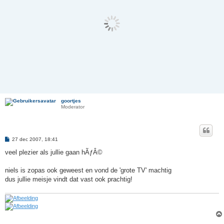
goortjes
Moderator
B
27 dec 2007, 18:41
e
r
veel plezier als jullie gaan hÃƒÂ©
i
c
h
niels is zopas ook geweest en vond de 'grote TV' machtig
t
dus jullie meisje vindt dat vast ook prachtig!