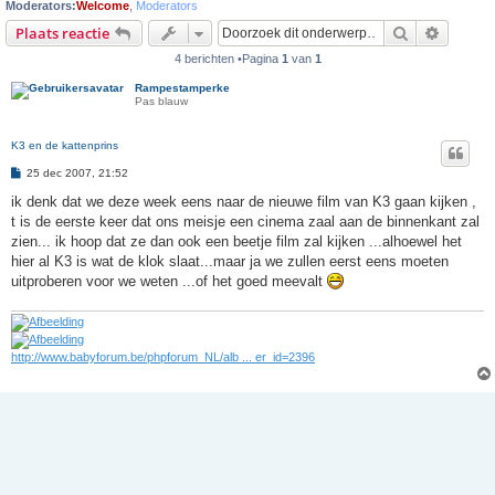
Moderators:
Welcome
,
Moderators
Zoek
Uitgebr
Plaats reactie
4 berichten •Pagina
1
van
1
Rampestamperke
Pas blauw
K3 en de kattenprins
B
25 dec 2007, 21:52
e
r
ik denk dat we deze week eens naar de nieuwe film van K3 gaan kijken ,
i
t is de eerste keer dat ons meisje een cinema zaal aan de binnenkant zal
c
h
zien... ik hoop dat ze dan ook een beetje film zal kijken ...alhoewel het
t
hier al K3 is wat de klok slaat...maar ja we zullen eerst eens moeten
uitproberen voor we weten ...of het goed meevalt
http://www.babyforum.be/phpforum_NL/alb ... er_id=2396