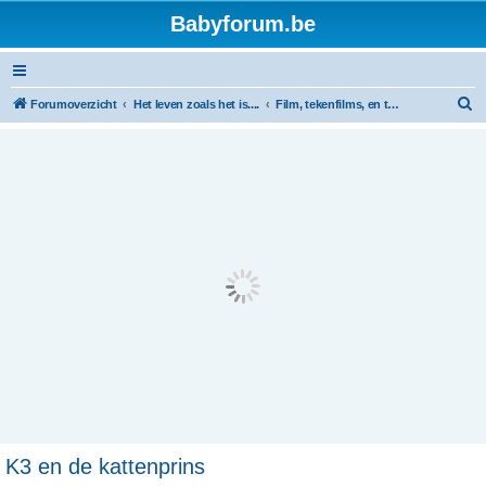
Babyforum.be
Z
Forumoverzicht
Het leven zoals het is....
Film, tekenfilms, en tv programma's
o
e
k
K3 en de kattenprins