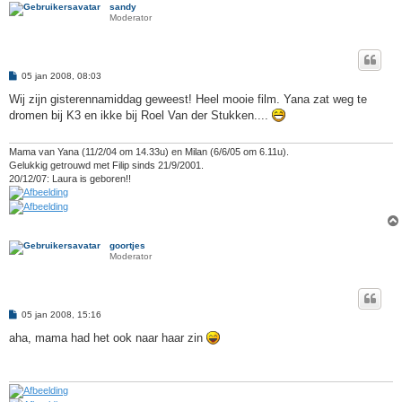
sandy
Moderator
B
05 jan 2008, 08:03
e
r
Wij zijn gisterennamiddag geweest! Heel mooie film. Yana zat weg te
i
dromen bij K3 en ikke bij Roel Van der Stukken....
c
h
t
Mama van Yana (11/2/04 om 14.33u) en Milan (6/6/05 om 6.11u).
Gelukkig getrouwd met Filip sinds 21/9/2001.
20/12/07: Laura is geboren!!
goortjes
Moderator
B
05 jan 2008, 15:16
e
r
aha, mama had het ook naar haar zin
i
c
h
t