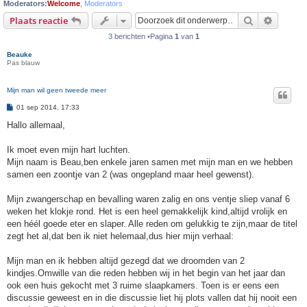
Moderators:
Welcome
,
Moderators
Zoek
Uitgebr
Plaats reactie
3 berichten •Pagina
1
van
1
Beauke
Pas blauw
Mijn man wil geen tweede meer
B
01 sep 2014, 17:33
e
r
Hallo allemaal,
i
c
h
Ik moet even mijn hart luchten.
t
Mijn naam is Beau,ben enkele jaren samen met mijn man en we hebben
samen een zoontje van 2 (was ongepland maar heel gewenst).
Mijn zwangerschap en bevalling waren zalig en ons ventje sliep vanaf 6
weken het klokje rond. Het is een heel gemakkelijk kind,altijd vrolijk en
een héél goede eter en slaper. Alle reden om gelukkig te zijn,maar de titel
zegt het al,dat ben ik niet helemaal,dus hier mijn verhaal:
Mijn man en ik hebben altijd gezegd dat we droomden van 2
kindjes.Omwille van die reden hebben wij in het begin van het jaar dan
ook een huis gekocht met 3 ruime slaapkamers. Toen is er eens een
discussie geweest en in die discussie liet hij plots vallen dat hij nooit een