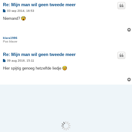
Re: Mijn man wil geen tweede meer
B
03 sep 2014, 16:53
e
r
Niemand?
i
c
h
t
klara1986
Pas blauw
Re: Mijn man wil geen tweede meer
B
09 aug 2016, 15:11
e
r
Hier spijtig genoeg hetzelfde liedje
i
c
h
t