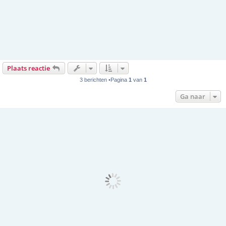
Plaats reactie
3 berichten •Pagina
1
van
1
Ga naar