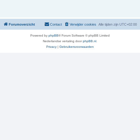
Forumoverzicht
Contact
Verwijder cookies
Alle tijden zijn
UTC+02:00
Powered by
phpBB
® Forum Software © phpBB Limited
Nederlandse vertaling door
phpBB.nl
.
Privacy
|
Gebruikersvoorwaarden