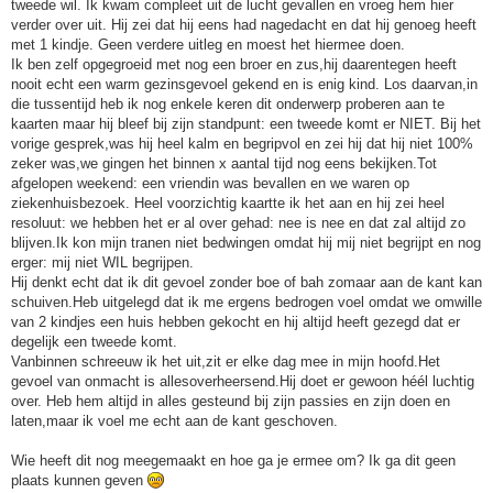
tweede wil. Ik kwam compleet uit de lucht gevallen en vroeg hem hier
verder over uit. Hij zei dat hij eens had nagedacht en dat hij genoeg heeft
met 1 kindje. Geen verdere uitleg en moest het hiermee doen.
Ik ben zelf opgegroeid met nog een broer en zus,hij daarentegen heeft
nooit echt een warm gezinsgevoel gekend en is enig kind. Los daarvan,in
die tussentijd heb ik nog enkele keren dit onderwerp proberen aan te
kaarten maar hij bleef bij zijn standpunt: een tweede komt er NIET. Bij het
vorige gesprek,was hij heel kalm en begripvol en zei hij dat hij niet 100%
zeker was,we gingen het binnen x aantal tijd nog eens bekijken.Tot
afgelopen weekend: een vriendin was bevallen en we waren op
ziekenhuisbezoek. Heel voorzichtig kaartte ik het aan en hij zei heel
resoluut: we hebben het er al over gehad: nee is nee en dat zal altijd zo
blijven.Ik kon mijn tranen niet bedwingen omdat hij mij niet begrijpt en nog
erger: mij niet WIL begrijpen.
Hij denkt echt dat ik dit gevoel zonder boe of bah zomaar aan de kant kan
schuiven.Heb uitgelegd dat ik me ergens bedrogen voel omdat we omwille
van 2 kindjes een huis hebben gekocht en hij altijd heeft gezegd dat er
degelijk een tweede komt.
Vanbinnen schreeuw ik het uit,zit er elke dag mee in mijn hoofd.Het
gevoel van onmacht is allesoverheersend.Hij doet er gewoon héél luchtig
over. Heb hem altijd in alles gesteund bij zijn passies en zijn doen en
laten,maar ik voel me echt aan de kant geschoven.
Wie heeft dit nog meegemaakt en hoe ga je ermee om? Ik ga dit geen
plaats kunnen geven