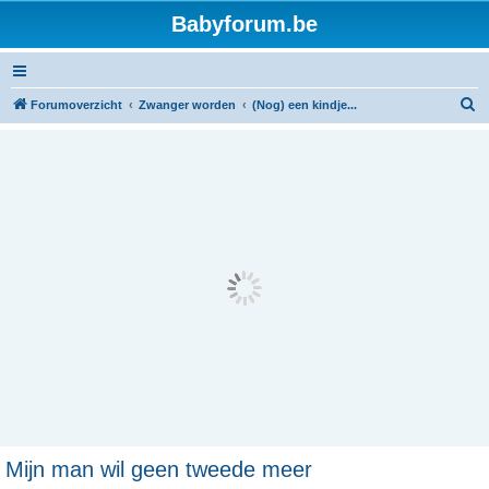
Babyforum.be
Z
Forumoverzicht
Zwanger worden
(Nog) een kindje...
o
e
k
Mijn man wil geen tweede meer