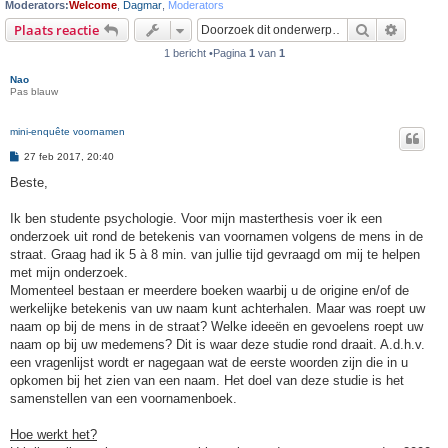
Moderators:
Welcome
,
Dagmar
,
Moderators
Zoek
Uitgebr
Plaats reactie
1 bericht •Pagina
1
van
1
Nao
Pas blauw
mini-enquête voornamen
B
27 feb 2017, 20:40
e
r
Beste,
i
c
h
Ik ben studente psychologie. Voor mijn masterthesis voer ik een
t
onderzoek uit rond de betekenis van voornamen volgens de mens in de
straat. Graag had ik 5 à 8 min. van jullie tijd gevraagd om mij te helpen
met mijn onderzoek.
Momenteel bestaan er meerdere boeken waarbij u de origine en/of de
werkelijke betekenis van uw naam kunt achterhalen. Maar was roept uw
naam op bij de mens in de straat? Welke ideeën en gevoelens roept uw
naam op bij uw medemens? Dit is waar deze studie rond draait. A.d.h.v.
een vragenlijst wordt er nagegaan wat de eerste woorden zijn die in u
opkomen bij het zien van een naam. Het doel van deze studie is het
samenstellen van een voornamenboek.
Hoe werkt het?