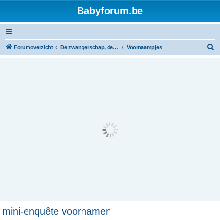
Babyforum.be
Z
Forumoverzicht
De zwangerschap, de geboorte en de baby
Voornaampjes
o
e
k
mini-enquête voornamen