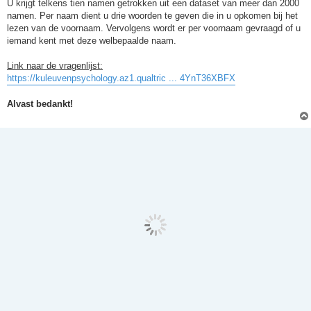
U krijgt telkens tien namen getrokken uit een dataset van meer dan 2000
namen. Per naam dient u drie woorden te geven die in u opkomen bij het
lezen van de voornaam. Vervolgens wordt er per voornaam gevraagd of u
iemand kent met deze welbepaalde naam.
Link naar de vragenlijst:
https://kuleuvenpsychology.az1.qualtric ... 4YnT36XBFX
Alvast bedankt!