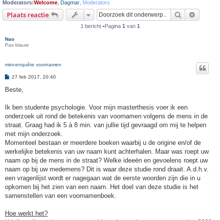
Moderators:
Welcome
,
Dagmar
,
Moderators
Zoek
Uitgebr
Plaats reactie
1 bericht •Pagina
1
van
1
Nao
Pas blauw
mini-enquête voornamen
B
27 feb 2017, 20:40
e
r
Beste,
i
c
h
Ik ben studente psychologie. Voor mijn masterthesis voer ik een
t
onderzoek uit rond de betekenis van voornamen volgens de mens in de
straat. Graag had ik 5 à 8 min. van jullie tijd gevraagd om mij te helpen
met mijn onderzoek.
Momenteel bestaan er meerdere boeken waarbij u de origine en/of de
werkelijke betekenis van uw naam kunt achterhalen. Maar was roept uw
naam op bij de mens in de straat? Welke ideeën en gevoelens roept uw
naam op bij uw medemens? Dit is waar deze studie rond draait. A.d.h.v.
een vragenlijst wordt er nagegaan wat de eerste woorden zijn die in u
opkomen bij het zien van een naam. Het doel van deze studie is het
samenstellen van een voornamenboek.
Hoe werkt het?