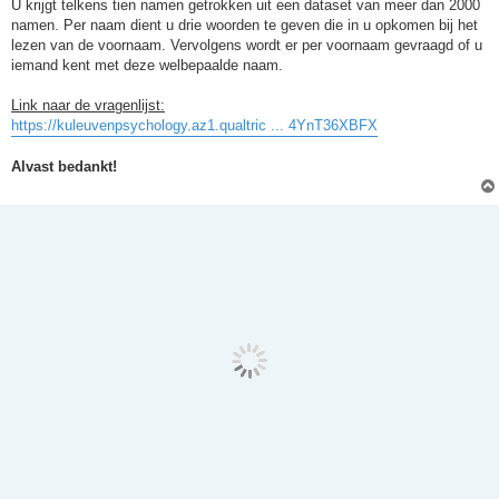
U krijgt telkens tien namen getrokken uit een dataset van meer dan 2000
namen. Per naam dient u drie woorden te geven die in u opkomen bij het
lezen van de voornaam. Vervolgens wordt er per voornaam gevraagd of u
iemand kent met deze welbepaalde naam.
Link naar de vragenlijst:
https://kuleuvenpsychology.az1.qualtric ... 4YnT36XBFX
Alvast bedankt!