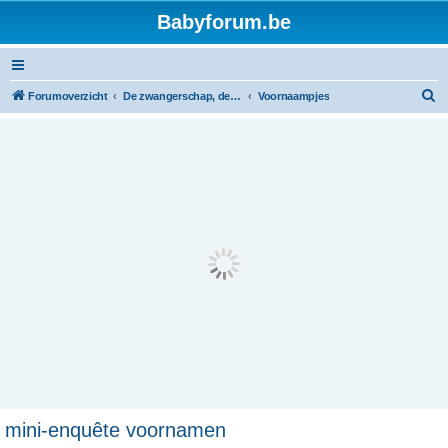
Babyforum.be
Z
Forumoverzicht
De zwangerschap, de geboorte en de baby
Voornaampjes
o
e
k
mini-enquête voornamen