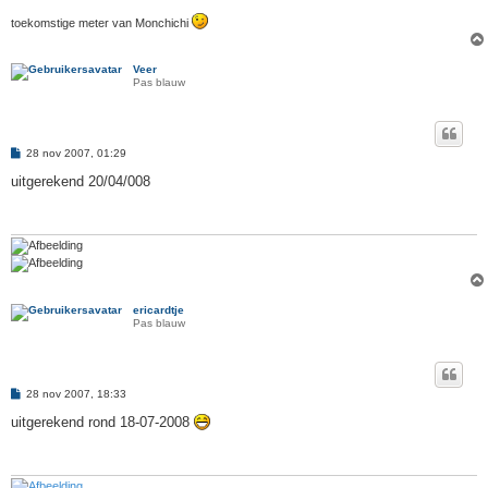
toekomstige meter van Monchichi
Veer
Pas blauw
B
28 nov 2007, 01:29
e
r
uitgerekend 20/04/008
i
c
h
t
ericardtje
Pas blauw
B
28 nov 2007, 18:33
e
r
uitgerekend rond 18-07-2008
i
c
h
t