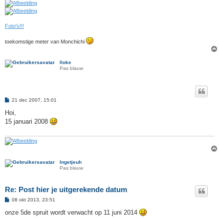
Foto's!!!
toekomstige meter van Monchichi
lloke
Pas blauw
B
21 dec 2007, 15:01
e
r
Hoi,
i
15 januari 2008
c
h
t
Ingetjeuh
Pas blauw
Re: Post hier je uitgerekende datum
B
08 okt 2013, 23:51
e
r
onze 5de spruit wordt verwacht op 11 juni 2014
i