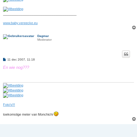
________________________________________
www.baby.vereecke.eu
Dagmar
Moderator
B
11 dec 2007, 11:18
e
r
En wie nog???
i
c
h
t
Foto's!!!
toekomstige meter van Monchichi