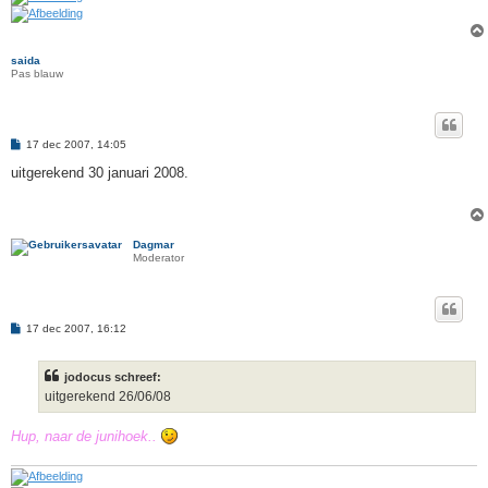
saida
Pas blauw
B
17 dec 2007, 14:05
e
r
uitgerekend 30 januari 2008.
i
c
h
t
Dagmar
Moderator
B
17 dec 2007, 16:12
e
r
i
jodocus schreef:
c
h
uitgerekend 26/06/08
t
Hup, naar de junihoek..