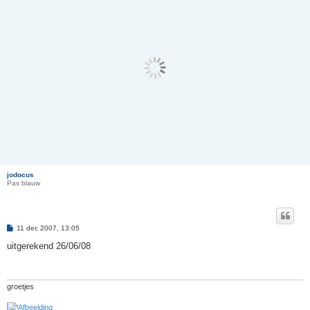
jodocus
Pas blauw
B
11 dec 2007, 13:05
e
r
uitgerekend 26/06/08
i
c
h
t
groetjes