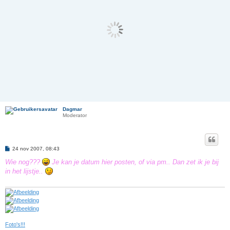
Dagmar
Moderator
B
24 nov 2007, 08:43
e
r
Wie nog???
Je kan je datum hier posten, of via pm.. Dan zet ik je bij
i
in het lijstje..
c
h
t
Foto's!!!