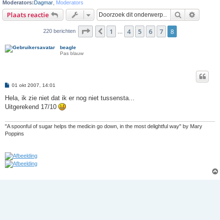
Moderators:
Dagmar
,
Moderators
Zoek
Uitgebr
Plaats reactie
Pagina
8
van
8
1
4
5
6
7
8
Vorige
220 berichten
…
beagle
Pas blauw
B
01 okt 2007, 14:01
e
r
Hela, ik zie niet dat ik er nog niet tussensta...
i
Uitgerekend 17/10
c
h
t
"A spoonful of sugar helps the medicin go down, in the most delightful way" by Mary
Poppins