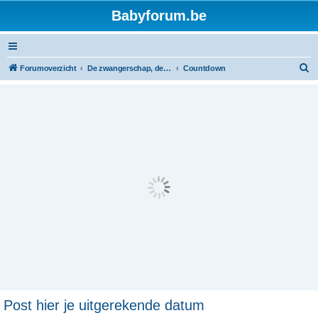
Babyforum.be
Z
Forumoverzicht
De zwangerschap, de geboorte en de baby
Countdown
o
e
k
Post hier je uitgerekende datum