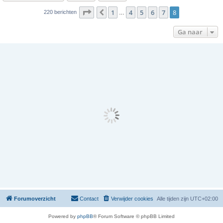
Pagina
8
van
8
1
4
5
6
7
8
Vorige
220 berichten
…
Ga naar
Forumoverzicht
Contact
Verwijder cookies
Alle tijden zijn
UTC+02:00
Powered by
phpBB
® Forum Software © phpBB Limited