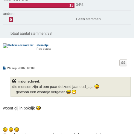
34%
13
andere...
Geen stemmen
0
Totaal aantal stemmen:
38
sterretje
Pas blauw
B
26 sep 2006, 18:09
e
r
i
major schreef:
c
h
die mensen zijn al een paar duizend jaar oud, jaja
t
... gewoon een woordje vergeten
woont gij in bokrijk