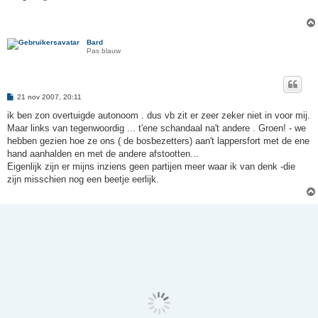
i
c
h
t
Bard
Pas blauw
B
21 nov 2007, 20:11
e
r
ik ben zon overtuigde autonoom . dus vb zit er zeer zeker niet in voor mij.
i
Maar links van tegenwoordig ... t'ene schandaal na't andere . Groen! - we
c
h
hebben gezien hoe ze ons ( de bosbezetters) aan't lappersfort met de ene
t
hand aanhalden en met de andere afstootten...
Eigenlijk zijn er mijns inziens geen partijen meer waar ik van denk -die
zijn misschien nog een beetje eerlijk.