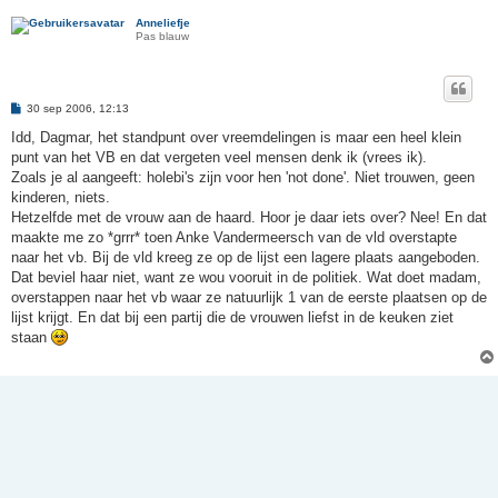
Anneliefje
Pas blauw
B
30 sep 2006, 12:13
e
r
Idd, Dagmar, het standpunt over vreemdelingen is maar een heel klein
i
punt van het VB en dat vergeten veel mensen denk ik (vrees ik).
c
h
Zoals je al aangeeft: holebi's zijn voor hen 'not done'. Niet trouwen, geen
t
kinderen, niets.
Hetzelfde met de vrouw aan de haard. Hoor je daar iets over? Nee! En dat
maakte me zo *grrr* toen Anke Vandermeersch van de vld overstapte
naar het vb. Bij de vld kreeg ze op de lijst een lagere plaats aangeboden.
Dat beviel haar niet, want ze wou vooruit in de politiek. Wat doet madam,
overstappen naar het vb waar ze natuurlijk 1 van de eerste plaatsen op de
lijst krijgt. En dat bij een partij die de vrouwen liefst in de keuken ziet
staan