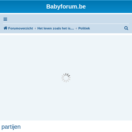
Babyforum.be
Z
Forumoverzicht
Het leven zoals het is....
Politiek
o
e
k
partijen