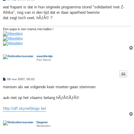
e
r
wat frapant is dat in hun originele programma stond "solidariteit met Z-
i
Afrika", nog van in den tijd dat er daar apartheid heerste
c
h
dat zegt toch veel, hÃƒÂ© ?
t
Een papa is een mama met ballen !
saardientje
Pas blauw
B
08 nov 2007, 00:02
e
r
mensen als we volgende keer moeten gaan stemmen
i
c
h
aub niet op het vlaams belang hÃƒÂ©ÃƒÂ©
t
http://aff.skynetblogs.be/
Dagmar
Moderator