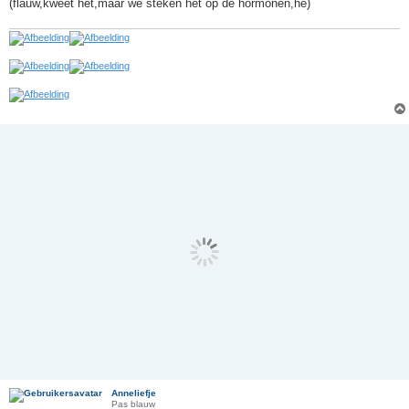
(flauw,kweet het,maar we steken het op de hormonen,he)
Anneliefje
Pas blauw