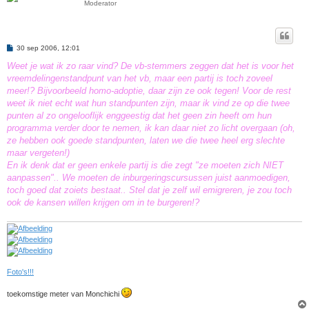
Moderator
B
30 sep 2006, 12:01
e
r
Weet je wat ik zo raar vind? De vb-stemmers zeggen dat het is voor het
i
vreemdelingenstandpunt van het vb, maar een partij is toch zoveel
c
h
meer!? Bijvoorbeeld homo-adoptie, daar zijn ze ook tegen! Voor de rest
t
weet ik niet echt wat hun standpunten zijn, maar ik vind ze op die twee
punten al zo ongelooflijk enggeestig dat het geen zin heeft om hun
programma verder door te nemen, ik kan daar niet zo licht overgaan (oh,
ze hebben ook goede standpunten, laten we die twee heel erg slechte
maar vergeten!)
En ik denk dat er geen enkele partij is die zegt "ze moeten zich NIET
aanpassen".. We moeten de inburgeringscursussen juist aanmoedigen,
toch goed dat zoiets bestaat.. Stel dat je zelf wil emigreren, je zou toch
ook de kansen willen krijgen om in te burgeren!?
Foto's!!!
toekomstige meter van Monchichi