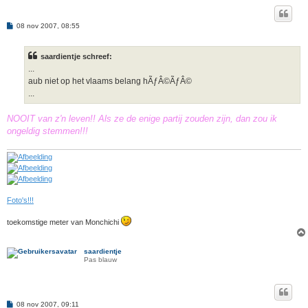
B
08 nov 2007, 08:55
e
r
i
saardientje schreef:
c
h
...
t
aub niet op het vlaams belang hÃƒÂ©ÃƒÂ©
...
NOOIT van z'n leven!! Als ze de enige partij zouden zijn, dan zou ik
ongeldig stemmen!!!
Foto's!!!
toekomstige meter van Monchichi
saardientje
Pas blauw
B
08 nov 2007, 09:11