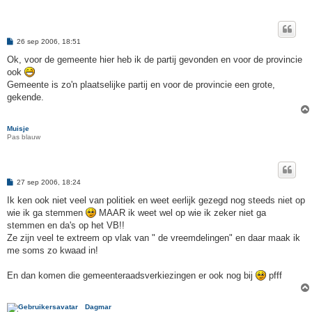
B
26 sep 2006, 18:51
e
r
Ok, voor de gemeente hier heb ik de partij gevonden en voor de provincie
i
ook
c
h
Gemeente is zo'n plaatselijke partij en voor de provincie een grote,
t
gekende.
Muisje
Pas blauw
B
27 sep 2006, 18:24
e
r
Ik ken ook niet veel van politiek en weet eerlijk gezegd nog steeds niet op
i
wie ik ga stemmen
MAAR ik weet wel op wie ik zeker niet ga
c
h
stemmen en da's op het VB!!
t
Ze zijn veel te extreem op vlak van " de vreemdelingen" en daar maak ik
me soms zo kwaad in!
En dan komen die gemeenteraadsverkiezingen er ook nog bij
pfff
Dagmar