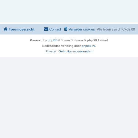
Forumoverzicht
Contact
Verwijder cookies
Alle tijden zijn
UTC+02:00
Powered by
phpBB
® Forum Software © phpBB Limited
Nederlandse vertaling door
phpBB.nl
.
Privacy
|
Gebruikersvoorwaarden