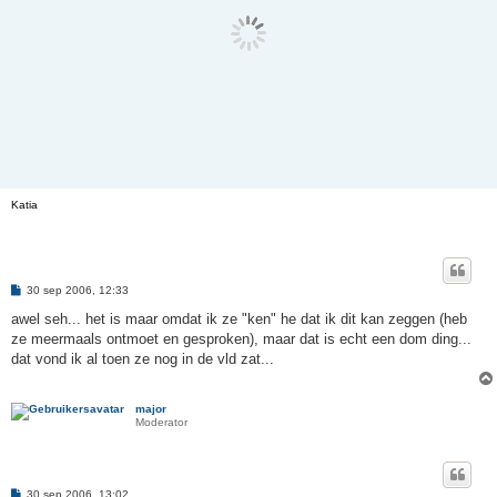
Katia
B
30 sep 2006, 12:33
e
r
awel seh... het is maar omdat ik ze "ken" he dat ik dit kan zeggen (heb
i
ze meermaals ontmoet en gesproken), maar dat is echt een dom ding...
c
h
dat vond ik al toen ze nog in de vld zat...
t
major
Moderator
B
30 sep 2006, 13:02