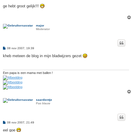
e
r
ge hebt groot gelijk!!!
i
c
h
t
major
Moderator
B
08 nov 2007, 19:39
e
r
kheb meteen de blog in mijn bladwijzers gezet
i
c
h
t
Een papa is een mama met ballen !
saardientje
Pas blauw
B
08 nov 2007, 21:49
e
r
eel goe