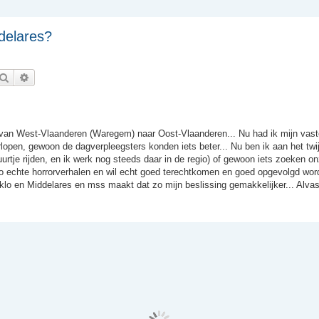
delares?
Zoek
Uitgebreid zoeken
 van West-Vlaanderen (Waregem) naar Oost-Vlaanderen... Nu had ik mijn vast
rlopen, gewoon de dagverpleegsters konden iets beter... Nu ben ik aan het twij
urtje rijden, en ik werk nog steeds daar in de regio) of gewoon iets zoeken on
lo echte horrorverhalen en wil echt goed terechtkomen en goed opgevolgd wor
klo en Middelares en mss maakt dat zo mijn beslissing gemakkelijker... Alvas