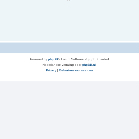
Powered by
phpBB
® Forum Software © phpBB Limited
Nederlandse vertaling door
phpBB.nl
.
Privacy
|
Gebruikersvoorwaarden