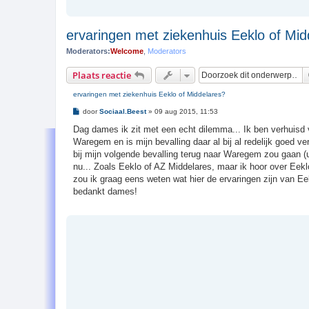
ervaringen met ziekenhuis Eeklo of Mid
Moderators:
Welcome
,
Moderators
Plaats reactie
ervaringen met ziekenhuis Eeklo of Middelares?
B
door
Sociaal.Beest
»
09 aug 2015, 11:53
e
r
Dag dames ik zit met een echt dilemma... Ik ben verhuisd
i
Waregem en is mijn bevalling daar al bij al redelijk goed ve
c
h
bij mijn volgende bevalling terug naar Waregem zou gaan (u
t
nu... Zoals Eeklo of AZ Middelares, maar ik hoor over Eek
zou ik graag eens weten wat hier de ervaringen zijn van Ee
bedankt dames!