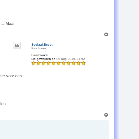
s... Maar
O
m
h
Sociaal.Beest
o
Pas blauw
o
Berichten:
4
g
Lid geworden op:
09 aug 2015, 11:52
ter voor een
llen
O
m
h
o
o
g