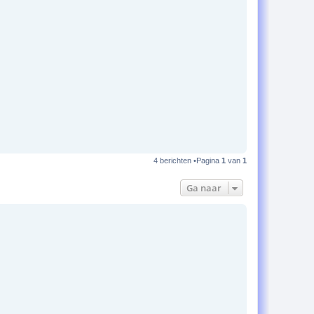
4 berichten •Pagina
1
van
1
Ga naar