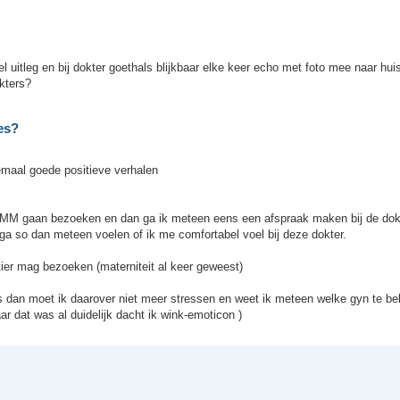
l uitleg en bij dokter goethals blijkbaar elke keer echo met foto mee naar hui
kters?
es?
lemaal goede positieve verhalen
 MM gaan bezoeken en dan ga ik meteen eens een afspraak maken bij de dok
 Ik ga so dan meteen voelen of ik me comfortabel voel bij deze dokter.
tier mag bezoeken (materniteit al keer geweest)
s dan moet ik daarover niet meer stressen en weet ik meteen welke gyn te be
r dat was al duidelijk dacht ik wink-emoticon )