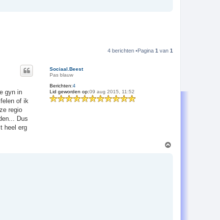
4 berichten •Pagina
1
van
1
Sociaal.Beest
Pas blauw
Berichten:
4
e gyn in
Lid geworden op:
09 aug 2015, 11:52
felen of ik
ze regio
den... Dus
t heel erg
O
m
h
o
o
g