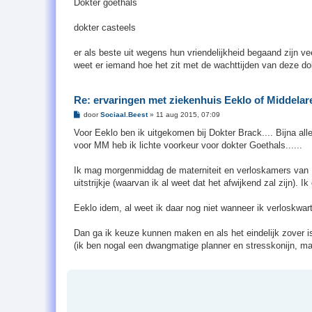
Dokter goethals
dokter casteels
er als beste uit wegens hun vriendelijkheid begaand zijn vee
weet er iemand hoe het zit met de wachttijden van deze do
Re: ervaringen met ziekenhuis Eeklo of Middelar
B
door
Sociaal.Beest
»
11 aug 2015, 07:09
e
r
Voor Eeklo ben ik uitgekomen bij Dokter Brack.... Bijna al
i
voor MM heb ik lichte voorkeur voor dokter Goethals......
c
h
t
Ik mag morgenmiddag de materniteit en verloskamers van
uitstrijkje (waarvan ik al weet dat het afwijkend zal zijn).
Eeklo idem, al weet ik daar nog niet wanneer ik verloskwar
Dan ga ik keuze kunnen maken en als het eindelijk zover i
(ik ben nogal een dwangmatige planner en stresskonijn, maa