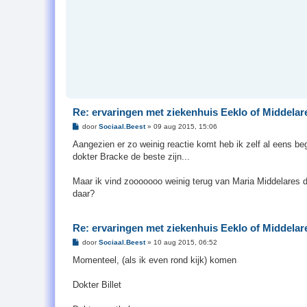
Re: ervaringen met ziekenhuis Eeklo of Middelar
B
door
Sociaal.Beest
»
09 aug 2015, 15:06
e
r
Aangezien er zo weinig reactie komt heb ik zelf al eens beg
i
dokter Bracke de beste zijn...
c
h
t
Maar ik vind zooooooo weinig terug van Maria Middelares 
daar?
Re: ervaringen met ziekenhuis Eeklo of Middelar
B
door
Sociaal.Beest
»
10 aug 2015, 06:52
e
r
Momenteel, (als ik even rond kijk) komen
i
c
h
Dokter Billet
t