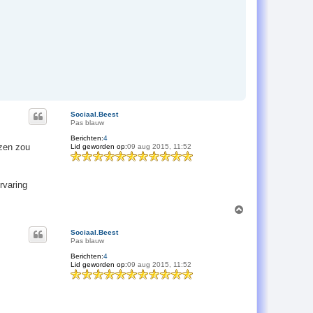
Sociaal.Beest
Pas blauw
Berichten:
4
ezen zou
Lid geworden op:
09 aug 2015, 11:52
rvaring
O
m
h
Sociaal.Beest
o
Pas blauw
o
Berichten:
4
g
Lid geworden op:
09 aug 2015, 11:52