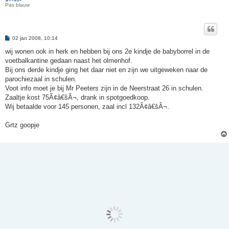
Pas blauw
B
02 jan 2008, 10:14
e
r
wij wonen ook in herk en hebben bij ons 2e kindje de babyborrel in de
i
voetbalkantine gedaan naast het olmenhof.
c
h
Bij ons derde kindje ging het daar niet en zijn we uitgeweken naar de
t
parochiezaal in schulen.
Voot info moet je bij Mr Peeters zijn in de Neerstraat 26 in schulen.
Zaaltje kost 75Ã¢â€šÂ¬, drank in spotgoedkoop.
Wij betaalde voor 145 personen, zaal incl 132Ã¢â€šÂ¬.
Grtz goopje