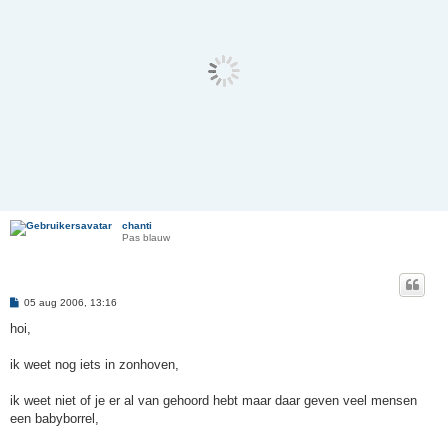
chanti
Pas blauw
B
05 aug 2006, 13:16
e
r
hoi,
i
c
h
ik weet nog iets in zonhoven,
t
ik weet niet of je er al van gehoord hebt maar daar geven veel mensen
een babyborrel,