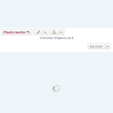
Plaats reactie
5 berichten •Pagina
1
van
1
Ga naar