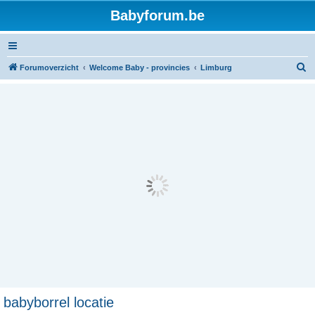
Babyforum.be
Z
Forumoverzicht
Welcome Baby - provincies
Limburg
o
e
k
babyborrel locatie