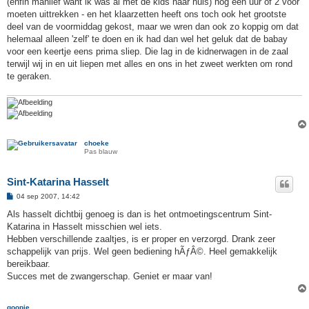
(enfin manlief want ik was al met de kids naar huis) nog een uur of 2 voor
moeten uittrekken - en het klaarzetten heeft ons toch ook het grootste
deel van de voormiddag gekost, maar we wren dan ook zo koppig om dat
helemaal alleen 'zelf' te doen en ik had dan wel het geluk dat de babay
voor een keertje eens prima sliep. Die lag in de kidnerwagen in de zaal
terwijl wij in en uit liepen met alles en ons in het zweet werkten om rond
te geraken.
choeke
Pas blauw
Sint-Katarina Hasselt
B
04 sep 2007, 14:42
e
r
Als hasselt dichtbij genoeg is dan is het ontmoetingscentrum Sint-
i
Katarina in Hasselt misschien wel iets.
c
h
Hebben verschillende zaaltjes, is er proper en verzorgd. Drank zeer
t
schappelijk van prijs. Wel geen bediening hÃƒÂ©. Heel gemakkelijk
bereikbaar.
Succes met de zwangerschap. Geniet er maar van!
goopje