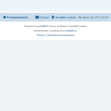
Forumoverzicht
Contact
Verwijder cookies
Alle tijden zijn
UTC+02:00
Powered by
phpBB
® Forum Software © phpBB Limited
Nederlandse vertaling door
phpBB.nl
.
Privacy
|
Gebruikersvoorwaarden