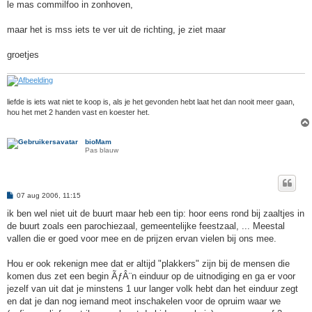
le mas commilfoo in zonhoven,
maar het is mss iets te ver uit de richting, je ziet maar
groetjes
liefde is iets wat niet te koop is, als je het gevonden hebt laat het dan nooit meer gaan,
hou het met 2 handen vast en koester het.
bioMam
Pas blauw
B
07 aug 2006, 11:15
e
r
ik ben wel niet uit de buurt maar heb een tip: hoor eens rond bij zaaltjes in
i
de buurt zoals een parochiezaal, gemeentelijke feestzaal, ... Meestal
c
h
vallen die er goed voor mee en de prijzen ervan vielen bij ons mee.
t
Hou er ook rekenign mee dat er altijd "plakkers" zijn bij de mensen die
komen dus zet een begin ÃƒÂ¨n einduur op de uitnodiging en ga er voor
jezelf van uit dat je minstens 1 uur langer volk hebt dan het einduur zegt
en dat je dan nog iemand meot inschakelen voor de opruim waar we