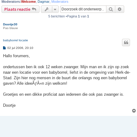
Moderators:
Welcome
,
Dagmar
,
Moderators
Zoek
Uitgebr
Plaats reactie
5 berichten •Pagina
1
van
1
Doortje30
Pas blauw
babyborrel locatie
B
02 jul 2006, 20:10
e
r
Hallo forumers,
i
c
h
ondertussen ben ik ook 12 weken zwanger. Mijn man en ik zijn op zoek
t
naar een locatie voor een babyborrel, liefst in de omgeving van Herk-de-
Stad. Zijn hier nog mensen in de buurt die onlangs nog een babyborrel
gaven? Alle ideeÃƒÂ«n zijn welkom!
Groetjes en een dikke proficiat aan iedereen die ook pas zwanger is.
Doortje