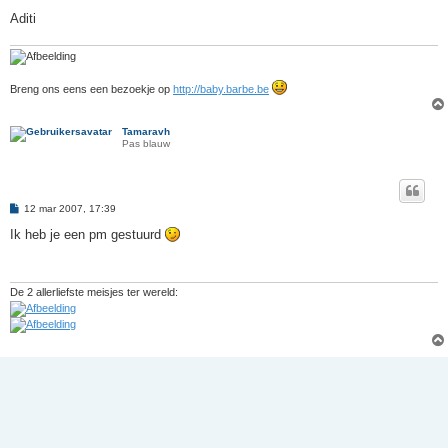
Aditi
Breng ons eens een bezoekje op
http://baby.barbe.be
Tamaravh
Pas blauw
B
12 mar 2007, 17:39
e
r
Ik heb je een pm gestuurd
i
c
h
t
De 2 allerliefste meisjes ter wereld: