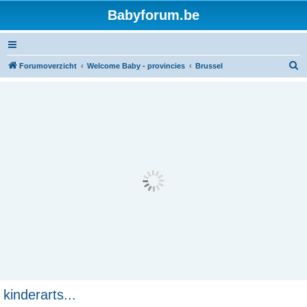
Babyforum.be
Z
Forumoverzicht
Welcome Baby - provincies
Brussel
o
e
k
kinderarts...