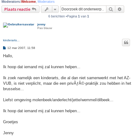
Moderators:
Welcome
,
Moderators
Zoek
Uitgebr
Plaats reactie
6 berichten •Pagina
1
van
1
jenny
Pas blauw
kinderarts...
B
12 mar 2007, 11:58
e
r
Hallo,
i
c
h
Ik hoop dat iemand mij zal kunnen helpen...
t
Ik zoek namelijk een kinderarts, die al dan niet samenwerkt met het AZ-
VUB, is niet verplicht, maar die een privÃƒÂ©-praktijk zou hebben in het
brusselse...
Liefst omgeving molenbeek/anderlecht/jette/wemmel/dilbeek...
Ik hoop dat iemand mij zal kunnen helpen...
Groetjes
Jenny