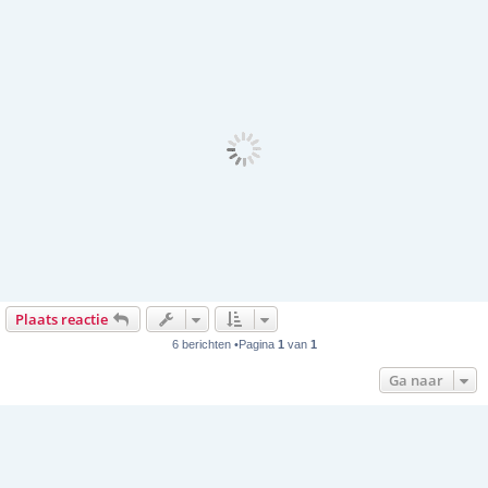
Plaats reactie
6 berichten •Pagina
1
van
1
Ga naar