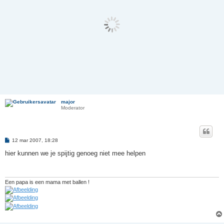
major
Moderator
B
12 mar 2007, 18:28
e
r
hier kunnen we je spijtig genoeg niet mee helpen
i
c
h
t
Een papa is een mama met ballen !