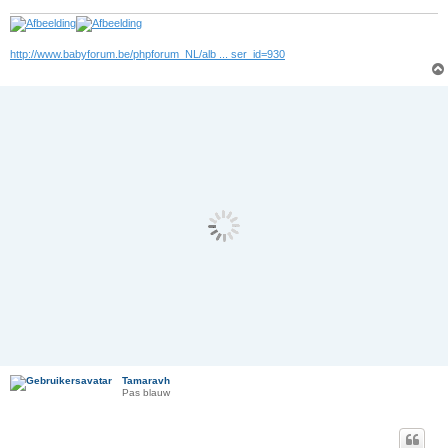
http://www.babyforum.be/phpforum_NL/alb ... ser_id=930
Tamaravh
Pas blauw