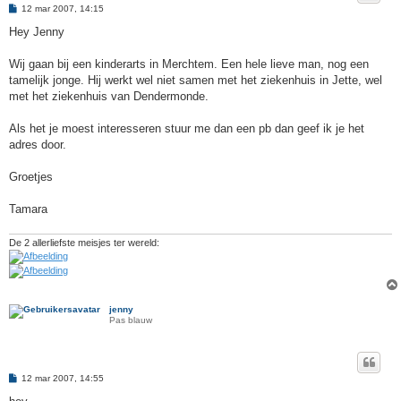
B
12 mar 2007, 14:15
e
r
Hey Jenny
i
c
h
Wij gaan bij een kinderarts in Merchtem. Een hele lieve man, nog een
t
tamelijk jonge. Hij werkt wel niet samen met het ziekenhuis in Jette, wel
met het ziekenhuis van Dendermonde.
Als het je moest interesseren stuur me dan een pb dan geef ik je het
adres door.
Groetjes
Tamara
De 2 allerliefste meisjes ter wereld:
jenny
Pas blauw
B
12 mar 2007, 14:55
e
r