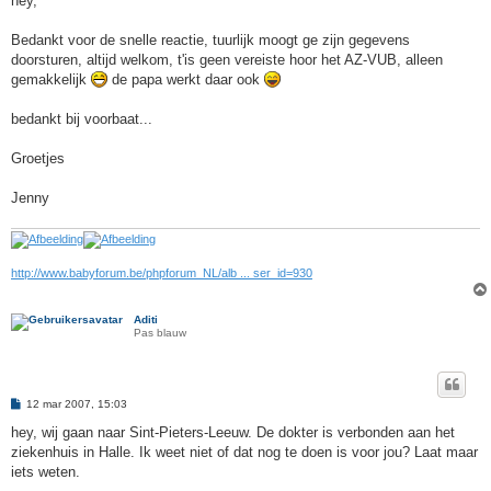
hey,
i
c
h
Bedankt voor de snelle reactie, tuurlijk moogt ge zijn gegevens
t
doorsturen, altijd welkom, t'is geen vereiste hoor het AZ-VUB, alleen
gemakkelijk
de papa werkt daar ook
bedankt bij voorbaat...
Groetjes
Jenny
http://www.babyforum.be/phpforum_NL/alb ... ser_id=930
Aditi
Pas blauw
B
12 mar 2007, 15:03
e
r
hey, wij gaan naar Sint-Pieters-Leeuw. De dokter is verbonden aan het
i
ziekenhuis in Halle. Ik weet niet of dat nog te doen is voor jou? Laat maar
c
h
iets weten.
t