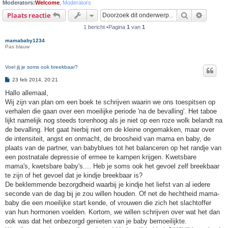
Moderators:
Welcome
,
Moderators
Zoek
Uitgebr
Plaats reactie
1 bericht •Pagina
1
van
1
mamababy1234
Pas blauw
Voel jij je soms ook breekbaar?
B
23 feb 2014, 20:21
e
r
Hallo allemaal,
i
Wij zijn van plan om een boek te schrijven waarin we ons toespitsen op
c
h
verhalen die gaan over een moeilijke periode 'na de bevalling'. Het taboe
t
lijkt namelijk nog steeds torenhoog als je niet op een roze wolk belandt na
de bevalling. Het gaat hierbij niet om de kleine ongemakken, maar over
de intensiteit, angst en onmacht, de broosheid van mama en baby, de
plaats van de partner, van babyblues tot het balanceren op het randje van
een postnatale depressie of ermee te kampen krijgen. Kwetsbare
mama's, kwetsbare baby's.... Heb je soms ook het gevoel zelf breekbaar
te zijn of het gevoel dat je kindje breekbaar is?
De beklemmende bezorgdheid waarbij je kindje het liefst van al iedere
seconde van de dag bij je zou willen houden. Of net de hechtheid mama-
baby die een moeilijke start kende, of vrouwen die zich het slachtoffer
van hun hormonen voelden. Kortom, we willen schrijven over wat het dan
ook was dat het onbezorgd genieten van je baby bemoeilijkte.