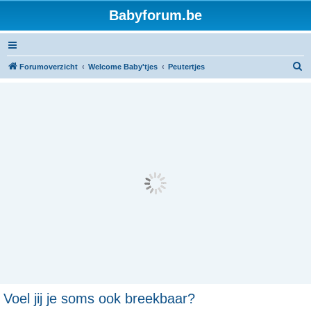
Babyforum.be
Z
Forumoverzicht
Welcome Baby'tjes
Peutertjes
o
e
k
Voel jij je soms ook breekbaar?