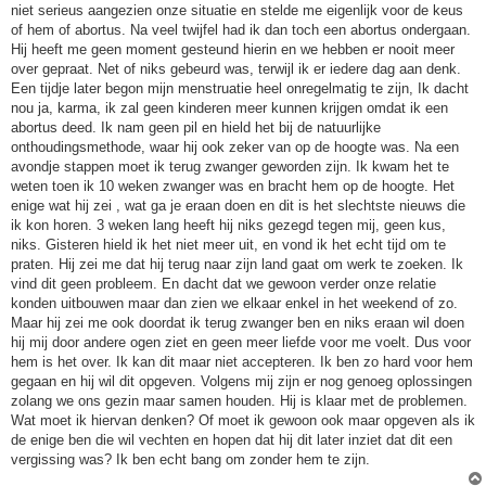
niet serieus aangezien onze situatie en stelde me eigenlijk voor de keus
of hem of abortus. Na veel twijfel had ik dan toch een abortus ondergaan.
Hij heeft me geen moment gesteund hierin en we hebben er nooit meer
over gepraat. Net of niks gebeurd was, terwijl ik er iedere dag aan denk.
Een tijdje later begon mijn menstruatie heel onregelmatig te zijn, Ik dacht
nou ja, karma, ik zal geen kinderen meer kunnen krijgen omdat ik een
abortus deed. Ik nam geen pil en hield het bij de natuurlijke
onthoudingsmethode, waar hij ook zeker van op de hoogte was. Na een
avondje stappen moet ik terug zwanger geworden zijn. Ik kwam het te
weten toen ik 10 weken zwanger was en bracht hem op de hoogte. Het
enige wat hij zei , wat ga je eraan doen en dit is het slechtste nieuws die
ik kon horen. 3 weken lang heeft hij niks gezegd tegen mij, geen kus,
niks. Gisteren hield ik het niet meer uit, en vond ik het echt tijd om te
praten. Hij zei me dat hij terug naar zijn land gaat om werk te zoeken. Ik
vind dit geen probleem. En dacht dat we gewoon verder onze relatie
konden uitbouwen maar dan zien we elkaar enkel in het weekend of zo.
Maar hij zei me ook doordat ik terug zwanger ben en niks eraan wil doen
hij mij door andere ogen ziet en geen meer liefde voor me voelt. Dus voor
hem is het over. Ik kan dit maar niet accepteren. Ik ben zo hard voor hem
gegaan en hij wil dit opgeven. Volgens mij zijn er nog genoeg oplossingen
zolang we ons gezin maar samen houden. Hij is klaar met de problemen.
Wat moet ik hiervan denken? Of moet ik gewoon ook maar opgeven als ik
de enige ben die wil vechten en hopen dat hij dit later inziet dat dit een
vergissing was? Ik ben echt bang om zonder hem te zijn.