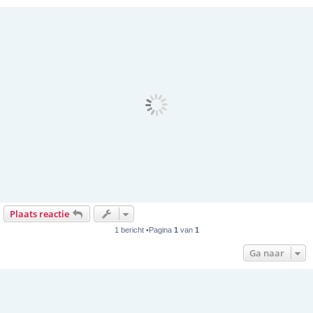
Plaats reactie
1 bericht •Pagina
1
van
1
Ga naar