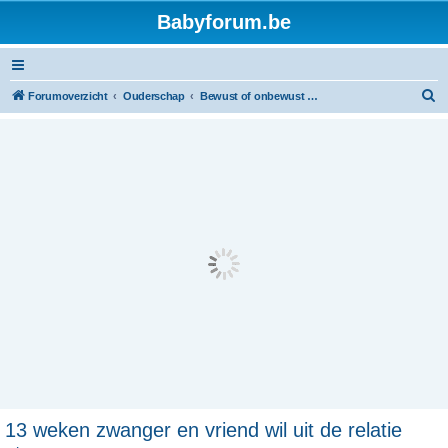
Babyforum.be
Z
Forumoverzicht
Ouderschap
Bewust of onbewust alleenstaande mama's of papa's
o
e
k
13 weken zwanger en vriend wil uit de relatie