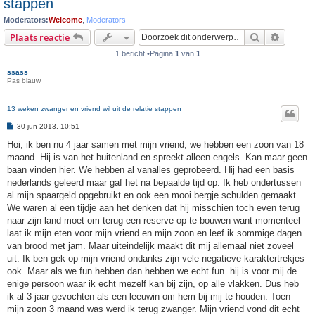
stappen
Moderators:
Welcome
,
Moderators
Zoek
Uitgebr
Plaats reactie
1 bericht •Pagina
1
van
1
ssass
Pas blauw
13 weken zwanger en vriend wil uit de relatie stappen
B
30 jun 2013, 10:51
e
r
Hoi, ik ben nu 4 jaar samen met mijn vriend, we hebben een zoon van 18
i
maand. Hij is van het buitenland en spreekt alleen engels. Kan maar geen
c
h
baan vinden hier. We hebben al vanalles geprobeerd. Hij had een basis
t
nederlands geleerd maar gaf het na bepaalde tijd op. Ik heb ondertussen
al mijn spaargeld opgebruikt en ook een mooi bergje schulden gemaakt.
We waren al een tijdje aan het denken dat hij misschien toch even terug
naar zijn land moet om terug een reserve op te bouwen want momenteel
laat ik mijn eten voor mijn vriend en mijn zoon en leef ik sommige dagen
van brood met jam. Maar uiteindelijk maakt dit mij allemaal niet zoveel
uit. Ik ben gek op mijn vriend ondanks zijn vele negatieve karaktertrekjes
ook. Maar als we fun hebben dan hebben we echt fun. hij is voor mij de
enige persoon waar ik echt mezelf kan bij zijn, op alle vlakken. Dus heb
ik al 3 jaar gevochten als een leeuwin om hem bij mij te houden. Toen
mijn zoon 3 maand was werd ik terug zwanger. Mijn vriend vond dit echt