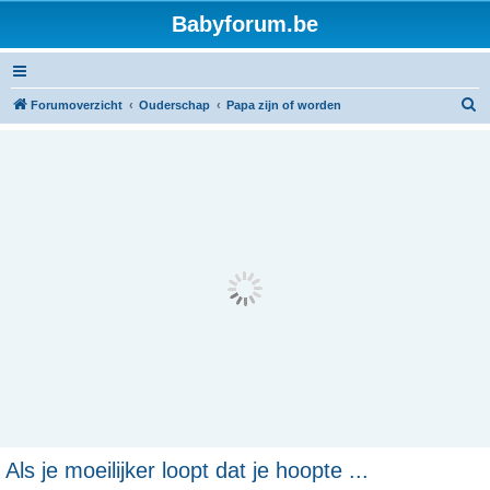
Babyforum.be
Z
Forumoverzicht
Ouderschap
Papa zijn of worden
o
e
k
Als je moeilijker loopt dat je hoopte ...