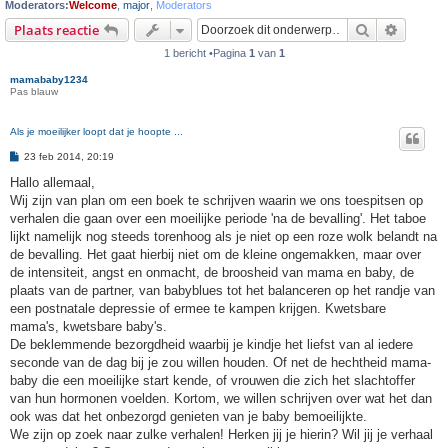
Moderators:
Welcome
,
major
,
Moderators
Zoek
Uitgebr
Plaats reactie
1 bericht •Pagina
1
van
1
mamababy1234
Pas blauw
Als je moeilijker loopt dat je hoopte ...
B
23 feb 2014, 20:19
e
r
Hallo allemaal,
i
Wij zijn van plan om een boek te schrijven waarin we ons toespitsen op
c
h
verhalen die gaan over een moeilijke periode 'na de bevalling'. Het taboe
t
lijkt namelijk nog steeds torenhoog als je niet op een roze wolk belandt na
de bevalling. Het gaat hierbij niet om de kleine ongemakken, maar over
de intensiteit, angst en onmacht, de broosheid van mama en baby, de
plaats van de partner, van babyblues tot het balanceren op het randje van
een postnatale depressie of ermee te kampen krijgen. Kwetsbare
mama's, kwetsbare baby's.
De beklemmende bezorgdheid waarbij je kindje het liefst van al iedere
seconde van de dag bij je zou willen houden. Of net de hechtheid mama-
baby die een moeilijke start kende, of vrouwen die zich het slachtoffer
van hun hormonen voelden. Kortom, we willen schrijven over wat het dan
ook was dat het onbezorgd genieten van je baby bemoeilijkte.
We zijn op zoek naar zulke verhalen! Herken jij je hierin? Wil jij je verhaal