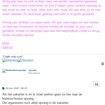
Vorig jaar was ze ook ne keer naar een groter speelplein geweest,
waar i niet moest reserveren en had 2 dagen geen andere opvang en
dat vond ze niet zo leuk, allee toen wel, maar dit jaar wou ze er niet
meer naartoe. Ze vind haar gading niet echt in te grote groepen.
Viorig jaar ahdden ze super weer, dit jaar veel regen en dan deden
ze veel aan knutselen en lachen omdat de leidster in plas was
gevallen omdat ze het putje was aan het leegmakjen zodat ze terug
buiten konden spelen.
DOei
G&F&S
"Cogito ergo sum"
kyrodu
Pas blauw
B
03 dec 2007, 09:15
e
r
Als het vakantie is en ik moet werken gaan ze hier naar de
i
buitenschoolse opvang.
c
h
Die organiseren toch altijd opvang in de vakantie.
t