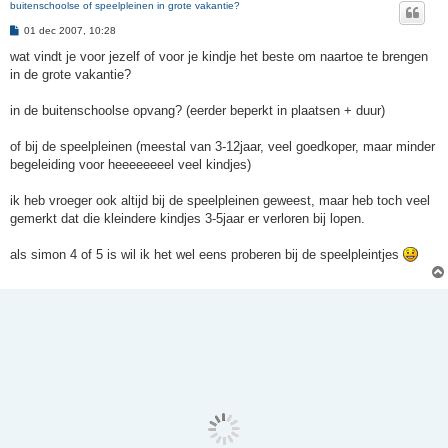
buitenschoolse of speelpleinen in grote vakantie?
B
01 dec 2007, 10:28
e
r
wat vindt je voor jezelf of voor je kindje het beste om naartoe te brengen
i
in de grote vakantie?
c
h
t
in de buitenschoolse opvang? (eerder beperkt in plaatsen + duur)
of bij de speelpleinen (meestal van 3-12jaar, veel goedkoper, maar minder
begeleiding voor heeeeeeeel veel kindjes)
ik heb vroeger ook altijd bij de speelpleinen geweest, maar heb toch veel
gemerkt dat die kleindere kindjes 3-5jaar er verloren bij lopen.
als simon 4 of 5 is wil ik het wel eens proberen bij de speelpleintjes