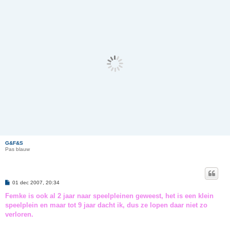
G&F&S
Pas blauw
B
01 dec 2007, 20:34
e
r
Femke is ook al 2 jaar naar speelpleinen geweest, het is een klein
i
speelplein en maar tot 9 jaar dacht ik, dus ze lopen daar niet zo
c
h
verloren.
t