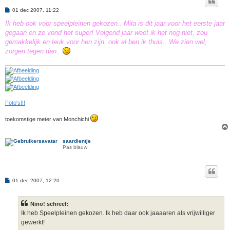
B
01 dec 2007, 11:22
e
r
Ik heb ook voor speelpleinen gekozen.. Mila is dit jaar voor het eerste jaar
i
gegaan en ze vond het super! Volgend jaar weet ik het nog niet, zou
c
h
gemakkelijk en leuk voor hen zijn, ook al ben ik thuis.. We zien wel,
t
zorgen tegen dan..
Foto's!!!
toekomstige meter van Monchichi
saardientje
Pas blauw
B
01 dec 2007, 12:20
e
r
i
Nino! schreef:
c
h
Ik heb Speelpleinen gekozen. Ik heb daar ook jaaaaren als vrijwilliger
t
gewerkt!