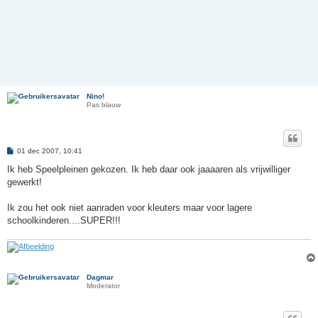
Nino!
Pas blauw
B
01 dec 2007, 10:41
e
r
Ik heb Speelpleinen gekozen. Ik heb daar ook jaaaaren als vrijwilliger
i
gewerkt!
c
h
t
Ik zou het ook niet aanraden voor kleuters maar voor lagere
schoolkinderen....SUPER!!!
Dagmar
Moderator