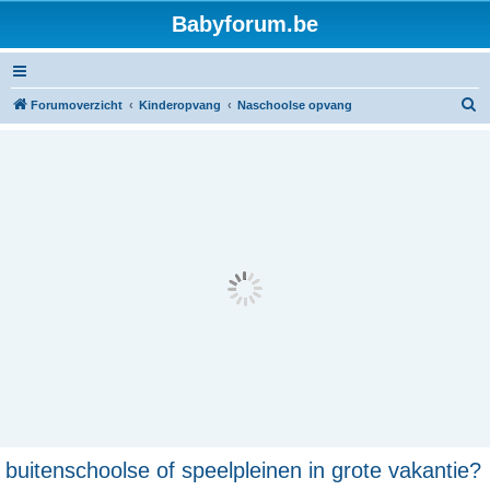
Babyforum.be
Z
Forumoverzicht
Kinderopvang
Naschoolse opvang
o
e
k
buitenschoolse of speelpleinen in grote vakantie?