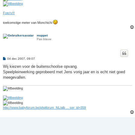
Foto's!!!
toekomstige meter van Monchichi
muppet
Pas blauw
B
04 dec 2007, 09:07
e
r
Wij kiezen voor de buitenschoolse opvang.
i
Speelpleinwerking geprobeerd met Jens vorig jaar en is echt niet goed
c
h
meegevallen.
t
http://www.babyforum.be/phpforum_NL/alb ... ser_id=359