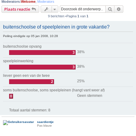
Moderators:
Welcome
,
Moderators
Zoek
Uitgebr
Plaats reactie
9 berichten •Pagina
1
van
1
buitenschoolse of speelpleinen in grote vakantie?
Peiling eindigde op 05 jan 2008, 10:28
buitenschoolse opvang
38%
3
speelpleinwerking
38%
3
liever geen een van de twee
25%
2
soms buitenschoolse, soms speelpleinen (hangt vant weer af)
Geen stemmen
0
Totaal aantal stemmen:
8
saardientje
Pas blauw