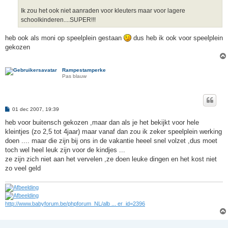
Ik zou het ook niet aanraden voor kleuters maar voor lagere
schoolkinderen....SUPER!!!
heb ook als moni op speelplein gestaan
dus heb ik ook voor speelplein
gekozen
Rampestamperke
Pas blauw
B
01 dec 2007, 19:39
e
r
heb voor buitensch gekozen ,maar dan als je het bekijkt voor hele
i
kleintjes (zo 2,5 tot 4jaar) maar vanaf dan zou ik zeker speelplein werking
c
h
doen .... maar die zijn bij ons in de vakantie heeel snel volzet ,dus moet
t
toch wel heel leuk zijn voor de kindjes ...
ze zijn zich niet aan het vervelen ,ze doen leuke dingen en het kost niet
zo veel geld
http://www.babyforum.be/phpforum_NL/alb ... er_id=2396