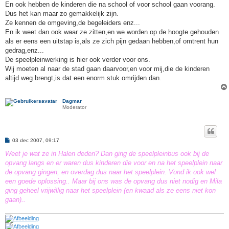
En ook hebben de kinderen die na school of voor school gaan voorang.
Dus het kan maar zo gemakkelijk zijn.
Ze kennen de omgeving,de begeleiders enz...
En ik weet dan ook waar ze zitten,en we worden op de hoogte gehouden
als er eens een uitstap is,als ze zich pijn gedaan hebben,of omtrent hun
gedrag,enz...
De speelpleinwerking is hier ook verder voor ons.
Wij moeten al naar de stad gaan daarvoor,en voor mij,die de kinderen
altijd weg brengt,is dat een enorm stuk omrijden dan.
Dagmar
Moderator
B
03 dec 2007, 09:17
e
r
Weet je wat ze in Halen deden? Dan ging de speelpleinbus ook bij de
i
opvang langs en er waren dus kinderen die voor en na het speelplein naar
c
h
de opvang gingen, en overdag dus naar het speelplein. Vond ik ook wel
t
een goede oplossing.. Maar bij ons was de opvang dus niet nodig en Mila
ging geheel vrijwillig naar het speelplein (en kwaad als ze eens niet kon
gaan)..