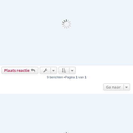
Plaats reactie
9 berichten •Pagina
1
van
1
Ga naar