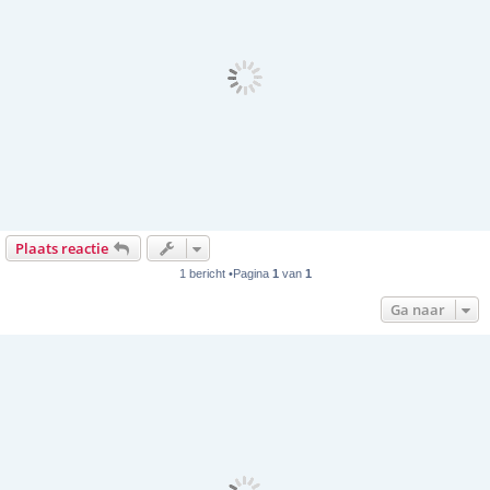
Plaats reactie
1 bericht •Pagina
1
van
1
Ga naar