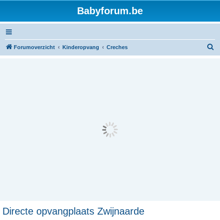
Babyforum.be
Z
Forumoverzicht
Kinderopvang
Creches
o
e
k
Directe opvangplaats Zwijnaarde