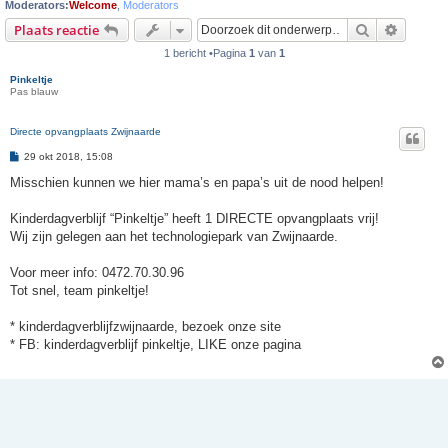
Moderators:
Welcome
,
Moderators
Zoek
Uitgebr
Plaats reactie
1 bericht •Pagina
1
van
1
Pinkeltje
Pas blauw
Directe opvangplaats Zwijnaarde
B
29 okt 2018, 15:08
e
r
Misschien kunnen we hier mama’s en papa’s uit de nood helpen!
i
c
h
Kinderdagverblijf “Pinkeltje” heeft 1 DIRECTE opvangplaats vrij!
t
Wij zijn gelegen aan het technologiepark van Zwijnaarde.
Voor meer info: 0472.70.30.96
Tot snel, team pinkeltje!
* kinderdagverblijfzwijnaarde, bezoek onze site
* FB: kinderdagverblijf pinkeltje, LIKE onze pagina