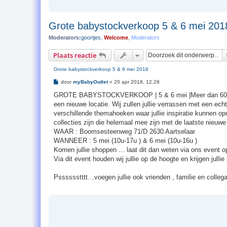
Grote babystockverkoop 5 & 6 mei 201
Moderators:
goortjes
,
Welcome
,
Moderators
Plaats reactie
Grote babystockverkoop 5 & 6 mei 2018
B
door
myBabyOutlet
»
20 apr 2018, 12:28
e
r
GROTE BABYSTOCKVERKOOP | 5 & 6 mei |Meer dan 600 m² p
i
een nieuwe locatie. Wij zullen jullie verrassen met een echt
c
h
verschillende themahoeken waar jullie inspiratie kunnen opd
t
collecties zijn die helemaal mee zijn met de laatste nieuw
WAAR : Boomsesteenweg 71/D 2630 Aartselaar
WANNEER : 5 mei (10u-17u ) & 6 mei (10u-16u )
Komen jullie shoppen ... laat dit dan weten via ons event
Via dit event houden wij jullie op de hoogte en krijgen jull
Psssssstttt…voegen jullie ook vrienden , familie en colleg