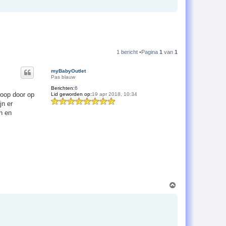
1 bericht •Pagina
1
van
1
myBabyOutlet
Pas blauw
Berichten:
6
oop door op
Lid geworden op:
19 apr 2018, 10:34
jn er
n en
O
m
h
o
o
g