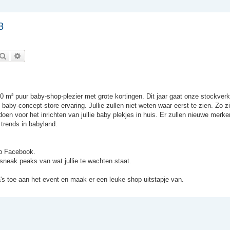
8
Zoek
Uitgebreid zoeken
uur baby-shop-plezier met grote kortingen. Dit jaar gaat onze stockverk
 baby-concept-store ervaring. Jullie zullen niet weten waar eerst te zien. Zo zi
oen voor het inrichten van jullie baby plekjes in huis. Er zullen nieuwe merke
e trends in babyland.
 op Facebook.
ie sneak peaks van wat jullie te wachten staat.
a's toe aan het event en maak er een leuke shop uitstapje van.