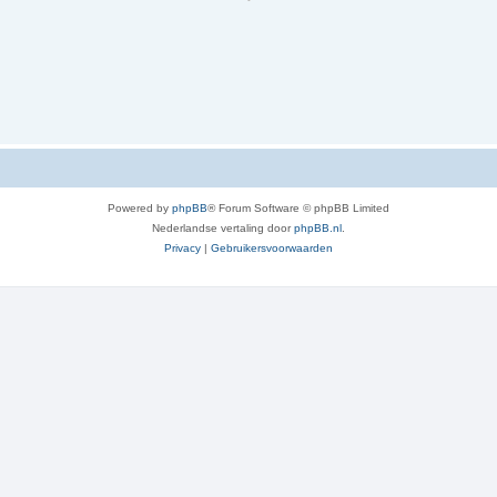
Powered by
phpBB
® Forum Software © phpBB Limited
Nederlandse vertaling door
phpBB.nl
.
Privacy
|
Gebruikersvoorwaarden