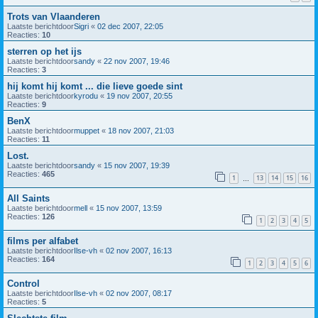
Trots van Vlaanderen
Laatste berichtdoor
Sigri
«
02 dec 2007, 22:05
Reacties:
10
sterren op het ijs
Laatste berichtdoor
sandy
«
22 nov 2007, 19:46
Reacties:
3
hij komt hij komt ... die lieve goede sint
Laatste berichtdoor
kyrodu
«
19 nov 2007, 20:55
Reacties:
9
BenX
Laatste berichtdoor
muppet
«
18 nov 2007, 21:03
Reacties:
11
Lost.
Laatste berichtdoor
sandy
«
15 nov 2007, 19:39
Reacties:
465
1
13
14
15
16
…
All Saints
Laatste berichtdoor
mell
«
15 nov 2007, 13:59
Reacties:
126
1
2
3
4
5
films per alfabet
Laatste berichtdoor
Ilse-vh
«
02 nov 2007, 16:13
Reacties:
164
1
2
3
4
5
6
Control
Laatste berichtdoor
Ilse-vh
«
02 nov 2007, 08:17
Reacties:
5