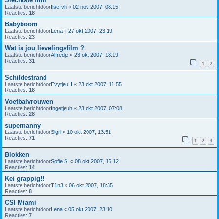
Slechtste film
Laatste berichtdoor
Ilse-vh
«
02 nov 2007, 08:15
Reacties:
18
Babyboom
Laatste berichtdoor
Lena
«
27 okt 2007, 23:19
Reacties:
23
Wat is jou lievelingsfilm ?
Laatste berichtdoor
Alfredje
«
23 okt 2007, 18:19
Reacties:
31
1
2
Schildestrand
Laatste berichtdoor
EvytjeuH
«
23 okt 2007, 11:55
Reacties:
18
Voetbalvrouwen
Laatste berichtdoor
Ingetjeuh
«
23 okt 2007, 07:08
Reacties:
28
supernanny
Laatste berichtdoor
Sigri
«
10 okt 2007, 13:51
Reacties:
71
1
2
3
Blokken
Laatste berichtdoor
Sofie S.
«
08 okt 2007, 16:12
Reacties:
14
Kei grappig!!
Laatste berichtdoor
T1n3
«
06 okt 2007, 18:35
Reacties:
8
CSI Miami
Laatste berichtdoor
Lena
«
05 okt 2007, 23:10
Reacties:
7