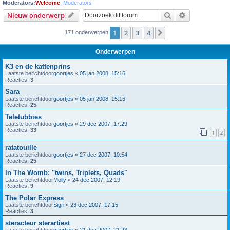
Moderators:
Welcome
,
Moderators
Zoek
Uitgebreid z
Nieuw onderwerp
1
2
3
4
Volgende
171 onderwerpen
Onderwerpen
K3 en de kattenprins
Laatste berichtdoor
goortjes
«
05 jan 2008, 15:16
Reacties:
3
Sara
Laatste berichtdoor
goortjes
«
05 jan 2008, 15:16
Reacties:
25
Teletubbies
Laatste berichtdoor
goortjes
«
29 dec 2007, 17:29
Reacties:
33
1
2
ratatouille
Laatste berichtdoor
goortjes
«
27 dec 2007, 10:54
Reacties:
25
In The Womb: "twins, Triplets, Quads"
Laatste berichtdoor
Molly
«
24 dec 2007, 12:19
Reacties:
9
The Polar Express
Laatste berichtdoor
Sigri
«
23 dec 2007, 17:15
Reacties:
3
steracteur sterartiest
Laatste berichtdoor
goortjes
«
21 dec 2007, 21:23