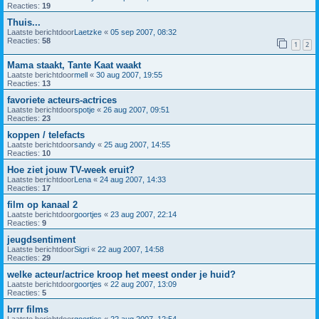
Reacties:
19
Thuis...
Laatste berichtdoor
Laetzke
«
05 sep 2007, 08:32
Reacties:
58
1
2
Mama staakt, Tante Kaat waakt
Laatste berichtdoor
mell
«
30 aug 2007, 19:55
Reacties:
13
favoriete acteurs-actrices
Laatste berichtdoor
spotje
«
26 aug 2007, 09:51
Reacties:
23
koppen / telefacts
Laatste berichtdoor
sandy
«
25 aug 2007, 14:55
Reacties:
10
Hoe ziet jouw TV-week eruit?
Laatste berichtdoor
Lena
«
24 aug 2007, 14:33
Reacties:
17
film op kanaal 2
Laatste berichtdoor
goortjes
«
23 aug 2007, 22:14
Reacties:
9
jeugdsentiment
Laatste berichtdoor
Sigri
«
22 aug 2007, 14:58
Reacties:
29
welke acteur/actrice kroop het meest onder je huid?
Laatste berichtdoor
goortjes
«
22 aug 2007, 13:09
Reacties:
5
brrr films
Laatste berichtdoor
goortjes
«
22 aug 2007, 12:54