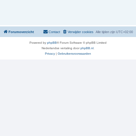
Forumoverzicht
Contact
Verwijder cookies
Alle tijden zijn
UTC+02:00
Powered by
phpBB
® Forum Software © phpBB Limited
Nederlandse vertaling door
phpBB.nl
.
Privacy
|
Gebruikersvoorwaarden