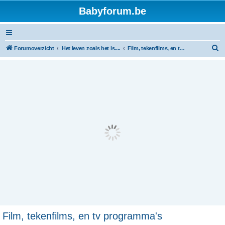
Babyforum.be
Z
Forumoverzicht
Het leven zoals het is....
Film, tekenfilms, en tv programma's
o
e
k
Film, tekenfilms, en tv programma's