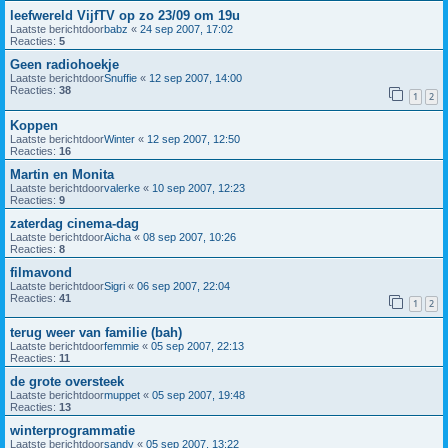
leefwereld VijfTV op zo 23/09 om 19u
Laatste berichtdoor
babz
«
24 sep 2007, 17:02
Reacties:
5
Geen radiohoekje
Laatste berichtdoor
Snuffie
«
12 sep 2007, 14:00
Reacties:
38
1
2
Koppen
Laatste berichtdoor
Winter
«
12 sep 2007, 12:50
Reacties:
16
Martin en Monita
Laatste berichtdoor
valerke
«
10 sep 2007, 12:23
Reacties:
9
zaterdag cinema-dag
Laatste berichtdoor
Aicha
«
08 sep 2007, 10:26
Reacties:
8
filmavond
Laatste berichtdoor
Sigri
«
06 sep 2007, 22:04
Reacties:
41
1
2
terug weer van familie (bah)
Laatste berichtdoor
femmie
«
05 sep 2007, 22:13
Reacties:
11
de grote oversteek
Laatste berichtdoor
muppet
«
05 sep 2007, 19:48
Reacties:
13
winterprogrammatie
Laatste berichtdoor
sandy
«
05 sep 2007, 13:22