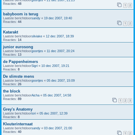
Reacties:
48
1
2
babyboom is terug
Laatste berichtdoor
sandy
«
19 dec 2007, 19:40
Reacties:
44
1
2
Katarakt
Laatste berichtdoor
silviake
«
12 dec 2007, 18:39
Reacties:
14
junior eurosong
Laatste berichtdoor
goortjes
«
11 dec 2007, 20:24
Reacties:
13
de Pappenheimers
Laatste berichtdoor
Sigri
«
10 dec 2007, 19:21
Reacties:
8
De slimste mens
Laatste berichtdoor
goortjes
«
05 dec 2007, 15:09
Reacties:
26
the block
Laatste berichtdoor
Aicha
«
05 dec 2007, 14:58
Reacties:
89
1
2
3
Grey's Anatomy
Laatste berichtdoor
tori
«
05 dec 2007, 12:39
Reacties:
8
Kleuterinternaat
Laatste berichtdoor
sandy
«
03 dec 2007, 21:00
Reacties:
40
1
2