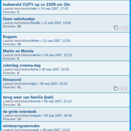
leefwereld VijfTV op zo 23/09 om 19u
Laatste berichtdoor
babz
«
24 sep 2007, 17:02
Reacties:
5
Geen radiohoekje
Laatste berichtdoor
Snuffie
«
12 sep 2007, 14:00
Reacties:
38
1
2
Koppen
Laatste berichtdoor
Winter
«
12 sep 2007, 12:50
Reacties:
16
Martin en Monita
Laatste berichtdoor
valerke
«
10 sep 2007, 12:23
Reacties:
9
zaterdag cinema-dag
Laatste berichtdoor
Aicha
«
08 sep 2007, 10:26
Reacties:
8
filmavond
Laatste berichtdoor
Sigri
«
06 sep 2007, 22:04
Reacties:
41
1
2
terug weer van familie (bah)
Laatste berichtdoor
femmie
«
05 sep 2007, 22:13
Reacties:
11
de grote oversteek
Laatste berichtdoor
muppet
«
05 sep 2007, 19:48
Reacties:
13
winterprogrammatie
Laatste berichtdoor
sandy
«
05 sep 2007, 13:22