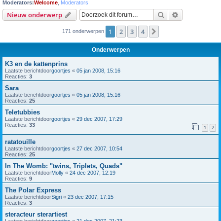
Moderators:
Welcome
,
Moderators
Zoek
Uitgebreid z
Nieuw onderwerp
1
2
3
4
Volgende
171 onderwerpen
Onderwerpen
K3 en de kattenprins
Laatste berichtdoor
goortjes
«
05 jan 2008, 15:16
Reacties:
3
Sara
Laatste berichtdoor
goortjes
«
05 jan 2008, 15:16
Reacties:
25
Teletubbies
Laatste berichtdoor
goortjes
«
29 dec 2007, 17:29
Reacties:
33
1
2
ratatouille
Laatste berichtdoor
goortjes
«
27 dec 2007, 10:54
Reacties:
25
In The Womb: "twins, Triplets, Quads"
Laatste berichtdoor
Molly
«
24 dec 2007, 12:19
Reacties:
9
The Polar Express
Laatste berichtdoor
Sigri
«
23 dec 2007, 17:15
Reacties:
3
steracteur sterartiest
Laatste berichtdoor
goortjes
«
21 dec 2007, 21:23