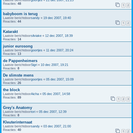
Reacties:
48
1
2
babyboom is terug
Laatste berichtdoor
sandy
«
19 dec 2007, 19:40
Reacties:
44
1
2
Katarakt
Laatste berichtdoor
silviake
«
12 dec 2007, 18:39
Reacties:
14
junior eurosong
Laatste berichtdoor
goortjes
«
11 dec 2007, 20:24
Reacties:
13
de Pappenheimers
Laatste berichtdoor
Sigri
«
10 dec 2007, 19:21
Reacties:
8
De slimste mens
Laatste berichtdoor
goortjes
«
05 dec 2007, 15:09
Reacties:
26
the block
Laatste berichtdoor
Aicha
«
05 dec 2007, 14:58
Reacties:
89
1
2
3
Grey's Anatomy
Laatste berichtdoor
tori
«
05 dec 2007, 12:39
Reacties:
8
Kleuterinternaat
Laatste berichtdoor
sandy
«
03 dec 2007, 21:00
Reacties:
40
1
2