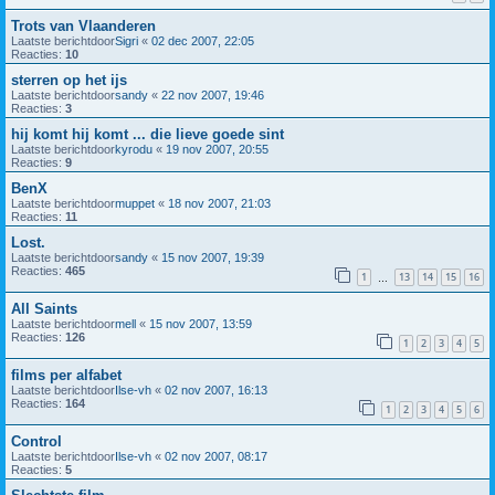
Trots van Vlaanderen
Laatste berichtdoor
Sigri
«
02 dec 2007, 22:05
Reacties:
10
sterren op het ijs
Laatste berichtdoor
sandy
«
22 nov 2007, 19:46
Reacties:
3
hij komt hij komt ... die lieve goede sint
Laatste berichtdoor
kyrodu
«
19 nov 2007, 20:55
Reacties:
9
BenX
Laatste berichtdoor
muppet
«
18 nov 2007, 21:03
Reacties:
11
Lost.
Laatste berichtdoor
sandy
«
15 nov 2007, 19:39
Reacties:
465
1
13
14
15
16
…
All Saints
Laatste berichtdoor
mell
«
15 nov 2007, 13:59
Reacties:
126
1
2
3
4
5
films per alfabet
Laatste berichtdoor
Ilse-vh
«
02 nov 2007, 16:13
Reacties:
164
1
2
3
4
5
6
Control
Laatste berichtdoor
Ilse-vh
«
02 nov 2007, 08:17
Reacties:
5