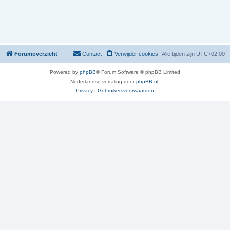
Forumoverzicht
Contact
Verwijder cookies
Alle tijden zijn
UTC+02:00
Powered by
phpBB
® Forum Software © phpBB Limited
Nederlandse vertaling door
phpBB.nl
.
Privacy
|
Gebruikersvoorwaarden