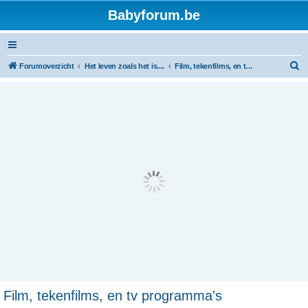
Babyforum.be
Z
Forumoverzicht
Het leven zoals het is....
Film, tekenfilms, en tv programma's
o
e
k
Film, tekenfilms, en tv programma's