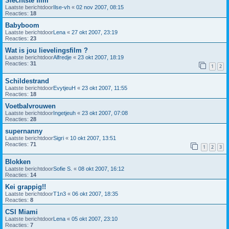
Slechtste film
Laatste berichtdoor
Ilse-vh
«
02 nov 2007, 08:15
Reacties:
18
Babyboom
Laatste berichtdoor
Lena
«
27 okt 2007, 23:19
Reacties:
23
Wat is jou lievelingsfilm ?
Laatste berichtdoor
Alfredje
«
23 okt 2007, 18:19
Reacties:
31
1
2
Schildestrand
Laatste berichtdoor
EvytjeuH
«
23 okt 2007, 11:55
Reacties:
18
Voetbalvrouwen
Laatste berichtdoor
Ingetjeuh
«
23 okt 2007, 07:08
Reacties:
28
supernanny
Laatste berichtdoor
Sigri
«
10 okt 2007, 13:51
Reacties:
71
1
2
3
Blokken
Laatste berichtdoor
Sofie S.
«
08 okt 2007, 16:12
Reacties:
14
Kei grappig!!
Laatste berichtdoor
T1n3
«
06 okt 2007, 18:35
Reacties:
8
CSI Miami
Laatste berichtdoor
Lena
«
05 okt 2007, 23:10
Reacties:
7