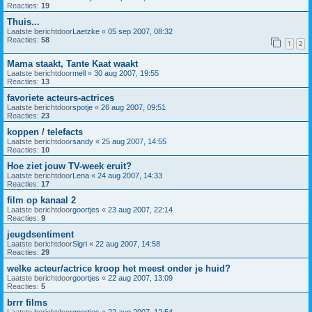
Reacties:
19
Thuis...
Laatste berichtdoor
Laetzke
«
05 sep 2007, 08:32
Reacties:
58
1
2
Mama staakt, Tante Kaat waakt
Laatste berichtdoor
mell
«
30 aug 2007, 19:55
Reacties:
13
favoriete acteurs-actrices
Laatste berichtdoor
spotje
«
26 aug 2007, 09:51
Reacties:
23
koppen / telefacts
Laatste berichtdoor
sandy
«
25 aug 2007, 14:55
Reacties:
10
Hoe ziet jouw TV-week eruit?
Laatste berichtdoor
Lena
«
24 aug 2007, 14:33
Reacties:
17
film op kanaal 2
Laatste berichtdoor
goortjes
«
23 aug 2007, 22:14
Reacties:
9
jeugdsentiment
Laatste berichtdoor
Sigri
«
22 aug 2007, 14:58
Reacties:
29
welke acteur/actrice kroop het meest onder je huid?
Laatste berichtdoor
goortjes
«
22 aug 2007, 13:09
Reacties:
5
brrr films
Laatste berichtdoor
goortjes
«
22 aug 2007, 12:54