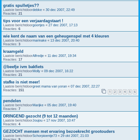
gratis spulletjes??
Laatste berichtdoor
debke
«
30 dec 2007, 22:49
Reacties:
21
tips voor een verjaardagstaart !
Laatste berichtdoor
goortjes
«
27 dec 2007, 17:13
Reacties:
6
wie kent de naam van een geheugenspel met 4 kleuren
Laatste berichtdoor
marinake
«
13 dec 2007, 20:40
Reacties:
3
kraamgeld
Laatste berichtdoor
Alfredje
«
11 dec 2007, 19:34
Reacties:
17
@beefje ivm bakfiets
Laatste berichtdoor
Molly
«
09 dec 2007, 16:22
Reacties:
21
stafke is niet meer!
Laatste berichtdoor
greet mama van yoran
«
07 dec 2007, 22:27
Reacties:
151
1
2
3
4
5
6
pendelen
Laatste berichtdoor
Marijke
«
05 dec 2007, 19:40
Reacties:
7
DRINGEND gezocht (9 tot 12 maanden)
Laatste berichtdoor
Joujou
«
17 nov 2007, 10:47
Reacties:
4
GEZOCHT mensen met ervaring bezoekrecht grootouders
Laatste berichtdoor
Schorpioentje73
«
29 okt 2007, 21:03
Reacties:
9