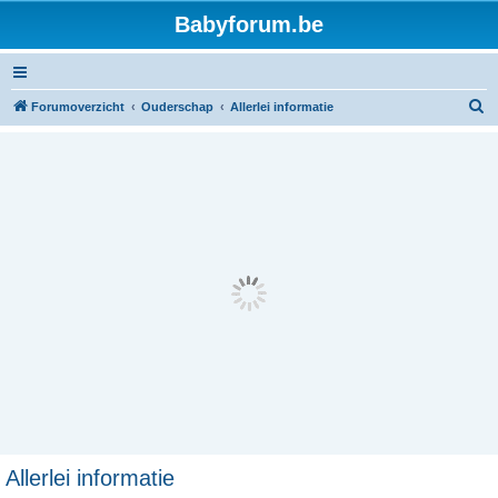
Babyforum.be
Z
Forumoverzicht
Ouderschap
Allerlei informatie
o
e
k
Allerlei informatie