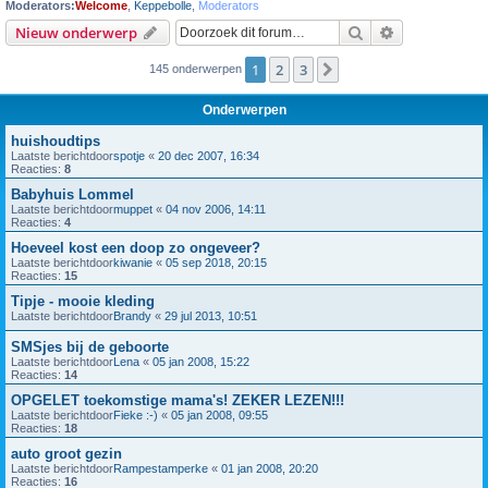
Moderators:
Welcome
,
Keppebolle
,
Moderators
Zoek
Uitgebreid z
Nieuw onderwerp
1
2
3
Volgende
145 onderwerpen
Onderwerpen
huishoudtips
Laatste berichtdoor
spotje
«
20 dec 2007, 16:34
Reacties:
8
Babyhuis Lommel
Laatste berichtdoor
muppet
«
04 nov 2006, 14:11
Reacties:
4
Hoeveel kost een doop zo ongeveer?
Laatste berichtdoor
kiwanie
«
05 sep 2018, 20:15
Reacties:
15
Tipje - mooie kleding
Laatste berichtdoor
Brandy
«
29 jul 2013, 10:51
SMSjes bij de geboorte
Laatste berichtdoor
Lena
«
05 jan 2008, 15:22
Reacties:
14
OPGELET toekomstige mama's! ZEKER LEZEN!!!
Laatste berichtdoor
Fieke :-)
«
05 jan 2008, 09:55
Reacties:
18
auto groot gezin
Laatste berichtdoor
Rampestamperke
«
01 jan 2008, 20:20
Reacties:
16