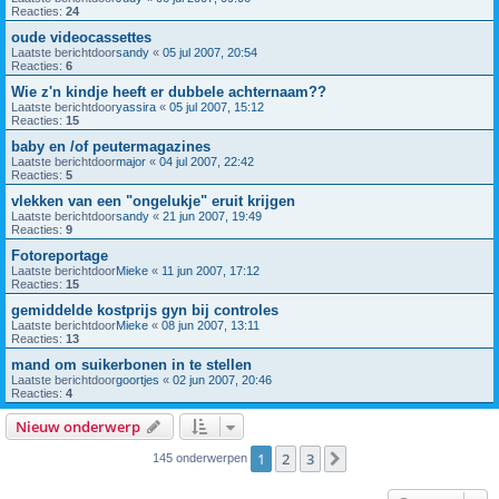
Reacties:
24
oude videocassettes
Laatste berichtdoor
sandy
«
05 jul 2007, 20:54
Reacties:
6
Wie z'n kindje heeft er dubbele achternaam??
Laatste berichtdoor
yassira
«
05 jul 2007, 15:12
Reacties:
15
baby en /of peutermagazines
Laatste berichtdoor
major
«
04 jul 2007, 22:42
Reacties:
5
vlekken van een "ongelukje" eruit krijgen
Laatste berichtdoor
sandy
«
21 jun 2007, 19:49
Reacties:
9
Fotoreportage
Laatste berichtdoor
Mieke
«
11 jun 2007, 17:12
Reacties:
15
gemiddelde kostprijs gyn bij controles
Laatste berichtdoor
Mieke
«
08 jun 2007, 13:11
Reacties:
13
mand om suikerbonen in te stellen
Laatste berichtdoor
goortjes
«
02 jun 2007, 20:46
Reacties:
4
Nieuw onderwerp
1
2
3
Volgende
145 onderwerpen