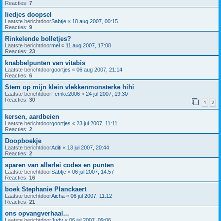
Reacties:
7
liedjes doopsel
Laatste berichtdoor
Sabtje
«
18 aug 2007, 00:15
Reacties:
9
Rinkelende bolletjes?
Laatste berichtdoor
mel
«
11 aug 2007, 17:08
Reacties:
23
knabbelpunten van vitabis
Laatste berichtdoor
goortjes
«
06 aug 2007, 21:14
Reacties:
6
Stem op mijn klein vlekkenmonsterke hihi
Laatste berichtdoor
Femke2006
«
24 jul 2007, 19:30
Reacties:
30
1
2
kersen, aardbeien
Laatste berichtdoor
goortjes
«
23 jul 2007, 11:11
Reacties:
2
Doopboekje
Laatste berichtdoor
Aditi
«
13 jul 2007, 20:44
Reacties:
2
sparen van allerlei codes en punten
Laatste berichtdoor
Sabtje
«
06 jul 2007, 14:57
Reacties:
16
boek Stephanie Planckaert
Laatste berichtdoor
Aicha
«
06 jul 2007, 11:12
Reacties:
21
ons opvangverhaal...
Laatste berichtdoor
Judy
«
06 jul 2007, 09:06