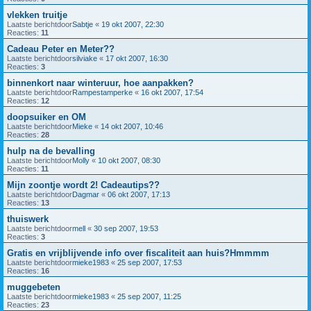
vlekken truitje
Laatste berichtdoor
Sabtje
«
19 okt 2007, 22:30
Reacties:
11
Cadeau Peter en Meter??
Laatste berichtdoor
silviake
«
17 okt 2007, 16:30
Reacties:
3
binnenkort naar winteruur, hoe aanpakken?
Laatste berichtdoor
Rampestamperke
«
16 okt 2007, 17:54
Reacties:
12
doopsuiker en OM
Laatste berichtdoor
Mieke
«
14 okt 2007, 10:46
Reacties:
28
hulp na de bevalling
Laatste berichtdoor
Molly
«
10 okt 2007, 08:30
Reacties:
11
Mijn zoontje wordt 2! Cadeautips??
Laatste berichtdoor
Dagmar
«
06 okt 2007, 17:13
Reacties:
13
thuiswerk
Laatste berichtdoor
mell
«
30 sep 2007, 19:53
Reacties:
3
Gratis en vrijblijvende info over fiscaliteit aan huis?Hmmmm
Laatste berichtdoor
mieke1983
«
25 sep 2007, 17:53
Reacties:
16
muggebeten
Laatste berichtdoor
mieke1983
«
25 sep 2007, 11:25
Reacties:
23