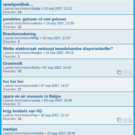
speelgoedbak....
Laatste berichtdoor
Sabtje
«
24 sep 2007, 14:12
Reacties:
14
pendelen; geloven of niet geloven
Laatste berichtdoor
valerke
«
19 sep 2007, 23:30
Reacties:
22
Brandverzekering
Laatste berichtdoor
Molly
«
19 sep 2007, 13:37
Reacties:
5
Welke elektrozaak verkoopt tweedehandse diepvrieskoffer?
Laatste berichtdoor
Marijke
«
19 sep 2007, 09:15
Reacties:
3
Groeimelk
Laatste berichtdoor
Aicha
«
07 sep 2007, 16:42
Reacties:
32
1
2
hoi hoi hoi
Laatste berichtdoor
mell
«
07 sep 2007, 14:27
Reacties:
27
space en air museum in Belgie
Laatste berichtdoor
sandy
«
04 sep 2007, 19:46
Reacties:
3
krijg kriebels van KG
Laatste berichtdoor
Peg
«
30 aug 2007, 12:14
Reacties:
32
1
2
wastips
Laatste berichtdoor
christine
«
23 aug 2007, 09:46