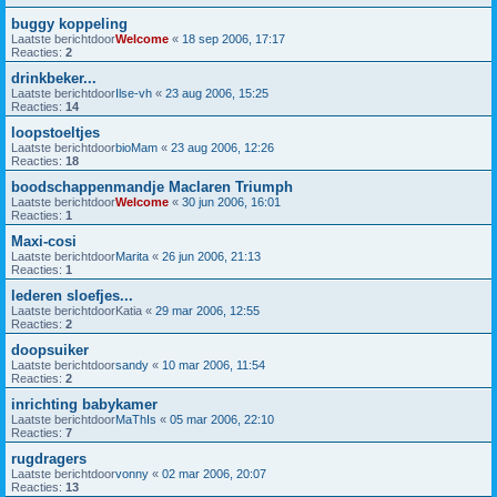
buggy koppeling
Laatste berichtdoor
Welcome
«
18 sep 2006, 17:17
Reacties:
2
drinkbeker...
Laatste berichtdoor
Ilse-vh
«
23 aug 2006, 15:25
Reacties:
14
loopstoeltjes
Laatste berichtdoor
bioMam
«
23 aug 2006, 12:26
Reacties:
18
boodschappenmandje Maclaren Triumph
Laatste berichtdoor
Welcome
«
30 jun 2006, 16:01
Reacties:
1
Maxi-cosi
Laatste berichtdoor
Marita
«
26 jun 2006, 21:13
Reacties:
1
lederen sloefjes...
Laatste berichtdoor
Katia
«
29 mar 2006, 12:55
Reacties:
2
doopsuiker
Laatste berichtdoor
sandy
«
10 mar 2006, 11:54
Reacties:
2
inrichting babykamer
Laatste berichtdoor
MaThIs
«
05 mar 2006, 22:10
Reacties:
7
rugdragers
Laatste berichtdoor
vonny
«
02 mar 2006, 20:07
Reacties:
13