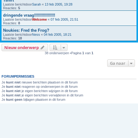
Tshirt
Laatste berichtdoor
Sarah
«
13 feb 2005, 19:28
Reacties:
5
dringende vraag!!!!!!!!!!!!!!!!!
Laatste berichtdoor
Welcome
«
07 feb 2005, 21:51
Reacties:
8
Noukies: Fred the Frog?
Laatste berichtdoor
Ness
«
04 feb 2005, 18:21
Reacties:
18
Nieuw onderwerp
38 onderwerpen •Pagina
1
van
1
Ga naar
FORUMPERMISSIES
Je
kunt niet
nieuwe berichten plaatsen in dit forum
Je
kunt niet
reageren op onderwerpen in dit forum
Je
kunt niet
je eigen berichten wijzigen in dit forum
Je
kunt niet
je eigen berichten verwijderen in dit forum
Je
kunt geen
bijlagen plaatsen in dit forum