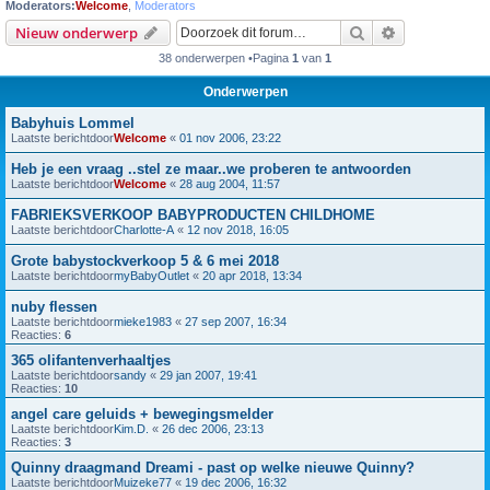
Moderators:
Welcome
,
Moderators
Zoek
Uitgebreid z
Nieuw onderwerp
38 onderwerpen •Pagina
1
van
1
Onderwerpen
Babyhuis Lommel
Laatste berichtdoor
Welcome
«
01 nov 2006, 23:22
Heb je een vraag ..stel ze maar..we proberen te antwoorden
Laatste berichtdoor
Welcome
«
28 aug 2004, 11:57
FABRIEKSVERKOOP BABYPRODUCTEN CHILDHOME
Laatste berichtdoor
Charlotte-A
«
12 nov 2018, 16:05
Grote babystockverkoop 5 & 6 mei 2018
Laatste berichtdoor
myBabyOutlet
«
20 apr 2018, 13:34
nuby flessen
Laatste berichtdoor
mieke1983
«
27 sep 2007, 16:34
Reacties:
6
365 olifantenverhaaltjes
Laatste berichtdoor
sandy
«
29 jan 2007, 19:41
Reacties:
10
angel care geluids + bewegingsmelder
Laatste berichtdoor
Kim.D.
«
26 dec 2006, 23:13
Reacties:
3
Quinny draagmand Dreami - past op welke nieuwe Quinny?
Laatste berichtdoor
Muizeke77
«
19 dec 2006, 16:32