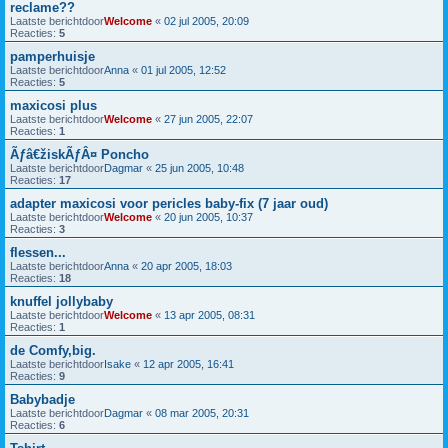
reclame??
Laatste berichtdoor
Welcome
«
02 jul 2005, 20:09
Reacties:
5
pamperhuisje
Laatste berichtdoor
Anna
«
01 jul 2005, 12:52
Reacties:
5
maxicosi plus
Laatste berichtdoor
Welcome
«
27 jun 2005, 22:07
Reacties:
1
Ãƒâ€žiskÃƒÂ¤ Poncho
Laatste berichtdoor
Dagmar
«
25 jun 2005, 10:48
Reacties:
17
adapter maxicosi voor pericles baby-fix (7 jaar oud)
Laatste berichtdoor
Welcome
«
20 jun 2005, 10:37
Reacties:
3
flessen...
Laatste berichtdoor
Anna
«
20 apr 2005, 18:03
Reacties:
18
knuffel jollybaby
Laatste berichtdoor
Welcome
«
13 apr 2005, 08:31
Reacties:
1
de Comfy,big.
Laatste berichtdoor
Isake
«
12 apr 2005, 16:41
Reacties:
9
Babybadje
Laatste berichtdoor
Dagmar
«
08 mar 2005, 20:31
Reacties:
6