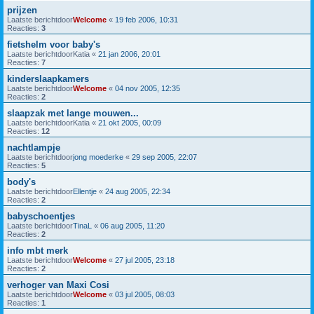
prijzen
Laatste berichtdoor
Welcome
«
19 feb 2006, 10:31
Reacties:
3
fietshelm voor baby's
Laatste berichtdoor
Katia
«
21 jan 2006, 20:01
Reacties:
7
kinderslaapkamers
Laatste berichtdoor
Welcome
«
04 nov 2005, 12:35
Reacties:
2
slaapzak met lange mouwen...
Laatste berichtdoor
Katia
«
21 okt 2005, 00:09
Reacties:
12
nachtlampje
Laatste berichtdoor
jong moederke
«
29 sep 2005, 22:07
Reacties:
5
body's
Laatste berichtdoor
Ellentje
«
24 aug 2005, 22:34
Reacties:
2
babyschoentjes
Laatste berichtdoor
TinaL
«
06 aug 2005, 11:20
Reacties:
2
info mbt merk
Laatste berichtdoor
Welcome
«
27 jul 2005, 23:18
Reacties:
2
verhoger van Maxi Cosi
Laatste berichtdoor
Welcome
«
03 jul 2005, 08:03
Reacties:
1