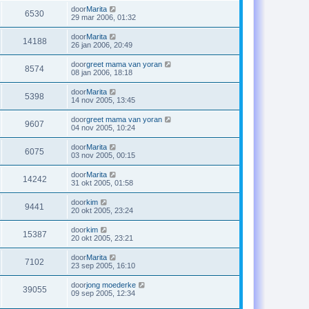
door
Marita
6530
29 mar 2006, 01:32
door
Marita
14188
26 jan 2006, 20:49
door
greet mama van yoran
8574
08 jan 2006, 18:18
door
Marita
5398
14 nov 2005, 13:45
door
greet mama van yoran
9607
04 nov 2005, 10:24
door
Marita
6075
03 nov 2005, 00:15
door
Marita
14242
31 okt 2005, 01:58
door
kim
9441
20 okt 2005, 23:24
door
kim
15387
20 okt 2005, 23:21
door
Marita
7102
23 sep 2005, 16:10
door
jong moederke
39055
09 sep 2005, 12:34