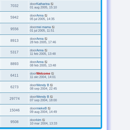
door
Katharina
7032
01 aug 2005, 15:10
door
Anna
5942
05 jul 2005, 14:35
door
mei mama
9556
01 jul 2005, 11:51
door
Anna
8913
28 feb 2005, 17:46
door
Anna
5317
11 feb 2005, 13:48
door
Anna
8893
08 feb 2005, 13:48
door
Welcome
6411
11 okt 2004, 14:01
door
Wendy B
6273
08 sep 2004, 22:45
door
Wendy B
29774
07 sep 2004, 18:00
door
miekeB
15046
09 aug 2004, 14:49
door
kim
9508
10 mar 2004, 13:33