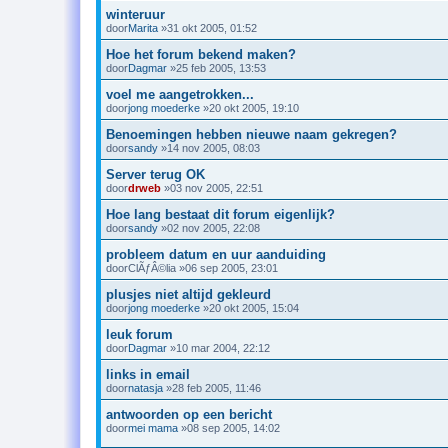
winteruur
door
Marita
»31 okt 2005, 01:52
Hoe het forum bekend maken?
door
Dagmar
»25 feb 2005, 13:53
voel me aangetrokken...
door
jong moederke
»20 okt 2005, 19:10
Benoemingen hebben nieuwe naam gekregen?
door
sandy
»14 nov 2005, 08:03
Server terug OK
door
drweb
»03 nov 2005, 22:51
Hoe lang bestaat dit forum eigenlijk?
door
sandy
»02 nov 2005, 22:08
probleem datum en uur aanduiding
door
ClÃƒÂ©lia
»06 sep 2005, 23:01
plusjes niet altijd gekleurd
door
jong moederke
»20 okt 2005, 15:04
leuk forum
door
Dagmar
»10 mar 2004, 22:12
links in email
door
natasja
»28 feb 2005, 11:46
antwoorden op een bericht
door
mei mama
»08 sep 2005, 14:02