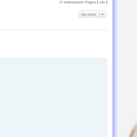
27 onderwerpen •Pagina
1
van
1
Ga naar