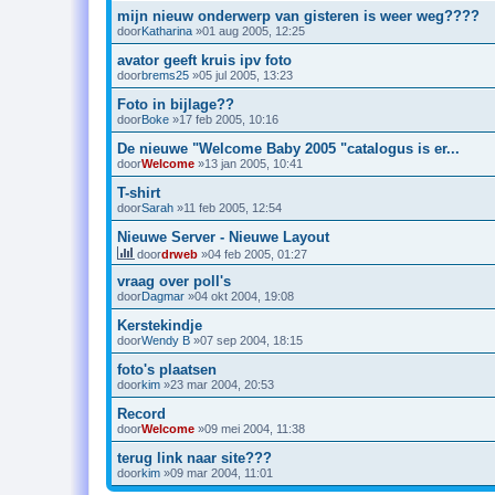
mijn nieuw onderwerp van gisteren is weer weg????
door
Katharina
»01 aug 2005, 12:25
avator geeft kruis ipv foto
door
brems25
»05 jul 2005, 13:23
Foto in bijlage??
door
Boke
»17 feb 2005, 10:16
De nieuwe "Welcome Baby 2005 "catalogus is er...
door
Welcome
»13 jan 2005, 10:41
T-shirt
door
Sarah
»11 feb 2005, 12:54
Nieuwe Server - Nieuwe Layout
door
drweb
»04 feb 2005, 01:27
vraag over poll's
door
Dagmar
»04 okt 2004, 19:08
Kerstekindje
door
Wendy B
»07 sep 2004, 18:15
foto's plaatsen
door
kim
»23 mar 2004, 20:53
Record
door
Welcome
»09 mei 2004, 11:38
terug link naar site???
door
kim
»09 mar 2004, 11:01