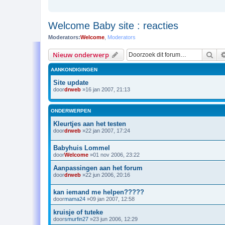
Welcome Baby site : reacties
Moderators:
Welcome
,
Moderators
Zoe
Nieuw onderwerp
AANKONDIGINGEN
Site update
door
drweb
»16 jan 2007, 21:13
ONDERWERPEN
Kleurtjes aan het testen
door
drweb
»22 jan 2007, 17:24
Babyhuis Lommel
door
Welcome
»01 nov 2006, 23:22
Aanpassingen aan het forum
door
drweb
»22 jun 2006, 20:16
kan iemand me helpen?????
door
mama24
»09 jan 2007, 12:58
kruisje of tuteke
door
smurfin27
»23 jun 2006, 12:29