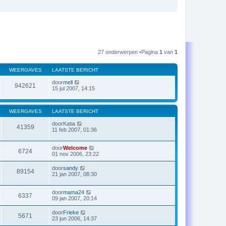
27 onderwerpen •Pagina
1
van
1
WEERGAVES
LAATSTE BERICHT
door
mell
942621
15 jul 2007, 14:15
WEERGAVES
LAATSTE BERICHT
door
Katia
41359
11 feb 2007, 01:36
door
Welcome
6724
01 nov 2006, 23:22
door
sandy
89154
21 jan 2007, 08:30
door
mama24
6337
09 jan 2007, 20:14
door
Frieke
5671
23 jun 2006, 14:37