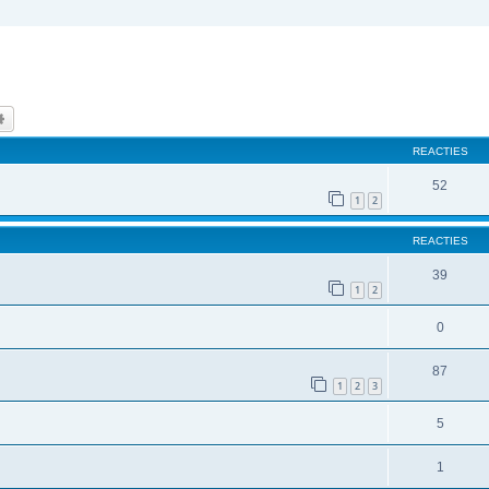
k
Uitgebreid zoeken
REACTIES
52
1
2
REACTIES
39
1
2
0
87
1
2
3
5
1