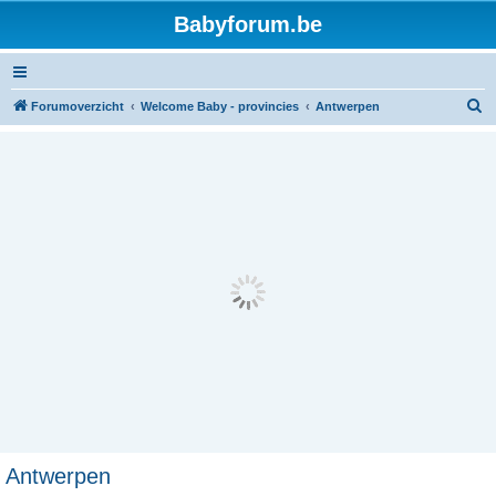
Babyforum.be
Z
Forumoverzicht
Welcome Baby - provincies
Antwerpen
o
e
k
Antwerpen