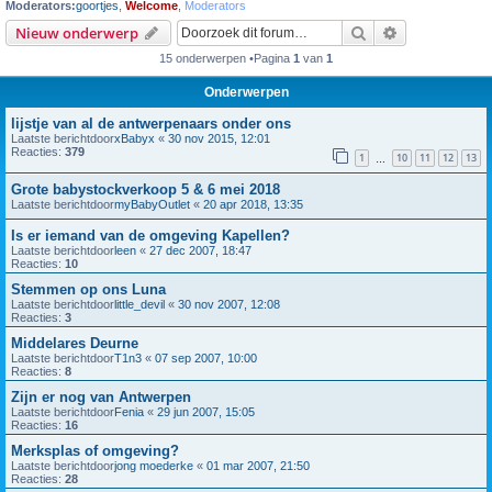
Moderators:
goortjes
,
Welcome
,
Moderators
Zoek
Uitgebreid z
Nieuw onderwerp
15 onderwerpen •Pagina
1
van
1
Onderwerpen
lijstje van al de antwerpenaars onder ons
Laatste berichtdoor
xBabyx
«
30 nov 2015, 12:01
Reacties:
379
1
10
11
12
13
…
Grote babystockverkoop 5 & 6 mei 2018
Laatste berichtdoor
myBabyOutlet
«
20 apr 2018, 13:35
Is er iemand van de omgeving Kapellen?
Laatste berichtdoor
leen
«
27 dec 2007, 18:47
Reacties:
10
Stemmen op ons Luna
Laatste berichtdoor
little_devil
«
30 nov 2007, 12:08
Reacties:
3
Middelares Deurne
Laatste berichtdoor
T1n3
«
07 sep 2007, 10:00
Reacties:
8
Zijn er nog van Antwerpen
Laatste berichtdoor
Fenia
«
29 jun 2007, 15:05
Reacties:
16
Merksplas of omgeving?
Laatste berichtdoor
jong moederke
«
01 mar 2007, 21:50
Reacties:
28