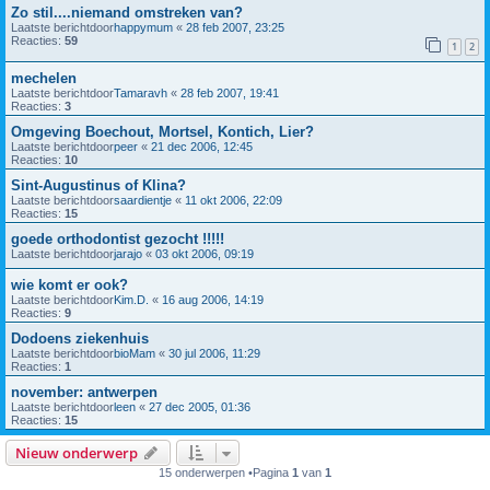
Zo stil....niemand omstreken van?
Laatste berichtdoor
happymum
«
28 feb 2007, 23:25
Reacties:
59
1
2
mechelen
Laatste berichtdoor
Tamaravh
«
28 feb 2007, 19:41
Reacties:
3
Omgeving Boechout, Mortsel, Kontich, Lier?
Laatste berichtdoor
peer
«
21 dec 2006, 12:45
Reacties:
10
Sint-Augustinus of Klina?
Laatste berichtdoor
saardientje
«
11 okt 2006, 22:09
Reacties:
15
goede orthodontist gezocht !!!!!
Laatste berichtdoor
jarajo
«
03 okt 2006, 09:19
wie komt er ook?
Laatste berichtdoor
Kim.D.
«
16 aug 2006, 14:19
Reacties:
9
Dodoens ziekenhuis
Laatste berichtdoor
bioMam
«
30 jul 2006, 11:29
Reacties:
1
november: antwerpen
Laatste berichtdoor
leen
«
27 dec 2005, 01:36
Reacties:
15
Nieuw onderwerp
15 onderwerpen •Pagina
1
van
1