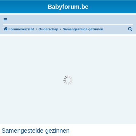
Babyforum.be
Z
Forumoverzicht
Ouderschap
Samengestelde gezinnen
o
e
k
Samengestelde gezinnen