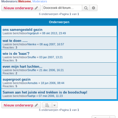
Moderators:
Welcome
,
Moderators
Zoek
Uitgebreid z
Nieuw onderwerp
6 onderwerpen •Pagina
1
van
1
Onderwerpen
ons samengesteld gezin
Laatste berichtdoor
Ingetjeuh
«
08 okt 2013, 23:49
wat te doen .....
Laatste berichtdoor
Nienke
«
08 aug 2007, 16:57
Reacties:
3
wie is de 'baas'?
Laatste berichtdoor
Snuffie
«
03 jan 2007, 13:21
Reacties:
5
even mijn hart luchten...
Laatste berichtdoor
Snuffie
«
21 dec 2006, 16:21
Reacties:
2
supergroot gezin
Laatste berichtdoor
Annubis
«
18 jun 2006, 08:44
Reacties:
5
Samen aan het juiste eind trekken is de boodschap!
Laatste berichtdoor
Nathje
«
07 mei 2006, 11:23
Nieuw onderwerp
6 onderwerpen •Pagina
1
van
1