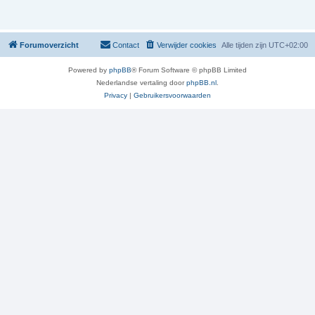
Forumoverzicht
Contact
Verwijder cookies
Alle tijden zijn
UTC+02:00
Powered by
phpBB
® Forum Software © phpBB Limited
Nederlandse vertaling door
phpBB.nl
.
Privacy
|
Gebruikersvoorwaarden