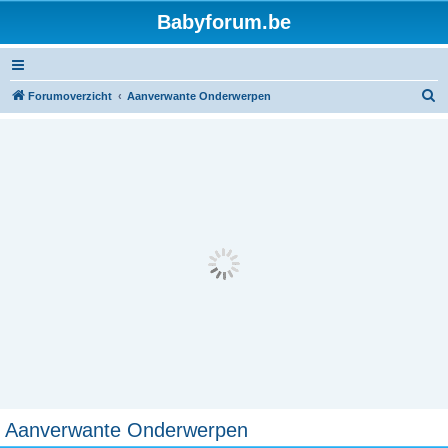
Babyforum.be
Z
Forumoverzicht
Aanverwante Onderwerpen
o
e
k
Aanverwante Onderwerpen