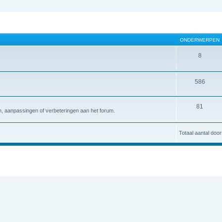
ONDERWERPEN
8
586
81
n, aanpassingen of verbeteringen aan het forum.
Totaal aantal doo