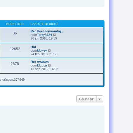
BERICHTEN
LAATSTE BERICHT
Re: Heel eenvoudig..
36
B
door
Terry3784
e
26 jun 2018, 19:39
k
i
Hoi
12652
j
B
door
Mokey
k
e
24 feb 2018, 21:53
l
k
a
i
Re: Avatars
a
2878
j
B
door
ElLoLa
t
k
e
18 sep 2012, 16:08
s
l
k
t
a
i
e
a
j
rsturingen:374949
b
t
k
e
s
l
r
t
a
i
e
a
c
b
t
Ga naar
h
e
s
t
r
t
i
e
c
b
h
e
t
r
i
c
h
t