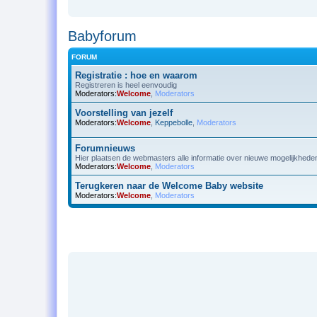
Babyforum
FORUM
Registratie : hoe en waarom
Registreren is heel eenvoudig
Moderators:
Welcome
,
Moderators
Voorstelling van jezelf
Moderators:
Welcome
,
Keppebolle
,
Moderators
Forumnieuws
Hier plaatsen de webmasters alle informatie over nieuwe mogelijkhede
Moderators:
Welcome
,
Moderators
Terugkeren naar de Welcome Baby website
Moderators:
Welcome
,
Moderators