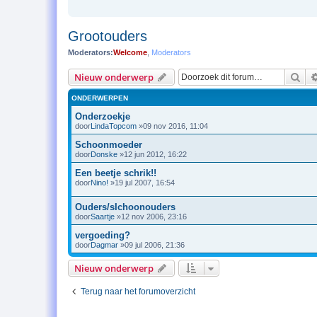
Grootouders
Moderators:
Welcome
,
Moderators
Zoe
Nieuw onderwerp
ONDERWERPEN
Onderzoekje
door
LindaTopcom
»09 nov 2016, 11:04
Schoonmoeder
door
Donske
»12 jun 2012, 16:22
Een beetje schrik!!
door
Nino!
»19 jul 2007, 16:54
Ouders/sIchoonouders
door
Saartje
»12 nov 2006, 23:16
vergoeding?
door
Dagmar
»09 jul 2006, 21:36
Nieuw onderwerp
Terug naar het forumoverzicht