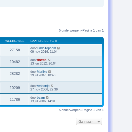
5 onderwerpen •Pagina
1
van
1
WEERGAVES
LAATSTE BERICHT
door
LindaTopcom
27158
09 nov 2016, 11:04
door
drweb
10482
13 jun 2012, 20:04
door
Marijke
28282
29 jul 2007, 10:46
door
Ambertje
10209
27 nov 2006, 22:39
door
beam
11786
13 jul 2006, 14:01
5 onderwerpen •Pagina
1
van
1
Ga naar