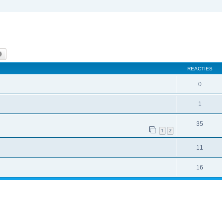
k
Uitgebreid zoeken
REACTIES
0
1
35
1
2
11
16