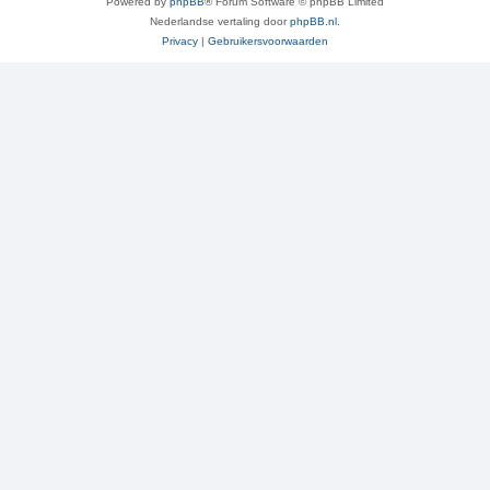
Powered by
phpBB
® Forum Software © phpBB Limited
Nederlandse vertaling door
phpBB.nl
.
Privacy
|
Gebruikersvoorwaarden