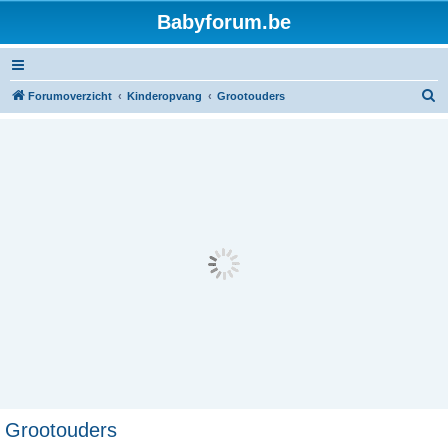
Babyforum.be
Z
Forumoverzicht
Kinderopvang
Grootouders
o
e
k
Grootouders