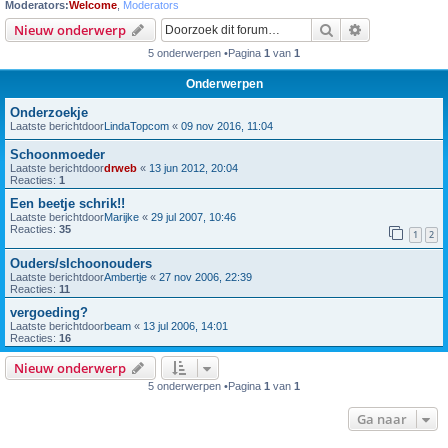
Moderators:
Welcome
,
Moderators
Zoek
Uitgebreid z
Nieuw onderwerp
5 onderwerpen •Pagina
1
van
1
Onderwerpen
Onderzoekje
Laatste berichtdoor
LindaTopcom
«
09 nov 2016, 11:04
Schoonmoeder
Laatste berichtdoor
drweb
«
13 jun 2012, 20:04
Reacties:
1
Een beetje schrik!!
Laatste berichtdoor
Marijke
«
29 jul 2007, 10:46
Reacties:
35
1
2
Ouders/sIchoonouders
Laatste berichtdoor
Ambertje
«
27 nov 2006, 22:39
Reacties:
11
vergoeding?
Laatste berichtdoor
beam
«
13 jul 2006, 14:01
Reacties:
16
Nieuw onderwerp
5 onderwerpen •Pagina
1
van
1
Ga naar