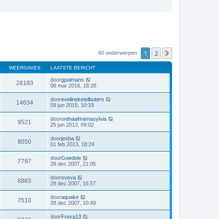
1
2
Volgende
60 onderwerpen
WEERGAVES
LAATSTE BERICHT
door
gpalmans
28183
06 mar 2016, 18:28
door
evelineketelbuters
14634
09 jun 2015, 10:33
door
onthaalmamasylvia
9521
25 jun 2013, 09:02
door
jesba
8050
01 feb 2013, 18:24
door
Goedele
7797
28 dec 2007, 21:05
door
sveva
6883
28 dec 2007, 16:57
door
aquake
7510
28 dec 2007, 10:49
door
Freya13