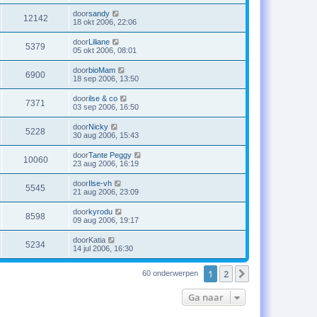
door
sandy
12142
18 okt 2006, 22:06
door
Liliane
5379
05 okt 2006, 08:01
door
bioMam
6900
18 sep 2006, 13:50
door
ilse & co
7371
03 sep 2006, 16:50
door
Nicky
5228
30 aug 2006, 15:43
door
Tante Peggy
10060
23 aug 2006, 16:19
door
Ilse-vh
5545
21 aug 2006, 23:09
door
kyrodu
8598
09 aug 2006, 19:17
door
Katia
5234
14 jul 2006, 16:30
1
2
Volgende
60 onderwerpen
Ga naar