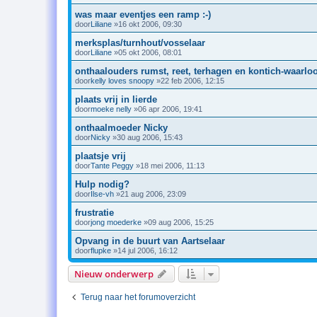
was maar eventjes een ramp :-)
door
Liliane
»16 okt 2006, 09:30
merksplas/turnhout/vosselaar
door
Liliane
»05 okt 2006, 08:01
onthaalouders rumst, reet, terhagen en kontich-waarlo
door
kelly loves snoopy
»22 feb 2006, 12:15
plaats vrij in lierde
door
moeke nelly
»06 apr 2006, 19:41
onthaalmoeder Nicky
door
Nicky
»30 aug 2006, 15:43
plaatsje vrij
door
Tante Peggy
»18 mei 2006, 11:13
Hulp nodig?
door
Ilse-vh
»21 aug 2006, 23:09
frustratie
door
jong moederke
»09 aug 2006, 15:25
Opvang in de buurt van Aartselaar
door
flupke
»14 jul 2006, 16:12
Nieuw onderwerp
Terug naar het forumoverzicht