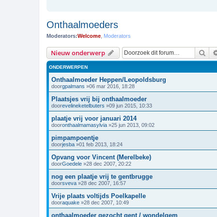
Onthaalmoeders
Moderators:
Welcome
,
Moderators
Zoe
Nieuw onderwerp
ONDERWERPEN
Onthaalmoeder Heppen/Leopoldsburg
door
gpalmans
»06 mar 2016, 18:28
Plaatsjes vrij bij onthaalmoeder
door
evelineketelbuters
»09 jun 2015, 10:33
plaatje vrij voor januari 2014
door
onthaalmamasylvia
»25 jun 2013, 09:02
pimpampoentje
door
jesba
»01 feb 2013, 18:24
Opvang voor Vincent (Merelbeke)
door
Goedele
»28 dec 2007, 20:22
nog een plaatje vrij te gentbrugge
door
sveva
»28 dec 2007, 16:57
Vrije plaats voltijds Poelkapelle
door
aquake
»28 dec 2007, 10:49
onthaalmoeder gezocht gent / wondelgem