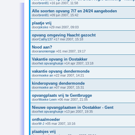
door
bren81
»16 jun 2007, 11:58
Alle soorten opvang 7/7 en 24/24 aangeboden
door
bren81
»09 jun 2007, 15:42
plaatje vrij
door
jokske
»29 mei 2007, 09:03
opvang omgeving Haacht gezocht
door
Cathy137
»17 mei 2007, 15:18
Nood aan?
door
anoniempje
»01 mei 2007, 19:17
Vakantie opvang in Oostakker
door
het opvanghuisje
»14 apr 2007, 13:18
vakantie opvang dendermonde
door
moeke an
»22 mar 2007, 14:21
kinderopvang dendermonde
door
moeke an
»07 mar 2007, 15:31
opvangplaats vrij te Gentbrugge
door
Moeke Leen
»06 mar 2007, 21:05
Nieuwe opvangplaatsen in Oostakker - Gent
door
het opvanghuisje
»13 jan 2007, 19:35
onthaalmoeder
door
M-J
»05 mar 2007, 10:16
plaatsjes vrij