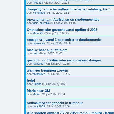
door
Freya13
»21 nov 2007, 20:04
Jonge dynamische onthaalmoeder te Ledeberg, Gent
door
Kokelijntje
»03 nov 2007, 12:17
opvangmama in Aartselaar en randgemeentes
door
klein_pluimpje
»14 sep 2007, 14:15
Onthaalmoeder gezocht vanaf april/mei 2008
door
Mieke25
»22 aug 2007, 09:45
stoeltje vrij vanaf 3 september te dendermonde
door
moeke an
»20 aug 2007, 13:06
Maaike haar augustus-om
door
mell
»26 jun 2007, 21:05
gezocht : onthaalmoeder regio geraardsbergen
door
nathalievh
»28 jun 2007, 11:58
wanneer beginnen zoeken
door
nathalievh
»26 jun 2007, 15:06
help!
door
Bolleke
»24 jun 2007, 20:53
Marie haar OM
door
Mieke
»31 jan 2007, 22:34
onthaalmoeder gezocht in turnhout
door
body1969
»21 jun 2007, 12:36
Alle soorten opvang 7/7 en 24/24 regio Limburg - Kem