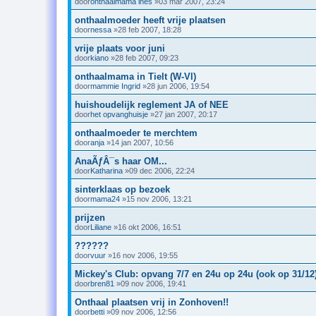
door
onthaalmama ines
»03 mar 2007, 23:24
onthaalmoeder heeft vrije plaatsen
door
nessa
»28 feb 2007, 18:28
vrije plaats voor juni
door
kiano
»28 feb 2007, 09:23
onthaalmama in Tielt (W-Vl)
door
mammie Ingrid
»28 jun 2006, 19:54
huishoudelijk reglement JA of NEE
door
het opvanghuisje
»27 jan 2007, 20:17
onthaalmoeder te merchtem
door
anja
»14 jan 2007, 10:56
AnaÃƒÂ¯s haar OM...
door
Katharina
»09 dec 2006, 22:24
sinterklaas op bezoek
door
mama24
»15 nov 2006, 13:21
prijzen
door
Liliane
»16 okt 2006, 16:51
??????
door
vuur
»16 nov 2006, 19:55
Mickey's Club: opvang 7/7 en 24u op 24u (ook op 31/12
door
bren81
»09 nov 2006, 19:41
Onthaal plaatsen vrij in Zonhoven!!
door
betti
»09 nov 2006, 12:56