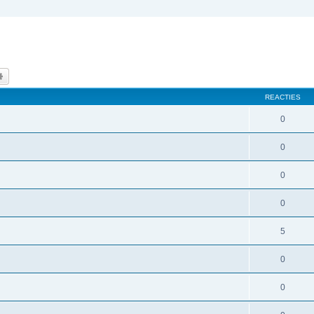
k
Uitgebreid zoeken
REACTIES
0
0
0
0
5
0
0