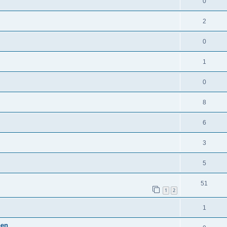
0
2
0
1
0
8
6
3
5
51
1
2
1
pen