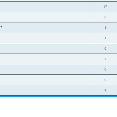
17
0
os
1
1
0
7
0
9
1