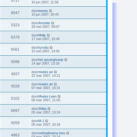
5717
16 jun 2007, 11:58
door
tweety
6047
10 jun 2007, 20:43
door
Annubis
5323
29 mei 2007, 09:07
door
Molly
6379
17 mei 2007, 15:45
door
kyrodu
6561
15 mei 2007, 14:56
door
het opvanghuisje
5098
14 apr 2007, 13:18
door
moeke an
4937
22 mar 2007, 14:21
door
moeke an
5028
07 mar 2007, 15:31
door
Moeke Leen
5102
06 mar 2007, 21:05
door
Shiba
6697
05 mar 2007, 13:14
door
M-J
5059
05 mar 2007, 10:16
door
onthaalmama ines
4963
03 mar 2007, 23:24