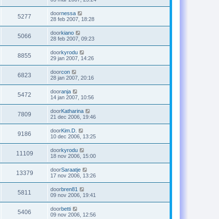
door
nessa
5277
28 feb 2007, 18:28
door
kiano
5066
28 feb 2007, 09:23
door
kyrodu
8855
29 jan 2007, 14:26
door
con
6823
28 jan 2007, 20:16
door
anja
5472
14 jan 2007, 10:56
door
Katharina
7809
21 dec 2006, 19:46
door
Kim.D.
9186
10 dec 2006, 13:25
door
kyrodu
11109
18 nov 2006, 15:00
door
Saraatje
13379
17 nov 2006, 13:26
door
bren81
5811
09 nov 2006, 19:41
door
betti
5406
09 nov 2006, 12:56