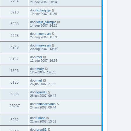
5041
21 nov 2007, 20:04
door
Kokelijntje
5910
19 nov 2007, 11:35
door
klein_pluimpje
5338
14 sep 2007, 14:15
door
moeke an
5558
27 aug 2007, 11:59
door
moeke an
4943
20 aug 2007, 13:06
door
mell
8137
12 aug 2007, 16:53
door
Molly
7826
12 jul 2007, 19:51
door
mell
6135
26 jun 2007, 21:02
door
kyrodu
6885
26 jun 2007, 09:44
door
onthaalmama
28237
24 jun 2007, 09:44
door
Liliane
5282
21 jun 2007, 13:31
door
bren81