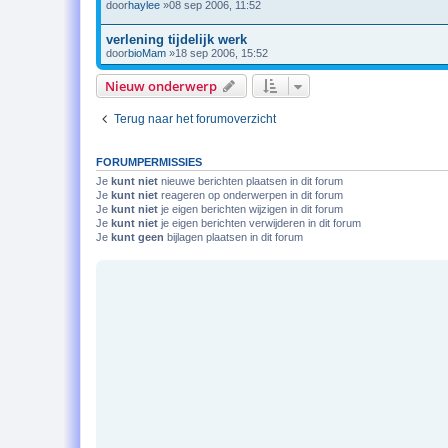
door
haylee
»08 sep 2006, 11:52
verlening tijdelijk werk
door
bioMam
»18 sep 2006, 15:52
Nieuw onderwerp
Terug naar het forumoverzicht
FORUMPERMISSIES
Je
kunt niet
nieuwe berichten plaatsen in dit forum
Je
kunt niet
reageren op onderwerpen in dit forum
Je
kunt niet
je eigen berichten wijzigen in dit forum
Je
kunt niet
je eigen berichten verwijderen in dit forum
Je
kunt geen
bijlagen plaatsen in dit forum