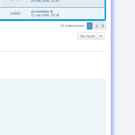
25 sep 2006, 21:45
door
bioMam
14605
21 sep 2006, 10:28
1
2
Volgende
63 onderwerpen
Ga naar