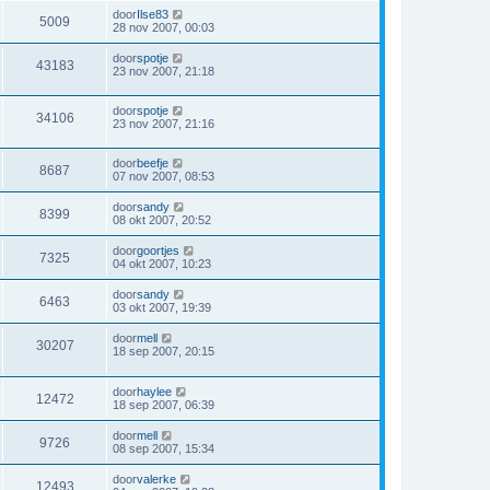
door
Ilse83
5009
28 nov 2007, 00:03
door
spotje
43183
23 nov 2007, 21:18
door
spotje
34106
23 nov 2007, 21:16
door
beefje
8687
07 nov 2007, 08:53
door
sandy
8399
08 okt 2007, 20:52
door
goortjes
7325
04 okt 2007, 10:23
door
sandy
6463
03 okt 2007, 19:39
door
mell
30207
18 sep 2007, 20:15
door
haylee
12472
18 sep 2007, 06:39
door
mell
9726
08 sep 2007, 15:34
door
valerke
12493