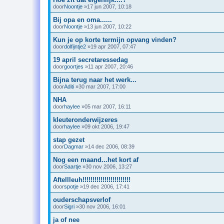
door
Noontje
»17 jun 2007, 10:18
Bij opa en oma......
door
Noontje
»13 jun 2007, 10:22
Kun je op korte termijn opvang vinden?
door
dolfijntje2
»19 apr 2007, 07:47
19 april secretaressedag
door
goortjes
»11 apr 2007, 20:46
Bijna terug naar het werk...
door
Aditi
»30 mar 2007, 17:00
NHA
door
haylee
»05 mar 2007, 16:11
kleuteronderwijzeres
door
haylee
»09 okt 2006, 19:47
stap gezet
door
Dagmar
»14 dec 2006, 08:39
Nog een maand...het kort af
door
Saartje
»30 nov 2006, 13:27
Aftellleuh!!!!!!!!!!!!!!!!!!!!!!!!
door
spotje
»19 dec 2006, 17:41
ouderschapsverlof
door
Sigri
»30 nov 2006, 16:01
ja of nee