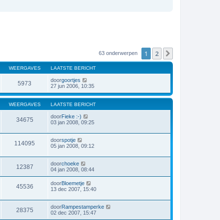
1
2
Volgende
63 onderwerpen
WEERGAVES
LAATSTE BERICHT
door
goortjes
5973
27 jun 2006, 10:35
WEERGAVES
LAATSTE BERICHT
door
Fieke :-)
34675
03 jan 2008, 09:25
door
spotje
114095
05 jan 2008, 09:12
door
choeke
12387
04 jan 2008, 08:44
door
Bloemetje
45536
13 dec 2007, 15:40
door
Rampestamperke
28375
02 dec 2007, 15:47