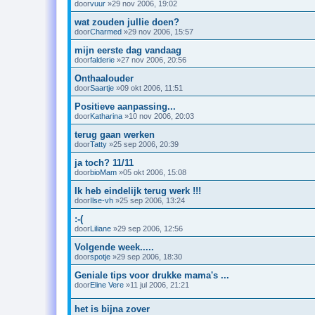
door
vuur
»29 nov 2006, 19:02
wat zouden jullie doen?
door
Charmed
»29 nov 2006, 15:57
mijn eerste dag vandaag
door
falderie
»27 nov 2006, 20:56
Onthaalouder
door
Saartje
»09 okt 2006, 11:51
Positieve aanpassing...
door
Katharina
»10 nov 2006, 20:03
terug gaan werken
door
Tatty
»25 sep 2006, 20:39
ja toch? 11/11
door
bioMam
»05 okt 2006, 15:08
Ik heb eindelijk terug werk !!!
door
Ilse-vh
»25 sep 2006, 13:24
:-(
door
Liliane
»29 sep 2006, 12:56
Volgende week.....
door
spotje
»29 sep 2006, 18:30
Geniale tips voor drukke mama's ...
door
Eline Vere
»11 jul 2006, 21:21
het is bijna zover