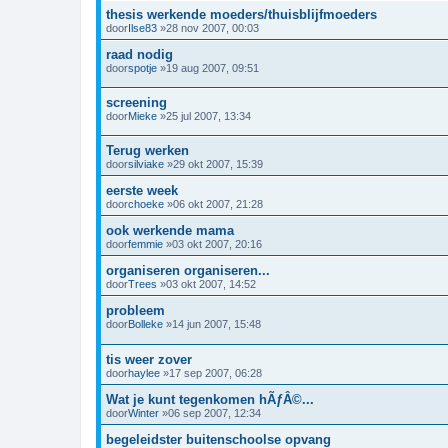
thesis werkende moeders/thuisblijfmoeders
door
Ilse83
»28 nov 2007, 00:03
raad nodig
door
spotje
»19 aug 2007, 09:51
screening
door
Mieke
»25 jul 2007, 13:34
Terug werken
door
silviake
»29 okt 2007, 15:39
eerste week
door
choeke
»06 okt 2007, 21:28
ook werkende mama
door
femmie
»03 okt 2007, 20:16
organiseren organiseren...
door
Trees
»03 okt 2007, 14:52
probleem
door
Bolleke
»14 jun 2007, 15:48
tis weer zover
door
haylee
»17 sep 2007, 06:28
Wat je kunt tegenkomen hÃƒÂ©...
door
Winter
»06 sep 2007, 12:34
begeleidster buitenschoolse opvang