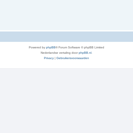
Powered by
phpBB
® Forum Software © phpBB Limited
Nederlandse vertaling door
phpBB.nl
.
Privacy
|
Gebruikersvoorwaarden