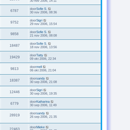
30 nov 2006, 14:11
door
Sofie S.
6787
30 nov 2006, 08:36
door
Sigri
9752
29 nov 2006, 15:54
door
Sofie S.
9858
21 nov 2006, 08:08
door
Sofie S.
18487
18 nov 2006, 13:56
door
Tatty
19429
09 okt 2006, 22:34
door
mell
9813
06 okt 2006, 21:04
door
sandy
18387
30 sep 2006, 21:08
door
Sigri
12446
30 sep 2006, 19:35
door
Katharina
6779
30 sep 2006, 11:49
door
sandy
28919
26 sep 2006, 21:35
door
Mieke
22463