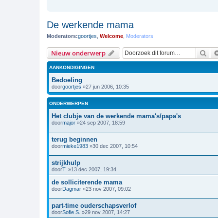
De werkende mama
Moderators:
goortjes
,
Welcome
,
Moderators
Zoe
Nieuw onderwerp
AANKONDIGINGEN
Bedoeling
door
goortjes
»27 jun 2006, 10:35
ONDERWERPEN
Het clubje van de werkende mama's/papa's
door
major
»24 sep 2007, 18:59
terug beginnen
door
mieke1983
»30 dec 2007, 10:54
strijkhulp
door
T.
»13 dec 2007, 19:34
de solliciterende mama
door
Dagmar
»23 nov 2007, 09:02
part-time ouderschapsverlof
door
Sofie S.
»29 nov 2007, 14:27