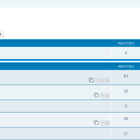
k
Uitgebreid zoeken
REACTIES
0
REACTIES
63
1
2
3
32
1
2
5
48
1
2
17