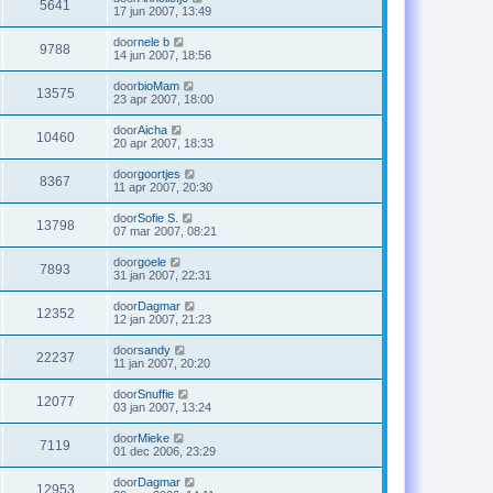
5641
17 jun 2007, 13:49
door
nele b
9788
14 jun 2007, 18:56
door
bioMam
13575
23 apr 2007, 18:00
door
Aicha
10460
20 apr 2007, 18:33
door
goortjes
8367
11 apr 2007, 20:30
door
Sofie S.
13798
07 mar 2007, 08:21
door
goele
7893
31 jan 2007, 22:31
door
Dagmar
12352
12 jan 2007, 21:23
door
sandy
22237
11 jan 2007, 20:20
door
Snuffie
12077
03 jan 2007, 13:24
door
Mieke
7119
01 dec 2006, 23:29
door
Dagmar
12953