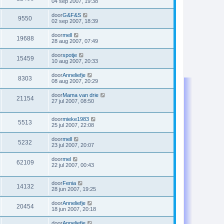
04 sep 2007, 19:38
door
G&F&S
9550
02 sep 2007, 18:39
door
mell
19688
28 aug 2007, 07:49
door
spotje
15459
10 aug 2007, 20:33
door
Anneliefje
8303
08 aug 2007, 20:29
door
Mama van drie
21154
27 jul 2007, 08:50
door
mieke1983
5513
25 jul 2007, 22:08
door
mell
5232
23 jul 2007, 20:07
door
mel
62109
22 jul 2007, 00:43
door
Fenia
14132
28 jun 2007, 19:25
door
Anneliefje
20454
18 jun 2007, 20:18
door
Anneliefje