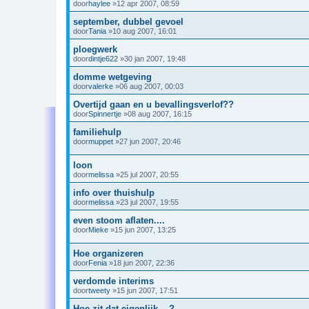
door
haylee
»12 apr 2007, 08:59
september, dubbel gevoel
door
Tania
»10 aug 2007, 16:01
ploegwerk
door
dintje622
»30 jan 2007, 19:48
domme wetgeving
door
valerke
»06 aug 2007, 00:03
Overtijd gaan en u bevallingsverlof??
door
Spinnertje
»08 aug 2007, 16:15
familiehulp
door
muppet
»27 jun 2007, 20:46
loon
door
melissa
»25 jul 2007, 20:55
info over thuishulp
door
melissa
»23 jul 2007, 19:55
even stoom aflaten....
door
Mieke
»15 jun 2007, 13:25
Hoe organizeren
door
Fenia
»18 jun 2007, 22:36
verdomde interims
door
tweety
»15 jun 2007, 17:51
Hoe zit dat eigenlijk....?