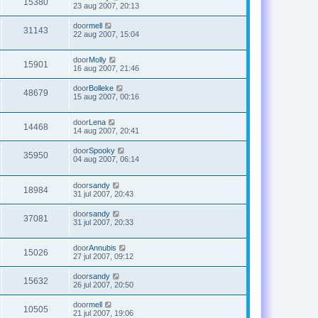
15380
23 aug 2007, 20:13
door
mell
31143
22 aug 2007, 15:04
door
Molly
15901
16 aug 2007, 21:46
door
Bolleke
48679
15 aug 2007, 00:16
door
Lena
14468
14 aug 2007, 20:41
door
Spooky
35950
04 aug 2007, 06:14
door
sandy
18984
31 jul 2007, 20:43
door
sandy
37081
31 jul 2007, 20:33
door
Annubis
15026
27 jul 2007, 09:12
door
sandy
15632
26 jul 2007, 20:50
door
mell
10505
21 jul 2007, 19:06