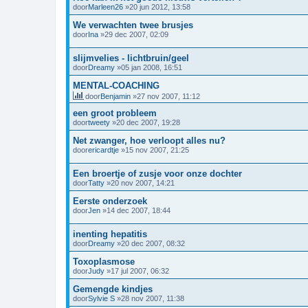
door
Marleen26
»20 jun 2012, 13:58
We verwachten twee brusjes
door
Ina
»29 dec 2007, 02:09
slijmvelies - lichtbruin/geel
door
Dreamy
»05 jan 2008, 16:51
MENTAL-COACHING
door
Benjamin
»27 nov 2007, 11:12
een groot probleem
door
tweety
»20 dec 2007, 19:28
Net zwanger, hoe verloopt alles nu?
door
ericardtje
»15 nov 2007, 21:25
Een broertje of zusje voor onze dochter
door
Tatty
»20 nov 2007, 14:21
Eerste onderzoek
door
Jen
»14 dec 2007, 18:44
inenting hepatitis
door
Dreamy
»20 dec 2007, 08:32
Toxoplasmose
door
Judy
»17 jul 2007, 06:32
Gemengde kindjes
door
Sylvie S
»28 nov 2007, 11:38