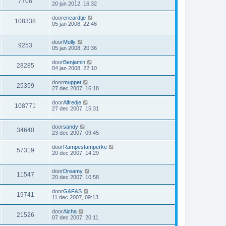
7708
20 jun 2012, 16:32
door
ericardtje
108338
05 jan 2008, 22:46
door
Molly
9253
05 jan 2008, 20:36
door
Benjamin
28285
04 jan 2008, 22:10
door
muppet
25359
27 dec 2007, 16:18
door
Alfredje
108771
27 dec 2007, 15:31
door
sandy
34640
23 dec 2007, 09:45
door
Rampestamperke
57319
20 dec 2007, 14:29
door
Dreamy
11547
20 dec 2007, 10:58
door
G&F&S
19741
11 dec 2007, 09:13
door
Aicha
21526
07 dec 2007, 20:11