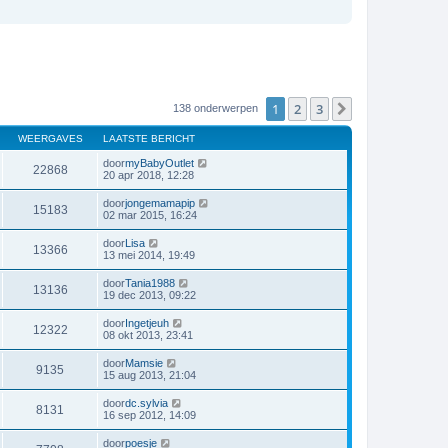
1
2
3
Volgende
138 onderwerpen
WEERGAVES
LAATSTE BERICHT
door
myBabyOutlet
22868
20 apr 2018, 12:28
door
jongemamapip
15183
02 mar 2015, 16:24
door
Lisa
13366
13 mei 2014, 19:49
door
Tania1988
13136
19 dec 2013, 09:22
door
Ingetjeuh
12322
08 okt 2013, 23:41
door
Mamsie
9135
15 aug 2013, 21:04
door
dc.sylvia
8131
16 sep 2012, 14:09
door
poesje