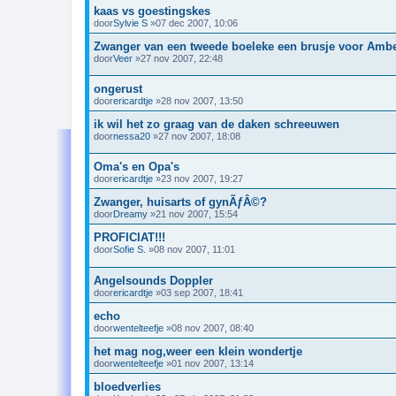
kaas vs goestingskes
door
Sylvie S
»07 dec 2007, 10:06
Zwanger van een tweede boeleke een brusje voor Amb
door
Veer
»27 nov 2007, 22:48
ongerust
door
ericardtje
»28 nov 2007, 13:50
ik wil het zo graag van de daken schreeuwen
door
nessa20
»27 nov 2007, 18:08
Oma's en Opa's
door
ericardtje
»23 nov 2007, 19:27
Zwanger, huisarts of gynÃƒÂ©?
door
Dreamy
»21 nov 2007, 15:54
PROFICIAT!!!
door
Sofie S.
»08 nov 2007, 11:01
Angelsounds Doppler
door
ericardtje
»03 sep 2007, 18:41
echo
door
wentelteefje
»08 nov 2007, 08:40
het mag nog,weer een klein wondertje
door
wentelteefje
»01 nov 2007, 13:14
bloedverlies