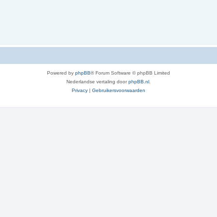
Powered by
phpBB
® Forum Software © phpBB Limited
Nederlandse vertaling door
phpBB.nl
.
Privacy
|
Gebruikersvoorwaarden