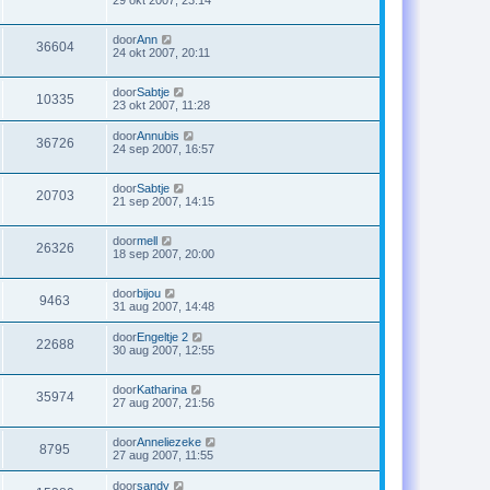
door
Ann
36604
24 okt 2007, 20:11
door
Sabtje
10335
23 okt 2007, 11:28
door
Annubis
36726
24 sep 2007, 16:57
door
Sabtje
20703
21 sep 2007, 14:15
door
mell
26326
18 sep 2007, 20:00
door
bijou
9463
31 aug 2007, 14:48
door
Engeltje 2
22688
30 aug 2007, 12:55
door
Katharina
35974
27 aug 2007, 21:56
door
Anneliezeke
8795
27 aug 2007, 11:55
door
sandy