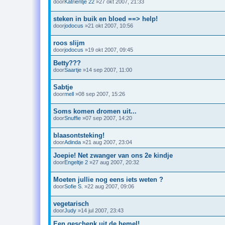
door
Katrientje 22
»27 okt 2007, 21:33
steken in buik en bloed ==> help!
door
jodocus
»21 okt 2007, 10:56
roos slijm
door
jodocus
»19 okt 2007, 09:45
Betty???
door
Saartje
»14 sep 2007, 11:00
Sabtje
door
mell
»08 sep 2007, 15:26
Soms komen dromen uit...
door
Snuffie
»07 sep 2007, 14:20
blaasontsteking!
door
Adinda
»21 aug 2007, 23:04
Joepie! Net zwanger van ons 2e kindje
door
Engeltje 2
»27 aug 2007, 20:32
Moeten jullie nog eens iets weten ?
door
Sofie S.
»22 aug 2007, 09:06
vegetarisch
door
Judy
»14 jul 2007, 23:43
Een geschenk uit de hemel!