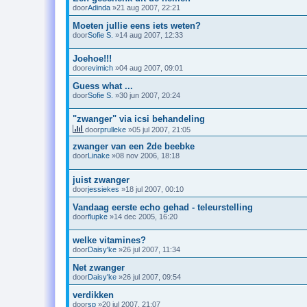
door
Adinda
»21 aug 2007, 22:21
Moeten jullie eens iets weten?
door
Sofie S.
»14 aug 2007, 12:33
Joehoe!!!
door
evimich
»04 aug 2007, 09:01
Guess what ...
door
Sofie S.
»30 jun 2007, 20:24
"zwanger" via icsi behandeling
door
prulleke
»05 jul 2007, 21:05
zwanger van een 2de beebke
door
Linake
»08 nov 2006, 18:18
juist zwanger
door
jessiekes
»18 jul 2007, 00:10
Vandaag eerste echo gehad - teleurstelling
door
flupke
»14 dec 2005, 16:20
welke vitamines?
door
Daisy'ke
»26 jul 2007, 11:34
Net zwanger
door
Daisy'ke
»26 jul 2007, 09:54
verdikken
door
sp
»20 jul 2007, 21:07