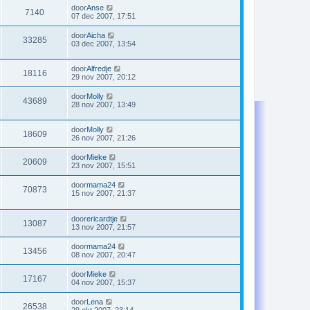
door
Anse
7140
07 dec 2007, 17:51
door
Aicha
33285
03 dec 2007, 13:54
door
Alfredje
18116
29 nov 2007, 20:12
door
Molly
43689
28 nov 2007, 13:49
door
Molly
18609
26 nov 2007, 21:26
door
Mieke
20609
23 nov 2007, 15:51
door
mama24
70873
15 nov 2007, 21:37
door
ericardtje
13087
13 nov 2007, 21:57
door
mama24
13456
08 nov 2007, 20:47
door
Mieke
17167
04 nov 2007, 15:37
door
Lena
26538
29 okt 2007, 23:14