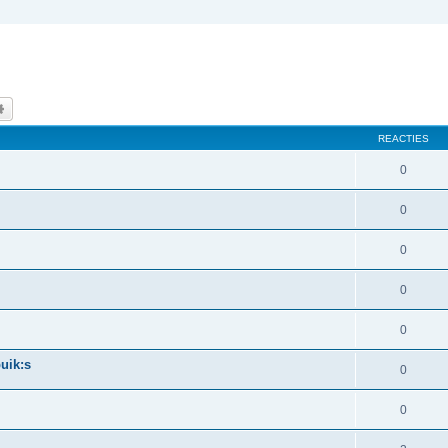
k
Uitgebreid zoeken
REACTIES
0
0
0
0
0
uik:s
0
0