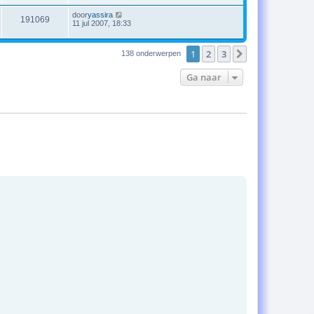
door
yassira
191069
11 jul 2007, 18:33
1
2
3
Volgende
138 onderwerpen
Ga naar