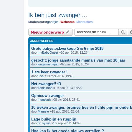
Ik ben juist zwanger....
Moderators:
goortjes
,
Welcome
,
Moderators
Zoe
Nieuw onderwerp
ONDERWERPEN
Grote babystockverkoop 5 & 6 mei 2018
door
myBabyOutlet
»20 apr 2018, 12:28
gezocht: jonge aanstaande mama's van max 18 jaar
door
jongemamapip
»02 mar 2015, 16:24
1 ste keer zwanger !
door
Lisa
»13 mei 2014, 19:49
Net zwanger!! :D
door
Tania1988
»19 dec 2013, 09:22
Opnieuw zwanger
door
Ingetjeuh
»08 okt 2013, 23:41
10 weken zwanger, bruinverlies en lichte pijn in onderb
door
Mamsie
»15 aug 2013, 21:04
Lage buikpijn en rugpijn
door
dc.sylvia
»16 sep 2012, 14:09
Hoe kan ik het goede nieuws vertellen ?