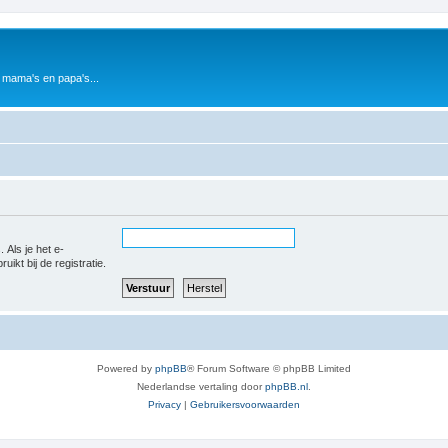
 mama's en papa's...
 Als je het e-
uikt bij de registratie.
Powered by
phpBB
® Forum Software © phpBB Limited
Nederlandse vertaling door
phpBB.nl
.
Privacy
|
Gebruikersvoorwaarden