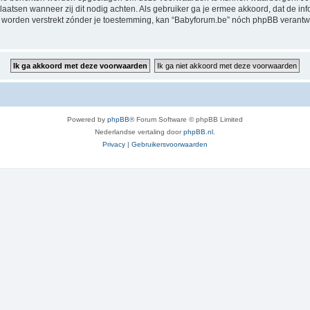
rplaatsen wanneer zij dit nodig achten. Als gebruiker ga je ermee akkoord, dat de in
al worden verstrekt zónder je toestemming, kan “Babyforum.be” nóch phpBB veran
Powered by
phpBB
® Forum Software © phpBB Limited
Nederlandse vertaling door
phpBB.nl
.
Privacy
|
Gebruikersvoorwaarden