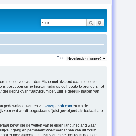
Zoek
Uitgebreid zoeken
Taal:
oord met de voorwaarden. Als je niet akkoord gaat met deze
ns best doen om je hiervan tijdig op de hoogte te brengen, het
anger gebruik van “Babyforum.be”. Blijf je gebruik maken van
 kan gedownload worden via
www.phpbb.com
en via de
k voor wat wordt toegestaan of juist geweigerd als toelaatbare
eriaal bevat die de wetten van je eigen land, het land waar
ellijke ingang en permanent wordt verbannen van dit forum.
gaat er mee akkoord dat “Babyforum.be” het recht heeft om