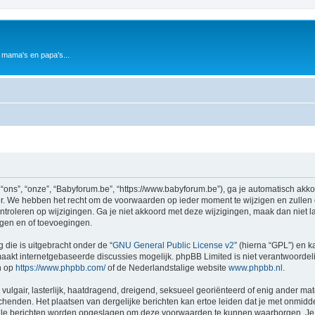
 mama's en papa's...
ons”, “onze”, “Babyforum.be”, “https://www.babyforum.be”), ga je automatisch akk
. We hebben het recht om de voorwaarden op ieder moment te wijzigen en zullen o
ntroleren op wijzigingen. Ga je niet akkoord met deze wijzigingen, maak dan niet l
ngen en of toevoegingen.
 die is uitgebracht onder de “
GNU General Public License v2
” (hierna “GPL”) en
akt internetgebaseerde discussies mogelijk. phpBB Limited is niet verantwoordelij
n op
https://www.phpbb.com/
of de Nederlandstalige website
www.phpbb.nl
.
vulgair, lasterlijk, haatdragend, dreigend, seksueel georiënteerd of enig ander mat
chenden. Het plaatsen van dergelijke berichten kan ertoe leiden dat je met onmidd
alle berichten worden opgeslagen om deze voorwaarden te kunnen waarborgen. Je 