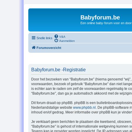
Babyforum.be
Een online baby-forum voor en door
V&A
Snelle links
Aanmelden
Forumoverzicht
Babyforum.be -Registratie
Door het bezoeken van “Babyforum.be” (hierna genoemd “wij”, “
voorwaarden, bezoek of gebruik “Babyforum.be” dan niet langer
is echter aan te raden om zelf de voorwaarden regelmatig te co
“Babyforum.be”, dan ga je automatisch akkoord met de wijzigi
Dit forum draait op phpBB. phpBB is een bulletinboardoplossing
Nederlandstalige website
www.phpbb.nl
. De phpBB-software ma
inhoud en/of gedrag. Meer informatie over phpBB kun je vinde
Je verklaart geen berichten te plaatsen die kwetsend, obsceen, 
“Babyforum.be” is gehost of internationale wetgeving kunnen s
Tevens kan je provider worden ingelicht. De IP-adressen van 