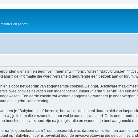
 mama's en papa's...
verbonden diensten en bedrijven (hierna “wij”, “ons”, “onze”, “Babyforum.be”, “https:
ams”) de informatie die wordt verzameld gedurende een bezoek aan dit forum, word
nier is door het gebruik van zogenaamde cookies. De phpBB-software maakt meerde
ste twee cookies bevatten een indentificatienummer (hierna “user-id”) en een an
oegewezen. Een derde cookie zal worden aangemaakt wanneer je onderwerpen heb
aarmee je gebruikerservaring.
neer je “Babyforum.be” bezoekt, hoewel dit document daarop niet van toepassing
n wij je informatie verzamelen door wat je aan ons verstuurt. Dit is onder ander
 en berichten die verstuurd zijn na je registratie en wanneer je bent aangemeld (hie
hierna “je gebruikersnaam”), een persoonlijk wachtwoord om te kunnen aanmelden o
ccount op “Babyforum.be” is beveiligd door de privacywetgeving die geldt in het land