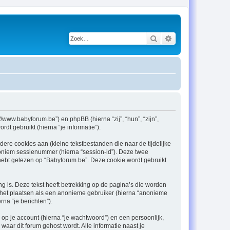
Zoek
Uitgebreid zoeken
//www.babyforum.be”) en phpBB (hierna “zij”, “hun”, “zijn”,
t gebruikt (hierna “je informatie”).
re cookies aan (kleine tekstbestanden die naar de tijdelijke
oniem sessienummer (hierna “session-id”). Deze twee
t gelezen op “Babyforum.be”. Deze cookie wordt gebruikt
 is. Deze tekst heeft betrekking op de pagina’s die worden
e het plaatsen als een anonieme gebruiker (hierna “anonieme
rna “je berichten”).
p je account (hierna “je wachtwoord”) en een persoonlijk,
 waar dit forum gehost wordt. Alle informatie naast je