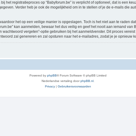
ij het registratieproces op “Babyforum.be” is verplicht of optioneel, dat is een keu
egeven. Verder heb je ook de mogelijkheid om in te stellen of je de e-mails die 
waardoor het op een veilige manier is opgeslagen. Toch is het niet aan te raden d
rum.be” kan aanmelden, bewaar het dus veilig en geef het nooit aan iemand van Ba
jn wachtwoord vergeten”-optie gebruiken bij het aanmeldvenster. Dit proces vereist
woord zal genereren en zal opsturen naar het e-mailadres, zodat je je opnieuw 
Powered by
phpBB
® Forum Software © phpBB Limited
Nederlandse vertaling door
phpBB.nl
.
Privacy
|
Gebruikersvoorwaarden