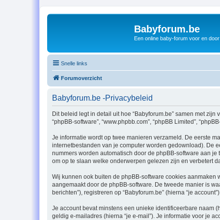
Babyforum.be
Een online baby-forum voor en door
Snelle links
Forumoverzicht
Babyforum.be -Privacybeleid
Dit beleid legt in detail uit hoe “Babyforum.be” samen met zijn 
“phpBB-software”, “www.phpbb.com”, “phpBB Limited”, “phpBB-te
Je informatie wordt op twee manieren verzameld. De eerste ma
internetbestanden van je computer worden gedownload). De eer
nummers worden automatisch door de phpBB-software aan je t
om op te slaan welke onderwerpen gelezen zijn en verbetert d
Wij kunnen ook buiten de phpBB-software cookies aanmaken wan
aangemaakt door de phpBB-software. De tweede manier is waari
berichten”), registreren op “Babyforum.be” (hierna “je account”)
Je account bevat minstens een unieke identificeerbare naam (
geldig e-mailadres (hierna “je e-mail”). Je informatie voor je a