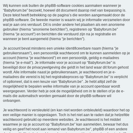
Wij kunnen ook buiten de phpBB-software cookies aanmaken wanneer je
“Babyforum.be” bezoekt, hoewel dit document daarop niet van toepassing is.
Deze tekst heeft betrekking op de pagina’s die worden aangemaakt door de
phpBB-software. De tweede manier is waarin wij je informatie verzamelen door
wat je aan ons verstuurt. Dit is onder andere het plaatsen als een anonieme
gebruiker (hierna “anonieme berichten”), registreren op “Babyforum.be”
(hierna “je account”) en berichten die verstuurd zijn na je registratie en
wanneer je bent aangemeld (hierna “je berichten”).
Je account bevat minstens een unieke identificeerbare naam (hierna “je
gebruikersnaam”), een persoonlijk wachtwoord om te kunnen aanmelden op je
account (hierna “je wachtwoord”) en een persoonlijk, geldig e-mailadres
(hierna “je e-mail”). Je informatie voor je account op “Babyforum.be” is
beveiligd door de privacywetgeving die geldt in het land waar dit forum gehost
wordt. Alle informatie naast je gebruikersnaam, je wachtwoord en je e-
mailadres die vereist is bij het registratieproces op “Babyforum.be” is verplicht
of optioneel, dat is een keuze van “Babyforum.be”. Je hebt altijd zelf de
mogelijkheid te bepalen welke informatie van je account openbaar wordt
weergegeven. Verder heb je ook de mogelijkheid om in te stellen of je de e-
mails die automatisch worden gemaakt door de phpBB-software wil
ontvangen.
Je wachtwoord is versleuteld (en kan niet worden ontsleuteld) waardoor het op
een veilige manier is opgeslagen. Toch is het niet aan te raden dat je hetzelfde
wachtwoord gebruikt op meerdere websites. Je wachtwoord is het middel
waarmee je op je account op “Babyforum.be” kan aanmelden, bewaar het dus
veilig en geef het nooit aan iemand van Babyforum.be”, phpBB of een andere