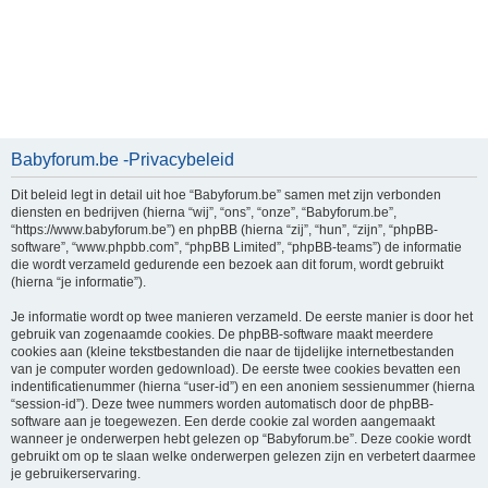
Babyforum.be -Privacybeleid
Dit beleid legt in detail uit hoe “Babyforum.be” samen met zijn verbonden
diensten en bedrijven (hierna “wij”, “ons”, “onze”, “Babyforum.be”,
“https://www.babyforum.be”) en phpBB (hierna “zij”, “hun”, “zijn”, “phpBB-
software”, “www.phpbb.com”, “phpBB Limited”, “phpBB-teams”) de informatie
die wordt verzameld gedurende een bezoek aan dit forum, wordt gebruikt
(hierna “je informatie”).
Je informatie wordt op twee manieren verzameld. De eerste manier is door het
gebruik van zogenaamde cookies. De phpBB-software maakt meerdere
cookies aan (kleine tekstbestanden die naar de tijdelijke internetbestanden
van je computer worden gedownload). De eerste twee cookies bevatten een
indentificatienummer (hierna “user-id”) en een anoniem sessienummer (hierna
“session-id”). Deze twee nummers worden automatisch door de phpBB-
software aan je toegewezen. Een derde cookie zal worden aangemaakt
wanneer je onderwerpen hebt gelezen op “Babyforum.be”. Deze cookie wordt
gebruikt om op te slaan welke onderwerpen gelezen zijn en verbetert daarmee
je gebruikerservaring.