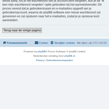
derde partij. Als je het wachtwoord van je account bent vergeten, kun je de “Ik
ben mijn wachtwoord vergeten”-optie gebruiken bij het aanmeldvenster. Dit
proces vereist dat je gebruikersnaam en e-mailadres opgeeft van je
gebruikersaccount, waarna de phpBB-software een nieuw wachtwoord zal
genereren en zal opsturen naar het e-mailadres, zodat je je opnieuw kunt
aanmelden.
Terug naar de vorige pagina
Forumoverzicht
Contact
Verwijder cookies
Alle tijden zijn
UTC+02:00
Powered by
phpBB
® Forum Software © phpBB Limited
Nederlandse vertaling door
phpBB.nl
.
Privacy
|
Gebruikersvoorwaarden