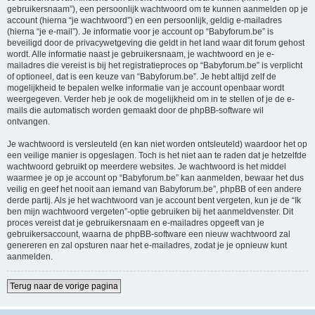
gebruikersnaam”), een persoonlijk wachtwoord om te kunnen aanmelden op je
account (hierna “je wachtwoord”) en een persoonlijk, geldig e-mailadres
(hierna “je e-mail”). Je informatie voor je account op “Babyforum.be” is
beveiligd door de privacywetgeving die geldt in het land waar dit forum gehost
wordt. Alle informatie naast je gebruikersnaam, je wachtwoord en je e-
mailadres die vereist is bij het registratieproces op “Babyforum.be” is verplicht
of optioneel, dat is een keuze van “Babyforum.be”. Je hebt altijd zelf de
mogelijkheid te bepalen welke informatie van je account openbaar wordt
weergegeven. Verder heb je ook de mogelijkheid om in te stellen of je de e-
mails die automatisch worden gemaakt door de phpBB-software wil
ontvangen.
Je wachtwoord is versleuteld (en kan niet worden ontsleuteld) waardoor het op
een veilige manier is opgeslagen. Toch is het niet aan te raden dat je hetzelfde
wachtwoord gebruikt op meerdere websites. Je wachtwoord is het middel
waarmee je op je account op “Babyforum.be” kan aanmelden, bewaar het dus
veilig en geef het nooit aan iemand van Babyforum.be”, phpBB of een andere
derde partij. Als je het wachtwoord van je account bent vergeten, kun je de “Ik
ben mijn wachtwoord vergeten”-optie gebruiken bij het aanmeldvenster. Dit
proces vereist dat je gebruikersnaam en e-mailadres opgeeft van je
gebruikersaccount, waarna de phpBB-software een nieuw wachtwoord zal
genereren en zal opsturen naar het e-mailadres, zodat je je opnieuw kunt
aanmelden.
Terug naar de vorige pagina