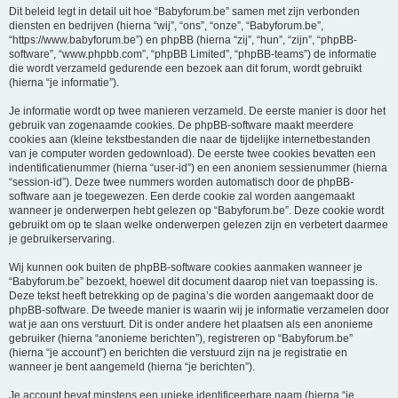
Dit beleid legt in detail uit hoe “Babyforum.be” samen met zijn verbonden
diensten en bedrijven (hierna “wij”, “ons”, “onze”, “Babyforum.be”,
“https://www.babyforum.be”) en phpBB (hierna “zij”, “hun”, “zijn”, “phpBB-
software”, “www.phpbb.com”, “phpBB Limited”, “phpBB-teams”) de informatie
die wordt verzameld gedurende een bezoek aan dit forum, wordt gebruikt
(hierna “je informatie”).
Je informatie wordt op twee manieren verzameld. De eerste manier is door het
gebruik van zogenaamde cookies. De phpBB-software maakt meerdere
cookies aan (kleine tekstbestanden die naar de tijdelijke internetbestanden
van je computer worden gedownload). De eerste twee cookies bevatten een
indentificatienummer (hierna “user-id”) en een anoniem sessienummer (hierna
“session-id”). Deze twee nummers worden automatisch door de phpBB-
software aan je toegewezen. Een derde cookie zal worden aangemaakt
wanneer je onderwerpen hebt gelezen op “Babyforum.be”. Deze cookie wordt
gebruikt om op te slaan welke onderwerpen gelezen zijn en verbetert daarmee
je gebruikerservaring.
Wij kunnen ook buiten de phpBB-software cookies aanmaken wanneer je
“Babyforum.be” bezoekt, hoewel dit document daarop niet van toepassing is.
Deze tekst heeft betrekking op de pagina’s die worden aangemaakt door de
phpBB-software. De tweede manier is waarin wij je informatie verzamelen door
wat je aan ons verstuurt. Dit is onder andere het plaatsen als een anonieme
gebruiker (hierna “anonieme berichten”), registreren op “Babyforum.be”
(hierna “je account”) en berichten die verstuurd zijn na je registratie en
wanneer je bent aangemeld (hierna “je berichten”).
Je account bevat minstens een unieke identificeerbare naam (hierna “je