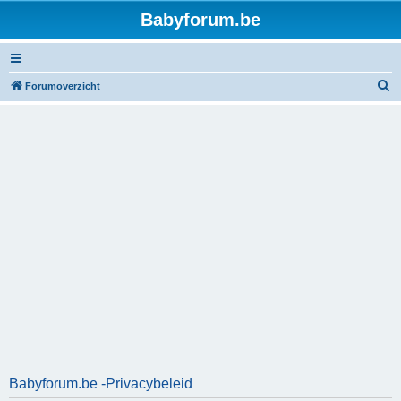
Babyforum.be
Z
Forumoverzicht
o
e
k
Babyforum.be -Privacybeleid