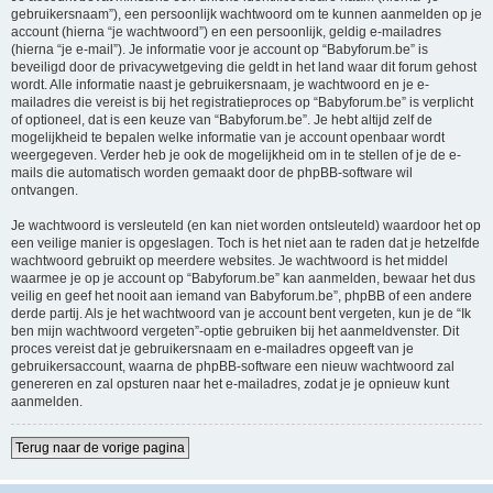
gebruikersnaam”), een persoonlijk wachtwoord om te kunnen aanmelden op je
account (hierna “je wachtwoord”) en een persoonlijk, geldig e-mailadres
(hierna “je e-mail”). Je informatie voor je account op “Babyforum.be” is
beveiligd door de privacywetgeving die geldt in het land waar dit forum gehost
wordt. Alle informatie naast je gebruikersnaam, je wachtwoord en je e-
mailadres die vereist is bij het registratieproces op “Babyforum.be” is verplicht
of optioneel, dat is een keuze van “Babyforum.be”. Je hebt altijd zelf de
mogelijkheid te bepalen welke informatie van je account openbaar wordt
weergegeven. Verder heb je ook de mogelijkheid om in te stellen of je de e-
mails die automatisch worden gemaakt door de phpBB-software wil
ontvangen.
Je wachtwoord is versleuteld (en kan niet worden ontsleuteld) waardoor het op
een veilige manier is opgeslagen. Toch is het niet aan te raden dat je hetzelfde
wachtwoord gebruikt op meerdere websites. Je wachtwoord is het middel
waarmee je op je account op “Babyforum.be” kan aanmelden, bewaar het dus
veilig en geef het nooit aan iemand van Babyforum.be”, phpBB of een andere
derde partij. Als je het wachtwoord van je account bent vergeten, kun je de “Ik
ben mijn wachtwoord vergeten”-optie gebruiken bij het aanmeldvenster. Dit
proces vereist dat je gebruikersnaam en e-mailadres opgeeft van je
gebruikersaccount, waarna de phpBB-software een nieuw wachtwoord zal
genereren en zal opsturen naar het e-mailadres, zodat je je opnieuw kunt
aanmelden.
Terug naar de vorige pagina