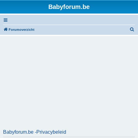
Babyforum.be
Z
Forumoverzicht
o
e
k
Babyforum.be -Privacybeleid