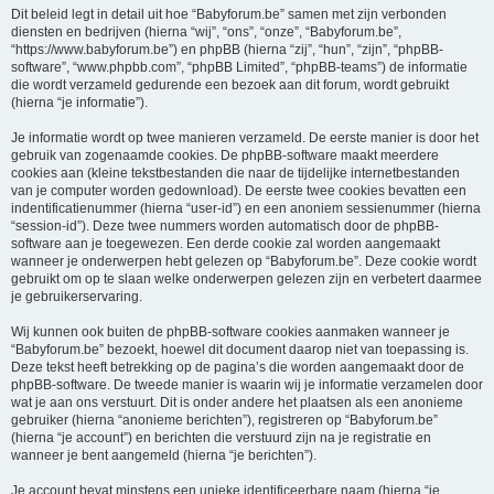
Dit beleid legt in detail uit hoe “Babyforum.be” samen met zijn verbonden
diensten en bedrijven (hierna “wij”, “ons”, “onze”, “Babyforum.be”,
“https://www.babyforum.be”) en phpBB (hierna “zij”, “hun”, “zijn”, “phpBB-
software”, “www.phpbb.com”, “phpBB Limited”, “phpBB-teams”) de informatie
die wordt verzameld gedurende een bezoek aan dit forum, wordt gebruikt
(hierna “je informatie”).
Je informatie wordt op twee manieren verzameld. De eerste manier is door het
gebruik van zogenaamde cookies. De phpBB-software maakt meerdere
cookies aan (kleine tekstbestanden die naar de tijdelijke internetbestanden
van je computer worden gedownload). De eerste twee cookies bevatten een
indentificatienummer (hierna “user-id”) en een anoniem sessienummer (hierna
“session-id”). Deze twee nummers worden automatisch door de phpBB-
software aan je toegewezen. Een derde cookie zal worden aangemaakt
wanneer je onderwerpen hebt gelezen op “Babyforum.be”. Deze cookie wordt
gebruikt om op te slaan welke onderwerpen gelezen zijn en verbetert daarmee
je gebruikerservaring.
Wij kunnen ook buiten de phpBB-software cookies aanmaken wanneer je
“Babyforum.be” bezoekt, hoewel dit document daarop niet van toepassing is.
Deze tekst heeft betrekking op de pagina’s die worden aangemaakt door de
phpBB-software. De tweede manier is waarin wij je informatie verzamelen door
wat je aan ons verstuurt. Dit is onder andere het plaatsen als een anonieme
gebruiker (hierna “anonieme berichten”), registreren op “Babyforum.be”
(hierna “je account”) en berichten die verstuurd zijn na je registratie en
wanneer je bent aangemeld (hierna “je berichten”).
Je account bevat minstens een unieke identificeerbare naam (hierna “je