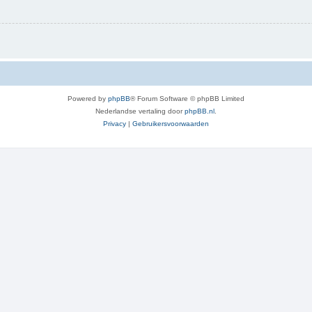
Powered by
phpBB
® Forum Software © phpBB Limited
Nederlandse vertaling door
phpBB.nl
.
Privacy
|
Gebruikersvoorwaarden