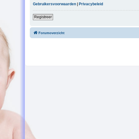
Gebruikersvoorwaarden
|
Privacybeleid
Registreer
Forumoverzicht