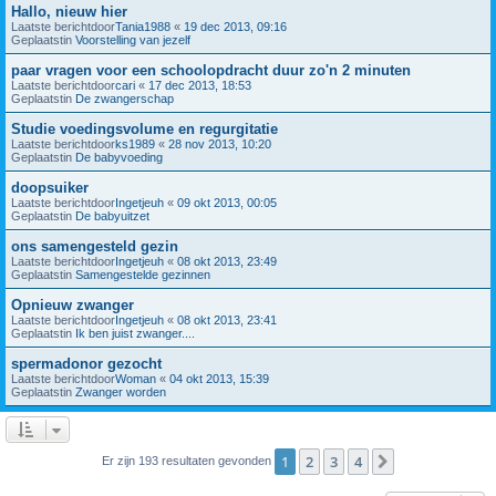
Hallo, nieuw hier
Laatste berichtdoor
Tania1988
«
19 dec 2013, 09:16
Geplaatstin
Voorstelling van jezelf
paar vragen voor een schoolopdracht duur zo'n 2 minuten
Laatste berichtdoor
cari
«
17 dec 2013, 18:53
Geplaatstin
De zwangerschap
Studie voedingsvolume en regurgitatie
Laatste berichtdoor
ks1989
«
28 nov 2013, 10:20
Geplaatstin
De babyvoeding
doopsuiker
Laatste berichtdoor
Ingetjeuh
«
09 okt 2013, 00:05
Geplaatstin
De babyuitzet
ons samengesteld gezin
Laatste berichtdoor
Ingetjeuh
«
08 okt 2013, 23:49
Geplaatstin
Samengestelde gezinnen
Opnieuw zwanger
Laatste berichtdoor
Ingetjeuh
«
08 okt 2013, 23:41
Geplaatstin
Ik ben juist zwanger....
spermadonor gezocht
Laatste berichtdoor
Woman
«
04 okt 2013, 15:39
Geplaatstin
Zwanger worden
1
2
3
4
Volgende
Er zijn 193 resultaten gevonden