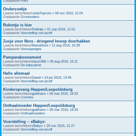
Geplaatstin
Poll's
Onderzoekje
Laatste berichtdoor
LindaTopcom
«
09 nov 2016, 11:04
Geplaatstin
Grootouders
Robintje is hier
Laatste berichtdoor
Robintje
«
01 sep 2016, 12:01
Geplaatstin
Voorstelling van jezelf
Zusje voor Nora - dringend knoop doorhakken
Laatste berichtdoor
MamaNora
«
12 aug 2016, 15:38
Geplaatstin
Voornaampjes
Pamperabonnement
Laatste berichtdoor
klara1986
«
09 aug 2016, 15:11
Geplaatstin
De babyuitzet
Hallo allemaal
Laatste berichtdoor
Daanii
«
10 jun 2016, 13:46
Geplaatstin
Voorstelling van jezelf
Kinderopvang Heppen/Leopoldsburg
Laatste berichtdoor
gpalmans
«
06 mar 2016, 18:32
Geplaatstin
Creches
Onthaalmoeder Heppen/Leopoldsburg
Laatste berichtdoor
gpalmans
«
06 mar 2016, 18:28
Geplaatstin
Onthaalmoeders
Voorstelling ~ xBabyx:
Laatste berichtdoor
xBabyx
«
29 nov 2015, 21:27
Geplaatstin
Voorstelling van jezelf