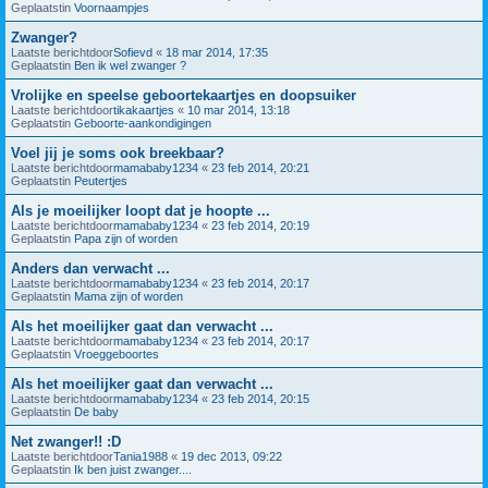
Geplaatstin
Voornaampjes
Zwanger?
Laatste berichtdoor
Sofievd
«
18 mar 2014, 17:35
Geplaatstin
Ben ik wel zwanger ?
Vrolijke en speelse geboortekaartjes en doopsuiker
Laatste berichtdoor
tikakaartjes
«
10 mar 2014, 13:18
Geplaatstin
Geboorte-aankondigingen
Voel jij je soms ook breekbaar?
Laatste berichtdoor
mamababy1234
«
23 feb 2014, 20:21
Geplaatstin
Peutertjes
Als je moeilijker loopt dat je hoopte ...
Laatste berichtdoor
mamababy1234
«
23 feb 2014, 20:19
Geplaatstin
Papa zijn of worden
Anders dan verwacht ...
Laatste berichtdoor
mamababy1234
«
23 feb 2014, 20:17
Geplaatstin
Mama zijn of worden
Als het moeilijker gaat dan verwacht ...
Laatste berichtdoor
mamababy1234
«
23 feb 2014, 20:17
Geplaatstin
Vroeggeboortes
Als het moeilijker gaat dan verwacht ...
Laatste berichtdoor
mamababy1234
«
23 feb 2014, 20:15
Geplaatstin
De baby
Net zwanger!! :D
Laatste berichtdoor
Tania1988
«
19 dec 2013, 09:22
Geplaatstin
Ik ben juist zwanger....