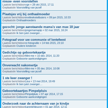
nieuw- even voorstellen
Laatste berichtdoor
vge
«
28 okt 2015, 17:11
Geplaatstin
Voorstelling van jezelf
Plaatsjes vrij bij onthaalmoeder
Laatste berichtdoor
evelineketelbuters
«
09 jun 2015, 10:33
Geplaatstin
Onthaalmoeders
gezocht: jonge aanstaande mama's van max 18 jaar
Laatste berichtdoor
jongemamapip
«
02 mar 2015, 16:24
Geplaatstin
Ik ben juist zwanger....
Fotograaf voor uw communie of lentefeest
Laatste berichtdoor
st-fotografie
«
14 feb 2015, 23:10
Geplaatstin
Oudere kinderen
Gedichtje op geboortekaartje
Laatste berichtdoor
Mini-me
«
10 dec 2014, 11:20
Geplaatstin
Geboorte-aankondigingen
Onverwacht nakomertje
Laatste berichtdoor
Mini-me
«
05 dec 2014, 10:08
Geplaatstin
Voorstelling van jezelf
1 ste keer zwanger !
Laatste berichtdoor
Lisa
«
13 mei 2014, 19:49
Geplaatstin
Ik ben juist zwanger....
Geboortekaartjes Pimpelpluis
Laatste berichtdoor
Pimpelpluis
«
07 apr 2014, 17:15
Geplaatstin
Geboorte-aankondigingen
Onderzoek naar de achternaam van je kindje
Laatste berichtdoor
karenkhleuven
«
01 apr 2014, 12:11