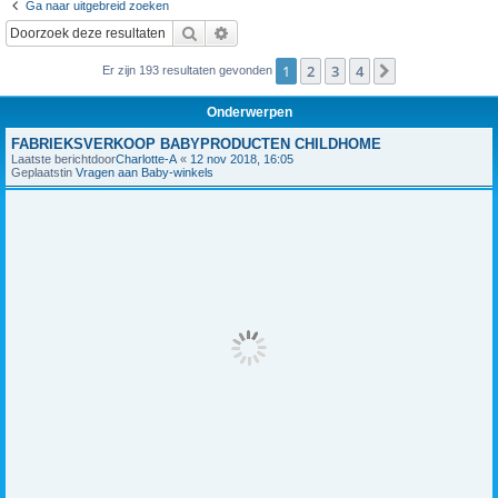
Ga naar uitgebreid zoeken
Zoek
Uitgebreid zoeken
1
2
3
4
Volgende
Er zijn 193 resultaten gevonden
Onderwerpen
FABRIEKSVERKOOP BABYPRODUCTEN CHILDHOME
Laatste berichtdoor
Charlotte-A
«
12 nov 2018, 16:05
Geplaatstin
Vragen aan Baby-winkels