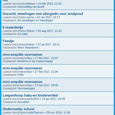
Hoi
Laatste berichtdoor
Mokey
«
24 feb 2018, 21:53
Geplaatstin
Voorstelling van jezelf
Gezocht, tweelingen met allergieën voor eindproef
Laatste berichtdoor
Jarne
«
22 okt 2017, 22:17
Geplaatstin
De tweelingen en meerlingen
6 maandertje
Laatste berichtdoor
Sokev
«
03 aug 2017, 12:16
Geplaatstin
De baby
Feestje
Laatste berichtdoor
Sokev
«
27 jul 2017, 18:12
Geplaatstin
West Vlaanderen
mini-enquête voornamen
Laatste berichtdoor
Nao
«
27 feb 2017, 21:07
Geplaatstin
Kinderen in de maatschappij
mini-enquête voornamen
Laatste berichtdoor
Nao
«
27 feb 2017, 21:04
Geplaatstin
Poll's
mini-enquête voornamen
Laatste berichtdoor
Nao
«
27 feb 2017, 20:40
Geplaatstin
Voornaampjes
Leegverkoop baby-en kinderwinkel
Laatste berichtdoor
anne1974
«
13 jan 2017, 20:49
Geplaatstin
Actualiteit
Onderzoekje school
Laatste berichtdoor
LindaTopcom
«
09 nov 2016, 11:06