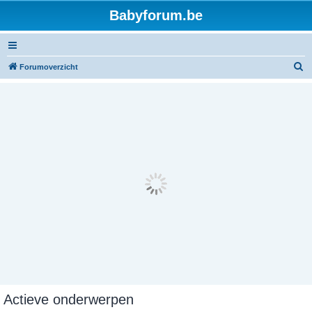
Babyforum.be
Z
Forumoverzicht
o
e
k
Actieve onderwerpen