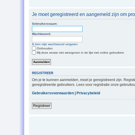
Je moet geregistreerd en aangemeld zijn om prof
Gebruikersnaam:
Wachtwoord:
Ik ben mijn wachtwoord vergeten
Onthouden
Mij deze sessie niet weergeven in de lijst met online gebruikers
REGISTREER
Om je te kunnen aanmelden, moet je geregistreerd zijn. Regist
geregistreerde gebruikers. Lees voor registratie onze gebruiks
Gebruikersvoorwaarden
|
Privacybeleid
Registreer