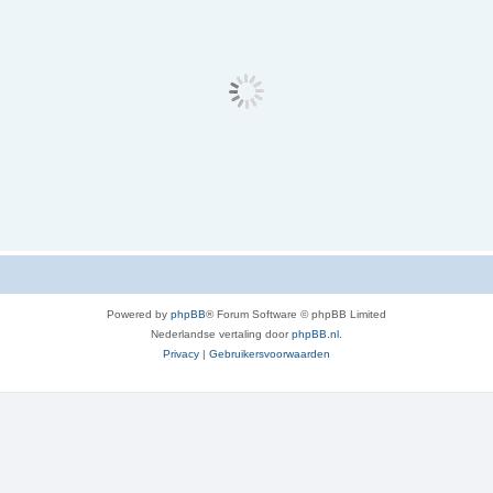
Powered by
phpBB
® Forum Software © phpBB Limited
Nederlandse vertaling door
phpBB.nl
.
Privacy
|
Gebruikersvoorwaarden