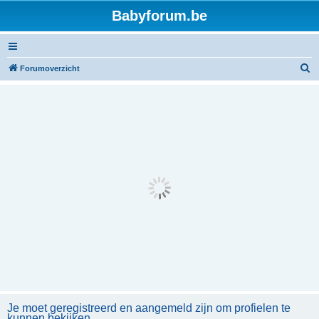
Babyforum.be
Z
Forumoverzicht
o
e
k
Je moet geregistreerd en aangemeld zijn om profielen te
kunnen bekijken.