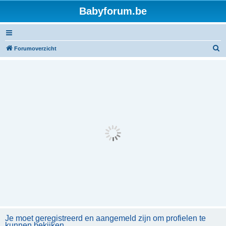
Babyforum.be
Z
Forumoverzicht
o
e
k
Je moet geregistreerd en aangemeld zijn om profielen te
kunnen bekijken.