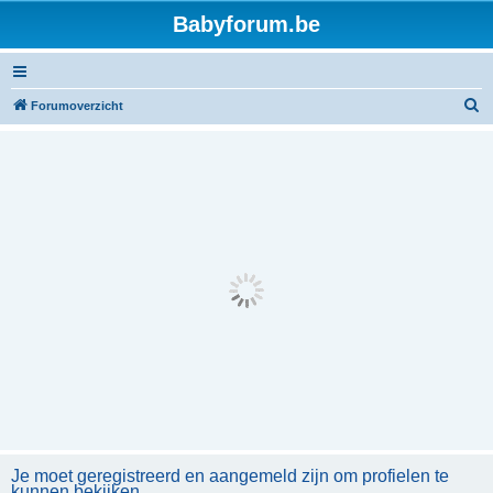
Babyforum.be
Z
Forumoverzicht
o
e
k
Je moet geregistreerd en aangemeld zijn om profielen te
kunnen bekijken.