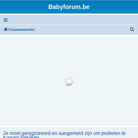
Babyforum.be
Z
Forumoverzicht
o
e
k
Je moet geregistreerd en aangemeld zijn om profielen te
kunnen bekijken.