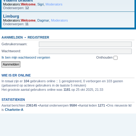
Vlaams Brabant
Moderators:
Welcome
,
Sigri
,
Moderators
Onderwerpen:
12
Limburg
Moderators:
Welcome
,
Dagmar
,
Moderators
Onderwerpen:
11
AANMELDEN
•
REGISTREER
Gebruikersnaam:
Wachtwoord:
Ik ben mijn wachtwoord vergeten
Onthouden
WIE IS ER ONLINE
In totaal zijn er
104
gebruikers online :: 1 geregistreerd, 0 verborgen en 103 gasten
(gebaseerd op actieve gebruikers in de laatste 5 minuten)
Het grootste aantal gebruikers online was
1181
op 25 okt 2025, 21:33
STATISTIEKEN
Aantal berichten
236145
•Aantal onderwerpen
9584
•Aantal leden
1271
•Ons nieuwste lid
is
Charlotte-A