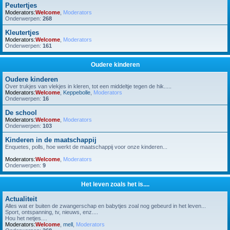
Peutertjes
Moderators:
Welcome
,
Moderators
Onderwerpen:
268
Kleutertjes
Moderators:
Welcome
,
Moderators
Onderwerpen:
161
Oudere kinderen
Oudere kinderen
Over trukjes van vlekjes in kleren, tot een middeltje tegen de hik.....
Moderators:
Welcome
,
Keppebolle
,
Moderators
Onderwerpen:
16
De school
Moderators:
Welcome
,
Moderators
Onderwerpen:
103
Kinderen in de maatschappij
Enquetes, polls, hoe werkt de maatschappij voor onze kinderen...
Moderators:
Welcome
,
Moderators
Onderwerpen:
9
Het leven zoals het is....
Actualiteit
Alles wat er buiten de zwangerschap en babytjes zoal nog gebeurd in het leven...
Sport, ontspanning, tv, nieuws, enz....
Hou het netjes....
Moderators:
Welcome
,
mell
,
Moderators