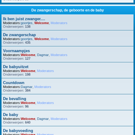
De zwangerschap, de geboorte en de baby
Ik ben juist zwanger....
Moderators:
goortjes
,
Welcome
,
Moderators
Onderwerpen:
138
De zwangerschap
Moderators:
goortjes
,
Welcome
,
Moderators
Onderwerpen:
435
Voornaampjes
Moderators:
Welcome
,
Dagmar
,
Moderators
Onderwerpen:
127
De babyuitzet
Moderators:
Welcome
,
Moderators
Onderwerpen:
198
Countdown
Moderators:
Dagmar
,
Moderators
Onderwerpen:
384
De bevalling
Moderators:
Welcome
,
Moderators
Onderwerpen:
96
De baby
Moderators:
Welcome
,
Dagmar
,
Moderators
Onderwerpen:
640
De babyvoeding
Moderators:
Welcome
,
Moderators