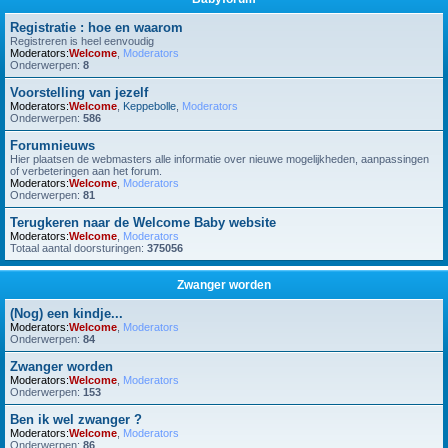
Registratie : hoe en waarom
Registreren is heel eenvoudig
Moderators:
Welcome
,
Moderators
Onderwerpen:
8
Voorstelling van jezelf
Moderators:
Welcome
,
Keppebolle
,
Moderators
Onderwerpen:
586
Forumnieuws
Hier plaatsen de webmasters alle informatie over nieuwe mogelijkheden, aanpassingen
of verbeteringen aan het forum.
Moderators:
Welcome
,
Moderators
Onderwerpen:
81
Terugkeren naar de Welcome Baby website
Moderators:
Welcome
,
Moderators
Totaal aantal doorsturingen:
375056
Zwanger worden
(Nog) een kindje...
Moderators:
Welcome
,
Moderators
Onderwerpen:
84
Zwanger worden
Moderators:
Welcome
,
Moderators
Onderwerpen:
153
Ben ik wel zwanger ?
Moderators:
Welcome
,
Moderators
Onderwerpen:
86