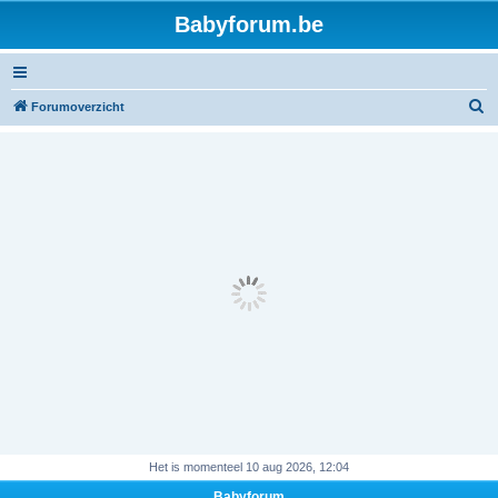
Babyforum.be
Z
Forumoverzicht
o
e
k
Het is momenteel 10 aug 2026, 12:04
Babyforum