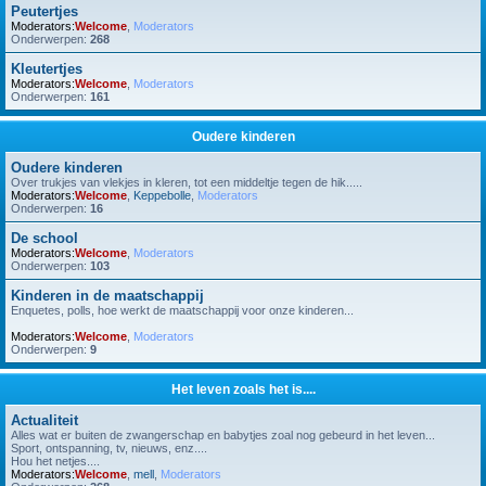
Peutertjes
Moderators:
Welcome
,
Moderators
Onderwerpen:
268
Kleutertjes
Moderators:
Welcome
,
Moderators
Onderwerpen:
161
Oudere kinderen
Oudere kinderen
Over trukjes van vlekjes in kleren, tot een middeltje tegen de hik.....
Moderators:
Welcome
,
Keppebolle
,
Moderators
Onderwerpen:
16
De school
Moderators:
Welcome
,
Moderators
Onderwerpen:
103
Kinderen in de maatschappij
Enquetes, polls, hoe werkt de maatschappij voor onze kinderen...
Moderators:
Welcome
,
Moderators
Onderwerpen:
9
Het leven zoals het is....
Actualiteit
Alles wat er buiten de zwangerschap en babytjes zoal nog gebeurd in het leven...
Sport, ontspanning, tv, nieuws, enz....
Hou het netjes....
Moderators:
Welcome
,
mell
,
Moderators