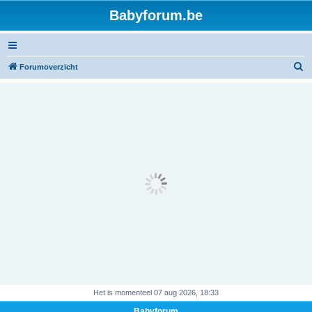
Babyforum.be
Z
Forumoverzicht
o
e
k
Het is momenteel 07 aug 2026, 18:33
Babyforum