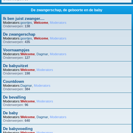
De zwangerschap, de geboorte en de baby
Ik ben juist zwanger....
Moderators:
goortjes
,
Welcome
,
Moderators
Onderwerpen:
138
De zwangerschap
Moderators:
goortjes
,
Welcome
,
Moderators
Onderwerpen:
435
Voornaampjes
Moderators:
Welcome
,
Dagmar
,
Moderators
Onderwerpen:
127
De babyuitzet
Moderators:
Welcome
,
Moderators
Onderwerpen:
198
Countdown
Moderators:
Dagmar
,
Moderators
Onderwerpen:
384
De bevalling
Moderators:
Welcome
,
Moderators
Onderwerpen:
96
De baby
Moderators:
Welcome
,
Dagmar
,
Moderators
Onderwerpen:
640
De babyvoeding
Moderators:
Welcome
,
Moderators