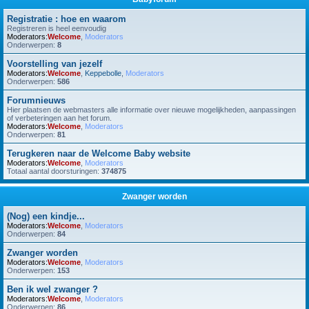
Registratie : hoe en waarom
Registreren is heel eenvoudig
Moderators:
Welcome
,
Moderators
Onderwerpen:
8
Voorstelling van jezelf
Moderators:
Welcome
,
Keppebolle
,
Moderators
Onderwerpen:
586
Forumnieuws
Hier plaatsen de webmasters alle informatie over nieuwe mogelijkheden, aanpassingen
of verbeteringen aan het forum.
Moderators:
Welcome
,
Moderators
Onderwerpen:
81
Terugkeren naar de Welcome Baby website
Moderators:
Welcome
,
Moderators
Totaal aantal doorsturingen:
374875
Zwanger worden
(Nog) een kindje...
Moderators:
Welcome
,
Moderators
Onderwerpen:
84
Zwanger worden
Moderators:
Welcome
,
Moderators
Onderwerpen:
153
Ben ik wel zwanger ?
Moderators:
Welcome
,
Moderators
Onderwerpen:
86