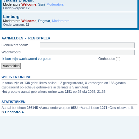
Vlaams Brabant
Moderators:
Welcome
,
Sigri
,
Moderators
Onderwerpen:
12
Limburg
Moderators:
Welcome
,
Dagmar
,
Moderators
Onderwerpen:
11
AANMELDEN
•
REGISTREER
Gebruikersnaam:
Wachtwoord:
Ik ben mijn wachtwoord vergeten
Onthouden
WIE IS ER ONLINE
In totaal zijn er
138
gebruikers online :: 2 geregistreerd, 0 verborgen en 136 gasten
(gebaseerd op actieve gebruikers in de laatste 5 minuten)
Het grootste aantal gebruikers online was
1181
op 25 okt 2025, 21:33
STATISTIEKEN
Aantal berichten
236145
•Aantal onderwerpen
9584
•Aantal leden
1271
•Ons nieuwste lid
is
Charlotte-A