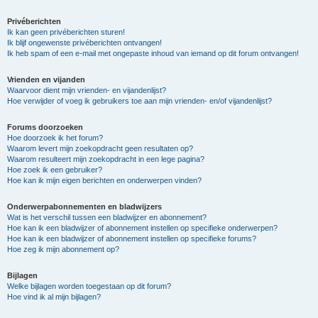
Privéberichten
Ik kan geen privéberichten sturen!
Ik blijf ongewenste privéberichten ontvangen!
Ik heb spam of een e-mail met ongepaste inhoud van iemand op dit forum ontvangen!
Vrienden en vijanden
Waarvoor dient mijn vrienden- en vijandenlijst?
Hoe verwijder of voeg ik gebruikers toe aan mijn vrienden- en/of vijandenlijst?
Forums doorzoeken
Hoe doorzoek ik het forum?
Waarom levert mijn zoekopdracht geen resultaten op?
Waarom resulteert mijn zoekopdracht in een lege pagina?
Hoe zoek ik een gebruiker?
Hoe kan ik mijn eigen berichten en onderwerpen vinden?
Onderwerpabonnementen en bladwijzers
Wat is het verschil tussen een bladwijzer en abonnement?
Hoe kan ik een bladwijzer of abonnement instellen op specifieke onderwerpen?
Hoe kan ik een bladwijzer of abonnement instellen op specifieke forums?
Hoe zeg ik mijn abonnement op?
Bijlagen
Welke bijlagen worden toegestaan op dit forum?
Hoe vind ik al mijn bijlagen?