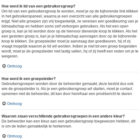
Hoe word ik lid van een gebruikersgroep?
Om lid van een gebruikersgroep te worden, moet je op de bijhorende link klikken
in het gebruikerspaneel, waarna je een overzicht van alle gebruikersgroepen
krijgt. Niet alle groepen zijn vrij toegankelijk, ze vereisen een goedkeuring van je
lidmaatschap en hebben soms zelf verborgen gebruikers. Als het een open
groep is, kan je lid worden door op de hiervoor dienende knop te klikken. Als het
een gesloten groep is, kan je je lidmaatschap aanvragen door op de bijhorende
knop te klikken. De groepsleider moet je aanvraag dan goedkeuren, hij of zij
vraagt mogelijk waarom je lid wil worden. Indien je niet tot een groep toegelaten
wordt, moet je de groepsleider niet lastig vallen, hij of zij heeft een reden om je te
weigeren.
Omhoog
Hoe word ik een groepsleider?
Gebruikersgroepen worden door de beheerder gemaakt, deze beslist dus ook
wie de groepsleider is. Als je een gebruikersgroep wil starten, moet je contact
opnemen met de beheerder, dit kan door hem/haar een privébericht te sturen.
Omhoog
Waarom staan verschillende gebruikersgroepen in een andere kleur?
De beheerder kan een kleur aan een gebruikersgroep toegewezen hebben, dit
is om de leden gemakkelijk te herkennen.
Omhoog