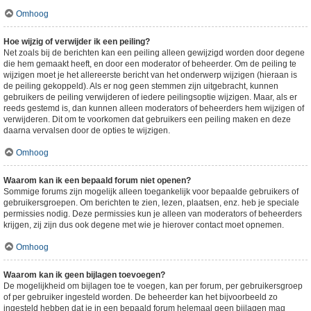
Omhoog
Hoe wijzig of verwijder ik een peiling?
Net zoals bij de berichten kan een peiling alleen gewijzigd worden door degene
die hem gemaakt heeft, en door een moderator of beheerder. Om de peiling te
wijzigen moet je het allereerste bericht van het onderwerp wijzigen (hieraan is
de peiling gekoppeld). Als er nog geen stemmen zijn uitgebracht, kunnen
gebruikers de peiling verwijderen of iedere peilingsoptie wijzigen. Maar, als er
reeds gestemd is, dan kunnen alleen moderators of beheerders hem wijzigen of
verwijderen. Dit om te voorkomen dat gebruikers een peiling maken en deze
daarna vervalsen door de opties te wijzigen.
Omhoog
Waarom kan ik een bepaald forum niet openen?
Sommige forums zijn mogelijk alleen toegankelijk voor bepaalde gebruikers of
gebruikersgroepen. Om berichten te zien, lezen, plaatsen, enz. heb je speciale
permissies nodig. Deze permissies kun je alleen van moderators of beheerders
krijgen, zij zijn dus ook degene met wie je hierover contact moet opnemen.
Omhoog
Waarom kan ik geen bijlagen toevoegen?
De mogelijkheid om bijlagen toe te voegen, kan per forum, per gebruikersgroep
of per gebruiker ingesteld worden. De beheerder kan het bijvoorbeeld zo
ingesteld hebben dat je in een bepaald forum helemaal geen bijlagen mag