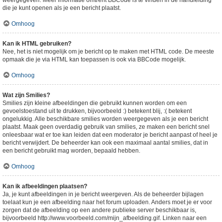
weergegeven. Meer informatie omtrent BBCode is te vinden in de handleiding
die je kunt openen als je een bericht plaatst.
Omhoog
Kan ik HTML gebruiken?
Nee, het is niet mogelijk om je bericht op te maken met HTML code. De meeste
opmaak die je via HTML kan toepassen is ook via BBCode mogelijk.
Omhoog
Wat zijn Smilies?
Smilies zijn kleine afbeeldingen die gebruikt kunnen worden om een
gevoelstoestand uit te drukken, bijvoorbeeld :) betekent blij, :( betekent
ongelukkig. Alle beschikbare smilies worden weergegeven als je een bericht
plaatst. Maak geen overdadig gebruik van smilies, ze maken een bericht snel
onleesbaar wat er toe kan leiden dat een moderator je bericht aanpast of heel je
bericht verwijdert. De beheerder kan ook een maximaal aantal smilies, dat in
een bericht gebruikt mag worden, bepaald hebben.
Omhoog
Kan ik afbeeldingen plaatsen?
Ja, je kunt afbeeldingen in je bericht weergeven. Als de beheerder bijlagen
toelaat kun je een afbeelding naar het forum uploaden. Anders moet je er voor
zorgen dat de afbeelding op een andere publieke server beschikbaar is,
bijvoorbeeld http://www.voorbeeld.com/mijn_afbeelding.gif. Linken naar een