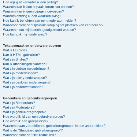
Hoe wijzig of verwijder ik een peiling?
Waarom kan ik een bepaald forum niet openen?
Waarom kan ik geen bijlagen toevoegen?
Waarom ontving ik een waarschuwing?
Hoe kan ik berichten aan een moderator melden?
Waarvoor dient de "Opslaan"-knop bij het plaatsen van een bericht?
Waarom moet mijn bericht goedgekeurd worden?
Hoe bump ik mijn onderwerp?
Tekstopmaak en onderwerp soorten
Wat is BBCode?
Kan ik HTML gebruiken?
Wat zijn Smilies?
Kan ik afbeeldingen plaatsen?
Wat zijn globale mededelingen?
Wat zijn mededelingen?
Wat zijn sticky onderwerpen?
Wat zijn gesloten onderwerpen?
Wat zijn onderwerpiconen?
Gebruikers en gebruikersgroepen
Wat zijn Beheerders?
Wat zijn Moderators?
Wat zijn gebruikersgroepen?
Hoe word ik lid van een gebruikersgroep?
Hoe word ik een groepsleider?
Waarom staan verschillende gebruikersgroepen in een andere kleur?
Wat is de "Standaard gebruikersgroep"?
Waarvoor dient de "Het Team"-link?