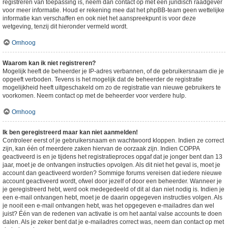
registreren van toepassing is, neem dan contact op met een juridisch raadgever
voor meer informatie. Houd er rekening mee dat het phpBB-team geen wettelijke
informatie kan verschaffen en ook niet het aanspreekpunt is voor deze
wetgeving, tenzij dit hieronder vermeld wordt.
Omhoog
Waarom kan ik niet registreren?
Mogelijk heeft de beheerder je IP-adres verbannen, of de gebruikersnaam die je
opgeeft verboden. Tevens is het mogelijk dat de beheerder de registratie
mogelijkheid heeft uitgeschakeld om zo de registratie van nieuwe gebruikers te
voorkomen. Neem contact op met de beheerder voor verdere hulp.
Omhoog
Ik ben geregistreerd maar kan niet aanmelden!
Controleer eerst of je gebruikersnaam en wachtwoord kloppen. Indien ze correct
zijn, kan één of meerdere zaken hiervan de oorzaak zijn. Indien COPPA
geactiveerd is en je tijdens het registratieproces opgaf dat je jonger bent dan 13
jaar, moet je de ontvangen instructies opvolgen. Als dit niet het geval is, moet je
account dan geactiveerd worden? Sommige forums vereisen dat iedere nieuwe
account geactiveerd wordt, ofwel door jezelf of door een beheerder. Wanneer je
je geregistreerd hebt, werd ook medegedeeld of dit al dan niet nodig is. Indien je
een e-mail ontvangen hebt, moet je de daarin opgegeven instructies volgen. Als
je nooit een e-mail ontvangen hebt, was het opgegeven e-mailadres dan wel
juist? Één van de redenen van activatie is om het aantal valse accounts te doen
dalen. Als je zeker bent dat je e-mailadres correct was, neem dan contact op met