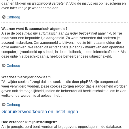
gaan en klikken op
wachtwoord vergeten?
. Volg de instructies op het scherm en
even later kan je je weer aanmelden.
Omhoog
Waarom word ik automatisch afgemeld?
Als je de optie
meld mij automatisch aan bij ieder bezoek
niet aanvinkt, blijf je
maar voor een bepaalde tijd aangemeld. Zo wordt vermeden dat anderen je
account misbruiken. Om aangemeld te blijven, moet je bij het aanmelden die
optie aanvinken. We raden dit echter af als je gebruik maakt van een openbare
computer, bijvoorbeeld op school, in de bibliotheek, in een internetcafé, enz. Als
deze optie niet beschikbaar is, heeft de beheerder deze uitgeschakeld.
Omhoog
Wat doet "verwijder cookies"?
"Verwijder cookies" zorgt dat alle cookies die door phpBB3 zijn aangemaakt,
weer verwijderd worden. Deze cookies zorgen ervoor dat je aangemeld wordt en
geven ook de mogelijkheid, indien de beheerder dit heeft inschakeld, om te zien
welke onderwerpen je al gelezen hebt.
Omhoog
Gebruikersvoorkeuren en instellingen
Hoe verander ik mijn instellingen?
Als je geregistreerd bent, worden al je gegevens opgeslagen in de database.