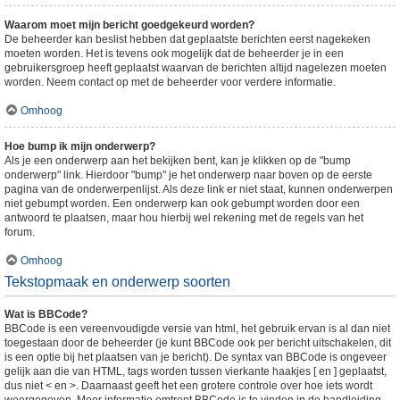
Waarom moet mijn bericht goedgekeurd worden?
De beheerder kan beslist hebben dat geplaatste berichten eerst nagekeken
moeten worden. Het is tevens ook mogelijk dat de beheerder je in een
gebruikersgroep heeft geplaatst waarvan de berichten altijd nagelezen moeten
worden. Neem contact op met de beheerder voor verdere informatie.
Omhoog
Hoe bump ik mijn onderwerp?
Als je een onderwerp aan het bekijken bent, kan je klikken op de "bump
onderwerp" link. Hierdoor "bump" je het onderwerp naar boven op de eerste
pagina van de onderwerpenlijst. Als deze link er niet staat, kunnen onderwerpen
niet gebumpt worden. Een onderwerp kan ook gebumpt worden door een
antwoord te plaatsen, maar hou hierbij wel rekening met de regels van het
forum.
Omhoog
Tekstopmaak en onderwerp soorten
Wat is BBCode?
BBCode is een vereenvoudigde versie van html, het gebruik ervan is al dan niet
toegestaan door de beheerder (je kunt BBCode ook per bericht uitschakelen, dit
is een optie bij het plaatsen van je bericht). De syntax van BBCode is ongeveer
gelijk aan die van HTML, tags worden tussen vierkante haakjes [ en ] geplaatst,
dus niet < en >. Daarnaast geeft het een grotere controle over hoe iets wordt