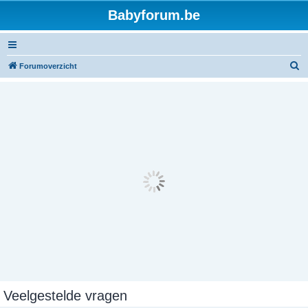
Babyforum.be
Z
Forumoverzicht
o
e
k
Veelgestelde vragen