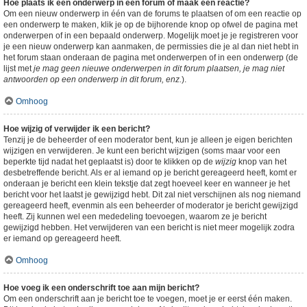
Hoe plaats ik een onderwerp in een forum of maak een reactie?
Om een nieuw onderwerp in één van de forums te plaatsen of om een reactie op
een onderwerp te maken, klik je op de bijhorende knop op ofwel de pagina met
onderwerpen of in een bepaald onderwerp. Mogelijk moet je je registreren voor
je een nieuw onderwerp kan aanmaken, de permissies die je al dan niet hebt in
het forum staan onderaan de pagina met onderwerpen of in een onderwerp (de
lijst met
je mag geen nieuwe onderwerpen in dit forum plaatsen, je mag niet
antwoorden op een onderwerp in dit forum, enz.
).
Omhoog
Hoe wijzig of verwijder ik een bericht?
Tenzij je de beheerder of een moderator bent, kun je alleen je eigen berichten
wijzigen en verwijderen. Je kunt een bericht wijzigen (soms maar voor een
beperkte tijd nadat het geplaatst is) door te klikken op de
wijzig
knop van het
desbetreffende bericht. Als er al iemand op je bericht gereageerd heeft, komt er
onderaan je bericht een klein tekstje dat zegt hoeveel keer en wanneer je het
bericht voor het laatst je gewijzigd hebt. Dit zal niet verschijnen als nog niemand
gereageerd heeft, evenmin als een beheerder of moderator je bericht gewijzigd
heeft. Zij kunnen wel een mededeling toevoegen, waarom ze je bericht
gewijzigd hebben. Het verwijderen van een bericht is niet meer mogelijk zodra
er iemand op gereageerd heeft.
Omhoog
Hoe voeg ik een onderschrift toe aan mijn bericht?
Om een onderschrift aan je bericht toe te voegen, moet je er eerst één maken.