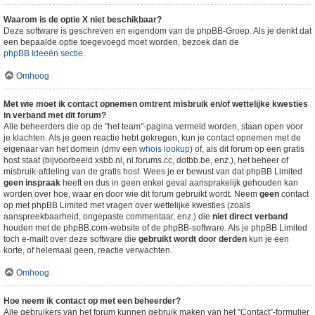
Waarom is de optie X niet beschikbaar?
Deze software is geschreven en eigendom van de phpBB-Groep. Als je denkt dat
een bepaalde optie toegevoegd moet worden, bezoek dan de
phpBB Ideeën sectie
.
Omhoog
Met wie moet ik contact opnemen omtrent misbruik en/of wettelijke kwesties
in verband met dit forum?
Alle beheerders die op de "het team"-pagina vermeld worden, staan open voor
je klachten. Als je geen reactie hebt gekregen, kun je contact opnemen met de
eigenaar van het domein (dmv een
whois lookup
) of, als dit forum op een gratis
host staat (bijvoorbeeld xsbb.nl, nl.forums.cc, dotbb.be, enz.), het beheer of
misbruik-afdeling van de gratis host. Wees je er bewust van dat phpBB Limited
geen inspraak
heeft en dus in geen enkel geval aansprakelijk gehouden kan
worden over hoe, waar en door wie dit forum gebruikt wordt. Neem
geen
contact
op met phpBB Limited met vragen over wettelijke kwesties (zoals
aanspreekbaarheid, ongepaste commentaar, enz.) die
niet direct verband
houden met de phpBB.com-website of de phpBB-software. Als je phpBB Limited
toch e-mailt over deze software die
gebruikt wordt door derden
kun je een
korte, of helemaal geen, reactie verwachten.
Omhoog
Hoe neem ik contact op met een beheerder?
Alle gebruikers van het forum kunnen gebruik maken van het “Contact”-formulier