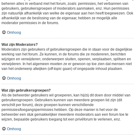
beheren alles in verband met het forum, zoals: permissies, het verbannen van
gebruikers, gebruikersgroepen of moderators aanmaken, enz. Hun permissies
zijn natuurlijk afhankelijk van welke de eigenaar aan hen heeft toegewezen. Ook
afhankelijk van de beslissing van de eigenaar, hebben ze mogelijk alle
moderator permissies in de forums.
Omhoog
Wat zijn Moderators?
Moderators zijn gebruikers of gebruikersgroepen die in staan voor de dagelijkse
werking van het forum. Ze kunnen, in de forums die ze modereren, berichten
wijzigen en verwijderen; onderwerpen sluiten, openen, verplaatsen, splitsen en
verwijderen. In het algemeen moeten ze er gewoon op toe zien dat mensen niet
van het onderwerp afwijken (
off-topic
gaan) of ongepaste inhoud plaatsen.
Omhoog
Wat zijn gebruikersgroepen?
Als de beheerder gebruikers wil groeperen, kan hij/zij dit doen door middel van
gebruikersgroepen. Gebruikers kunnen van meerdere groepen lid zijn (dit
verschilt per forum), deze groepen kunnen verschillende
permissies/toegangspermissies hebben. Op deze manier is het voor de
beheerder een stuk gemakkelijker meerdere moderators aan een forum toe te
wijzen, bepaalde gebruikers toegang tot een privéforum te verlenen, enz.
Omhoog