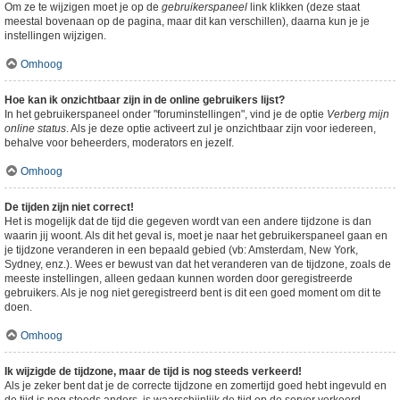
Om ze te wijzigen moet je op de
gebruikerspaneel
link klikken (deze staat
meestal bovenaan op de pagina, maar dit kan verschillen), daarna kun je je
instellingen wijzigen.
Omhoog
Hoe kan ik onzichtbaar zijn in de online gebruikers lijst?
In het gebruikerspaneel onder "foruminstellingen", vind je de optie
Verberg mijn
online status
. Als je deze optie activeert zul je onzichtbaar zijn voor iedereen,
behalve voor beheerders, moderators en jezelf.
Omhoog
De tijden zijn niet correct!
Het is mogelijk dat de tijd die gegeven wordt van een andere tijdzone is dan
waarin jij woont. Als dit het geval is, moet je naar het gebruikerspaneel gaan en
je tijdzone veranderen in een bepaald gebied (vb: Amsterdam, New York,
Sydney, enz.). Wees er bewust van dat het veranderen van de tijdzone, zoals de
meeste instellingen, alleen gedaan kunnen worden door geregistreerde
gebruikers. Als je nog niet geregistreerd bent is dit een goed moment om dit te
doen.
Omhoog
Ik wijzigde de tijdzone, maar de tijd is nog steeds verkeerd!
Als je zeker bent dat je de correcte tijdzone en zomertijd goed hebt ingevuld en