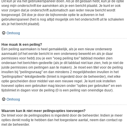
Dit kun je via het gebruikerspaneel doen. Als je dit gedaan hebt, kun je de optie
voeg mijn onderschrift toe
aanvinken als je een bericht plaatst. Je kunt er ook
voor zorgen dat je onderschrift automatisch aan ieder nieuw bericht wordt
toegevoegd. Dit doe je door de bijhorende optie te activeren in het
gebruikerspaneel (het is nog altijd mogelijk om het onderschrift uit te schakelen
als je het bericht plaatst).
Omhoog
Hoe maak ik een peiling?
Een peiling aanmaken is heel gemakkelijk, als je een nieuw onderwerp
aanmaakt (of het eerste bericht in een onderwerp bewerkt en als je daar
permissies voor hebt) zou je een "voeg peiling toe" tabblad moeten zien
onderaan het berichten-gedeelte (als je dit tabblad niet kan zien, heb je niet de
juiste permissies om peilingen aan te maken). Je moet een titel voor de peiling
invullen bij "peilingsvraag" en dan minstens 2 mogelijkheden invullen in het
"peilingopties"-tekstgedeelte (limiet is ingesteld door de beheerder), met elke
optie gescheiden door middel van een nieuwe regel. Je kunt ook instellen
hoeveel opties een gebruiker mag kiezen onder "opties per gebruiker" en een
tijdslimiet in dagen voor de peiling (0 is een peiling van oneindige duur).
Omhoog
Waarom kan ik niet meer peilingsopties toevoegen?
De limiet voor de peilingsopties is ingesteld door de beheerder. Indien je meer
opties denkt nodig te hebben dan het toegestane aantal, neem dan contact op
met de beheerder.