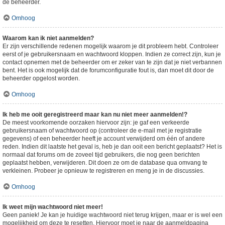
de beheerder.
Omhoog
Waarom kan ik niet aanmelden?
Er zijn verschillende redenen mogelijk waarom je dit probleem hebt. Controleer
eerst of je gebruikersnaam en wachtwoord kloppen. Indien ze correct zijn, kun je
contact opnemen met de beheerder om er zeker van te zijn dat je niet verbannen
bent. Het is ook mogelijk dat de forumconfiguratie fout is, dan moet dit door de
beheerder opgelost worden.
Omhoog
Ik heb me ooit geregistreerd maar kan nu niet meer aanmelden!?
De meest voorkomende oorzaken hiervoor zijn: je gaf een verkeerde
gebruikersnaam of wachtwoord op (controleer de e-mail met je registratie
gegevens) of een beheerder heeft je account verwijderd om één of andere
reden. Indien dit laatste het geval is, heb je dan ooit een bericht geplaatst? Het is
normaal dat forums om de zoveel tijd gebruikers, die nog geen berichten
geplaatst hebben, verwijderen. Dit doen ze om de database qua omvang te
verkleinen. Probeer je opnieuw te registreren en meng je in de discussies.
Omhoog
Ik weet mijn wachtwoord niet meer!
Geen paniek! Je kan je huidige wachtwoord niet terug krijgen, maar er is wel een
mogelijkheid om deze te resetten. Hiervoor moet je naar de aanmeldpagina