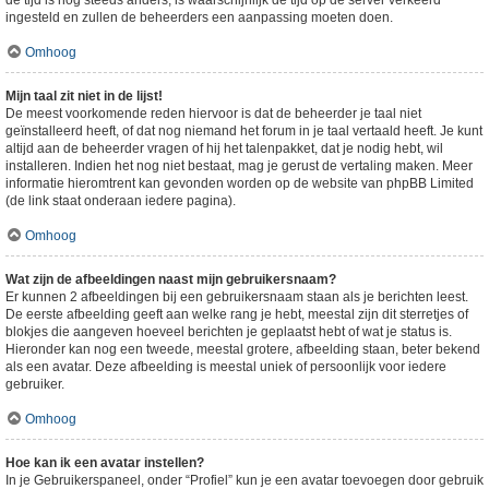
de tijd is nog steeds anders, is waarschijnlijk de tijd op de server verkeerd
ingesteld en zullen de beheerders een aanpassing moeten doen.
Omhoog
Mijn taal zit niet in de lijst!
De meest voorkomende reden hiervoor is dat de beheerder je taal niet
geïnstalleerd heeft, of dat nog niemand het forum in je taal vertaald heeft. Je kunt
altijd aan de beheerder vragen of hij het talenpakket, dat je nodig hebt, wil
installeren. Indien het nog niet bestaat, mag je gerust de vertaling maken. Meer
informatie hieromtrent kan gevonden worden op de website van phpBB Limited
(de link staat onderaan iedere pagina).
Omhoog
Wat zijn de afbeeldingen naast mijn gebruikersnaam?
Er kunnen 2 afbeeldingen bij een gebruikersnaam staan als je berichten leest.
De eerste afbeelding geeft aan welke rang je hebt, meestal zijn dit sterretjes of
blokjes die aangeven hoeveel berichten je geplaatst hebt of wat je status is.
Hieronder kan nog een tweede, meestal grotere, afbeelding staan, beter bekend
als een avatar. Deze afbeelding is meestal uniek of persoonlijk voor iedere
gebruiker.
Omhoog
Hoe kan ik een avatar instellen?
In je Gebruikerspaneel, onder “Profiel” kun je een avatar toevoegen door gebruik