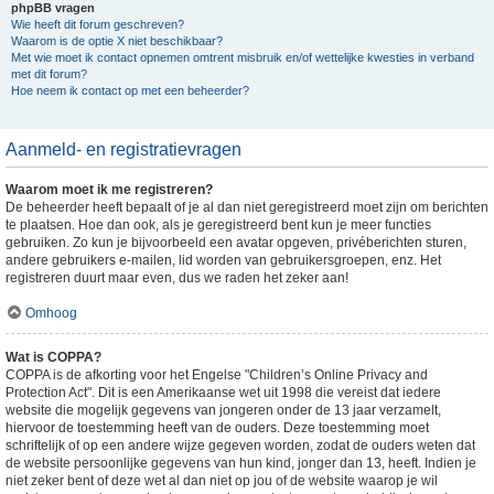
phpBB vragen
Wie heeft dit forum geschreven?
Waarom is de optie X niet beschikbaar?
Met wie moet ik contact opnemen omtrent misbruik en/of wettelijke kwesties in verband
met dit forum?
Hoe neem ik contact op met een beheerder?
Aanmeld- en registratievragen
Waarom moet ik me registreren?
De beheerder heeft bepaalt of je al dan niet geregistreerd moet zijn om berichten
te plaatsen. Hoe dan ook, als je geregistreerd bent kun je meer functies
gebruiken. Zo kun je bijvoorbeeld een avatar opgeven, privéberichten sturen,
andere gebruikers e-mailen, lid worden van gebruikersgroepen, enz. Het
registreren duurt maar even, dus we raden het zeker aan!
Omhoog
Wat is COPPA?
COPPA is de afkorting voor het Engelse "Children’s Online Privacy and
Protection Act". Dit is een Amerikaanse wet uit 1998 die vereist dat iedere
website die mogelijk gegevens van jongeren onder de 13 jaar verzamelt,
hiervoor de toestemming heeft van de ouders. Deze toestemming moet
schriftelijk of op een andere wijze gegeven worden, zodat de ouders weten dat
de website persoonlijke gegevens van hun kind, jonger dan 13, heeft. Indien je
niet zeker bent of deze wet al dan niet op jou of de website waarop je wil