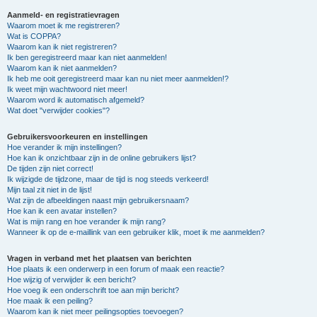
Aanmeld- en registratievragen
Waarom moet ik me registreren?
Wat is COPPA?
Waarom kan ik niet registreren?
Ik ben geregistreerd maar kan niet aanmelden!
Waarom kan ik niet aanmelden?
Ik heb me ooit geregistreerd maar kan nu niet meer aanmelden!?
Ik weet mijn wachtwoord niet meer!
Waarom word ik automatisch afgemeld?
Wat doet "verwijder cookies"?
Gebruikersvoorkeuren en instellingen
Hoe verander ik mijn instellingen?
Hoe kan ik onzichtbaar zijn in de online gebruikers lijst?
De tijden zijn niet correct!
Ik wijzigde de tijdzone, maar de tijd is nog steeds verkeerd!
Mijn taal zit niet in de lijst!
Wat zijn de afbeeldingen naast mijn gebruikersnaam?
Hoe kan ik een avatar instellen?
Wat is mijn rang en hoe verander ik mijn rang?
Wanneer ik op de e-maillink van een gebruiker klik, moet ik me aanmelden?
Vragen in verband met het plaatsen van berichten
Hoe plaats ik een onderwerp in een forum of maak een reactie?
Hoe wijzig of verwijder ik een bericht?
Hoe voeg ik een onderschrift toe aan mijn bericht?
Hoe maak ik een peiling?
Waarom kan ik niet meer peilingsopties toevoegen?