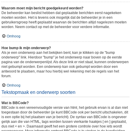
Waarom moet mijn bericht goedgekeurd worden?
De beheerder kan beslist hebben dat geplaatste berichten eerst nagekeken
moeten worden. Het is tevens ook mogelijk dat de beheerder je in een
gebruikersgroep heeft geplaatst waarvan de berichten altijd nagelezen moeten
worden. Neem contact op met de beheerder voor verdere informatie.
Omhoog
Hoe bump ik mijn onderwerp?
Als je een onderwerp aan het bekijken bent, kan je klikken op de "bump
onderwerp" link. Hierdoor "bump" je het onderwerp naar boven op de eerste
pagina van de onderwerpenlijst. Als deze link er niet staat, kunnen onderwerpen
niet gebumpt worden. Een onderwerp kan ook gebumpt worden door een
antwoord te plaatsen, maar hou hierbij wel rekening met de regels van het
forum.
Omhoog
Tekstopmaak en onderwerp soorten
Wat is BBCode?
BBCode is een vereenvoudigde versie van html, het gebruik ervan is al dan niet
toegestaan door de beheerder (je kunt BBCode ook per bericht uitschakelen, dit
is een optie bij het plaatsen van je bericht). De syntax van BBCode is ongeveer
gelijk aan die van HTML, tags worden tussen vierkante haakjes [ en ] geplaatst,
dus niet < en >. Daarnaast geeft het een grotere controle over hoe iets wordt