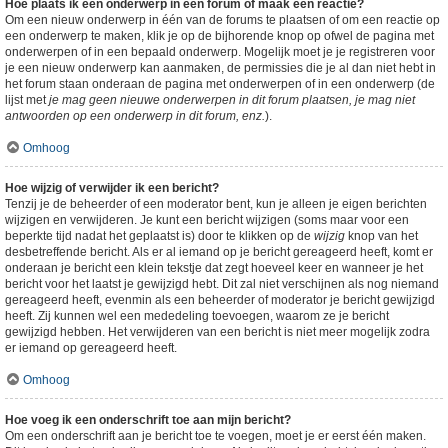
Hoe plaats ik een onderwerp in een forum of maak een reactie?
Om een nieuw onderwerp in één van de forums te plaatsen of om een reactie op
een onderwerp te maken, klik je op de bijhorende knop op ofwel de pagina met
onderwerpen of in een bepaald onderwerp. Mogelijk moet je je registreren voor
je een nieuw onderwerp kan aanmaken, de permissies die je al dan niet hebt in
het forum staan onderaan de pagina met onderwerpen of in een onderwerp (de
lijst met
je mag geen nieuwe onderwerpen in dit forum plaatsen, je mag niet
antwoorden op een onderwerp in dit forum, enz.
).
Omhoog
Hoe wijzig of verwijder ik een bericht?
Tenzij je de beheerder of een moderator bent, kun je alleen je eigen berichten
wijzigen en verwijderen. Je kunt een bericht wijzigen (soms maar voor een
beperkte tijd nadat het geplaatst is) door te klikken op de
wijzig
knop van het
desbetreffende bericht. Als er al iemand op je bericht gereageerd heeft, komt er
onderaan je bericht een klein tekstje dat zegt hoeveel keer en wanneer je het
bericht voor het laatst je gewijzigd hebt. Dit zal niet verschijnen als nog niemand
gereageerd heeft, evenmin als een beheerder of moderator je bericht gewijzigd
heeft. Zij kunnen wel een mededeling toevoegen, waarom ze je bericht
gewijzigd hebben. Het verwijderen van een bericht is niet meer mogelijk zodra
er iemand op gereageerd heeft.
Omhoog
Hoe voeg ik een onderschrift toe aan mijn bericht?
Om een onderschrift aan je bericht toe te voegen, moet je er eerst één maken.