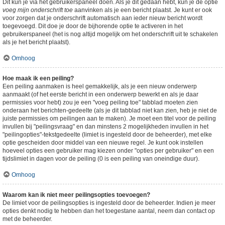
Dit kun je via het gebruikerspaneel doen. Als je dit gedaan hebt, kun je de optie
voeg mijn onderschrift toe
aanvinken als je een bericht plaatst. Je kunt er ook
voor zorgen dat je onderschrift automatisch aan ieder nieuw bericht wordt
toegevoegd. Dit doe je door de bijhorende optie te activeren in het
gebruikerspaneel (het is nog altijd mogelijk om het onderschrift uit te schakelen
als je het bericht plaatst).
Omhoog
Hoe maak ik een peiling?
Een peiling aanmaken is heel gemakkelijk, als je een nieuw onderwerp
aanmaakt (of het eerste bericht in een onderwerp bewerkt en als je daar
permissies voor hebt) zou je een "voeg peiling toe" tabblad moeten zien
onderaan het berichten-gedeelte (als je dit tabblad niet kan zien, heb je niet de
juiste permissies om peilingen aan te maken). Je moet een titel voor de peiling
invullen bij "peilingsvraag" en dan minstens 2 mogelijkheden invullen in het
"peilingopties"-tekstgedeelte (limiet is ingesteld door de beheerder), met elke
optie gescheiden door middel van een nieuwe regel. Je kunt ook instellen
hoeveel opties een gebruiker mag kiezen onder "opties per gebruiker" en een
tijdslimiet in dagen voor de peiling (0 is een peiling van oneindige duur).
Omhoog
Waarom kan ik niet meer peilingsopties toevoegen?
De limiet voor de peilingsopties is ingesteld door de beheerder. Indien je meer
opties denkt nodig te hebben dan het toegestane aantal, neem dan contact op
met de beheerder.