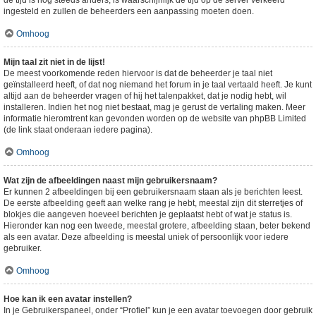
de tijd is nog steeds anders, is waarschijnlijk de tijd op de server verkeerd
ingesteld en zullen de beheerders een aanpassing moeten doen.
Omhoog
Mijn taal zit niet in de lijst!
De meest voorkomende reden hiervoor is dat de beheerder je taal niet
geïnstalleerd heeft, of dat nog niemand het forum in je taal vertaald heeft. Je kunt
altijd aan de beheerder vragen of hij het talenpakket, dat je nodig hebt, wil
installeren. Indien het nog niet bestaat, mag je gerust de vertaling maken. Meer
informatie hieromtrent kan gevonden worden op de website van phpBB Limited
(de link staat onderaan iedere pagina).
Omhoog
Wat zijn de afbeeldingen naast mijn gebruikersnaam?
Er kunnen 2 afbeeldingen bij een gebruikersnaam staan als je berichten leest.
De eerste afbeelding geeft aan welke rang je hebt, meestal zijn dit sterretjes of
blokjes die aangeven hoeveel berichten je geplaatst hebt of wat je status is.
Hieronder kan nog een tweede, meestal grotere, afbeelding staan, beter bekend
als een avatar. Deze afbeelding is meestal uniek of persoonlijk voor iedere
gebruiker.
Omhoog
Hoe kan ik een avatar instellen?
In je Gebruikerspaneel, onder “Profiel” kun je een avatar toevoegen door gebruik