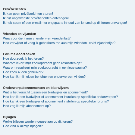
Privéberichten
Ik kan geen privéberichten sturen!
Ik blijf ongewenste privéberichten ontvangen!
Ik heb spam of een e-mail met ongepaste inhoud van iemand op dit forum ontvangen!
Vrienden en vijanden
Waarvoor dient mijn vrienden- en vijandenlijst?
Hoe verwijder of voeg ik gebruikers toe aan mijn vrienden- en/of vijandenlijst?
Forums doorzoeken
Hoe doorzoek ik het forum?
Waarom levert mijn zoekopdracht geen resultaten op?
Waarom resulteert mijn zoekopdracht in een lege pagina?
Hoe zoek ik een gebruiker?
Hoe kan ik mijn eigen berichten en onderwerpen vinden?
Onderwerpabonnementen en bladwijzers
Wat is het verschil tussen een bladwijzer en abonnement?
Hoe kan ik een bladwijzer of abonnement instellen op specifieke onderwerpen?
Hoe kan ik een bladwijzer of abonnement instellen op specifieke forums?
Hoe zeg ik mijn abonnement op?
Bijlagen
Welke bijlagen worden toegestaan op dit forum?
Hoe vind ik al mijn bijlagen?