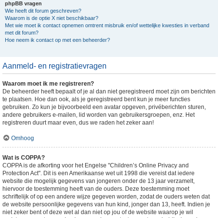
phpBB vragen
Wie heeft dit forum geschreven?
Waarom is de optie X niet beschikbaar?
Met wie moet ik contact opnemen omtrent misbruik en/of wettelijke kwesties in verband
met dit forum?
Hoe neem ik contact op met een beheerder?
Aanmeld- en registratievragen
Waarom moet ik me registreren?
De beheerder heeft bepaalt of je al dan niet geregistreerd moet zijn om berichten
te plaatsen. Hoe dan ook, als je geregistreerd bent kun je meer functies
gebruiken. Zo kun je bijvoorbeeld een avatar opgeven, privéberichten sturen,
andere gebruikers e-mailen, lid worden van gebruikersgroepen, enz. Het
registreren duurt maar even, dus we raden het zeker aan!
Omhoog
Wat is COPPA?
COPPA is de afkorting voor het Engelse "Children’s Online Privacy and
Protection Act". Dit is een Amerikaanse wet uit 1998 die vereist dat iedere
website die mogelijk gegevens van jongeren onder de 13 jaar verzamelt,
hiervoor de toestemming heeft van de ouders. Deze toestemming moet
schriftelijk of op een andere wijze gegeven worden, zodat de ouders weten dat
de website persoonlijke gegevens van hun kind, jonger dan 13, heeft. Indien je
niet zeker bent of deze wet al dan niet op jou of de website waarop je wil