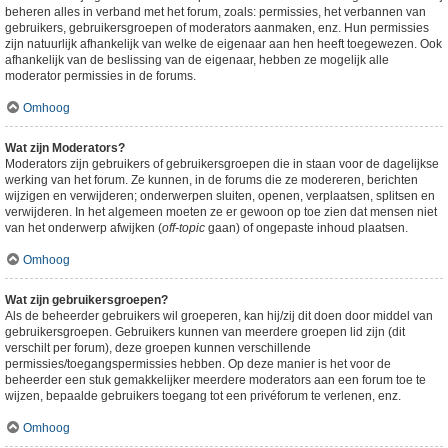
beheren alles in verband met het forum, zoals: permissies, het verbannen van
gebruikers, gebruikersgroepen of moderators aanmaken, enz. Hun permissies
zijn natuurlijk afhankelijk van welke de eigenaar aan hen heeft toegewezen. Ook
afhankelijk van de beslissing van de eigenaar, hebben ze mogelijk alle
moderator permissies in de forums.
Omhoog
Wat zijn Moderators?
Moderators zijn gebruikers of gebruikersgroepen die in staan voor de dagelijkse
werking van het forum. Ze kunnen, in de forums die ze modereren, berichten
wijzigen en verwijderen; onderwerpen sluiten, openen, verplaatsen, splitsen en
verwijderen. In het algemeen moeten ze er gewoon op toe zien dat mensen niet
van het onderwerp afwijken (
off-topic
gaan) of ongepaste inhoud plaatsen.
Omhoog
Wat zijn gebruikersgroepen?
Als de beheerder gebruikers wil groeperen, kan hij/zij dit doen door middel van
gebruikersgroepen. Gebruikers kunnen van meerdere groepen lid zijn (dit
verschilt per forum), deze groepen kunnen verschillende
permissies/toegangspermissies hebben. Op deze manier is het voor de
beheerder een stuk gemakkelijker meerdere moderators aan een forum toe te
wijzen, bepaalde gebruikers toegang tot een privéforum te verlenen, enz.
Omhoog