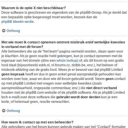
Waarom is de optie X niet beschikbaar?
Deze software is geschreven en eigendom van de phpBB-Groep. Als je denkt dat
een bepaalde optie toegevoegd moet worden, bezoek dan de
phpBB Ideeën sectie
.
Omhoog
Met wie moet ik contact opnemen omtrent misbruik en/of wettelijke kwesties
in verband met dit forum?
Alle beheerders die op de "het team"-pagina vermeld worden, staan open voor
je klachten. Als je geen reactie hebt gekregen, kun je contact opnemen met de
eigenaar van het domein (dmv een
whois lookup
) of, als dit forum op een gratis
host staat (bijvoorbeeld xsbb.nl, nl.forums.cc, dotbb.be, enz.), het beheer of
misbruik-afdeling van de gratis host. Wees je er bewust van dat phpBB Limited
geen inspraak
heeft en dus in geen enkel geval aansprakelijk gehouden kan
worden over hoe, waar en door wie dit forum gebruikt wordt. Neem
geen
contact
op met phpBB Limited met vragen over wettelijke kwesties (zoals
aanspreekbaarheid, ongepaste commentaar, enz.) die
niet direct verband
houden met de phpBB.com-website of de phpBB-software. Als je phpBB Limited
toch e-mailt over deze software die
gebruikt wordt door derden
kun je een
korte, of helemaal geen, reactie verwachten.
Omhoog
Hoe neem ik contact op met een beheerder?
Alle gebruikers van het forum kunnen gebruik maken van het “Contact”-formulier