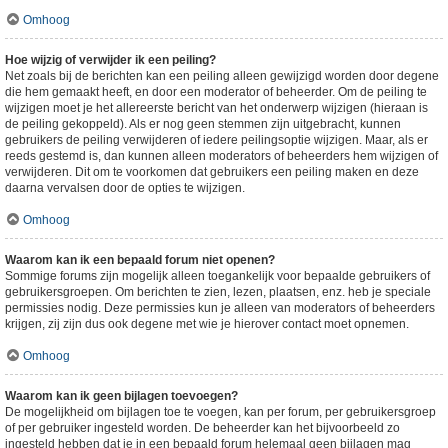
Omhoog
Hoe wijzig of verwijder ik een peiling?
Net zoals bij de berichten kan een peiling alleen gewijzigd worden door degene
die hem gemaakt heeft, en door een moderator of beheerder. Om de peiling te
wijzigen moet je het allereerste bericht van het onderwerp wijzigen (hieraan is
de peiling gekoppeld). Als er nog geen stemmen zijn uitgebracht, kunnen
gebruikers de peiling verwijderen of iedere peilingsoptie wijzigen. Maar, als er
reeds gestemd is, dan kunnen alleen moderators of beheerders hem wijzigen of
verwijderen. Dit om te voorkomen dat gebruikers een peiling maken en deze
daarna vervalsen door de opties te wijzigen.
Omhoog
Waarom kan ik een bepaald forum niet openen?
Sommige forums zijn mogelijk alleen toegankelijk voor bepaalde gebruikers of
gebruikersgroepen. Om berichten te zien, lezen, plaatsen, enz. heb je speciale
permissies nodig. Deze permissies kun je alleen van moderators of beheerders
krijgen, zij zijn dus ook degene met wie je hierover contact moet opnemen.
Omhoog
Waarom kan ik geen bijlagen toevoegen?
De mogelijkheid om bijlagen toe te voegen, kan per forum, per gebruikersgroep
of per gebruiker ingesteld worden. De beheerder kan het bijvoorbeeld zo
ingesteld hebben dat je in een bepaald forum helemaal geen bijlagen mag