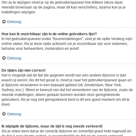
Om ze te wijzigen moet je op de
gebruikerspaneel
link klikken (deze staat
meestal bovenaan op de pagina, maar dit kan verschillen), daarna kun je je
instellingen wijzigen.
Omhoog
Hoe kan ik onzichtbaar zijn in de online gebruikers lijst?
In het gebruikerspaneel onder "foruminstellingen", vind je de optie
Verberg mijn
online status
. Als je deze optie activeert zul je onzichtbaar zijn voor iedereen,
behalve voor beheerders, moderators en jezelf.
Omhoog
De tijden zijn niet correct!
Het is mogelijk dat de tijd die gegeven wordt van een andere tijdzone is dan
waarin jij woont. Als dit het geval is, moet je naar het gebruikerspaneel gaan en
je tijdzone veranderen in een bepaald gebied (vb: Amsterdam, New York,
Sydney, enz.). Wees er bewust van dat het veranderen van de tijdzone, zoals de
meeste instellingen, alleen gedaan kunnen worden door geregistreerde
gebruikers. Als je nog niet geregistreerd bent is dit een goed moment om dit te
doen.
Omhoog
Ik wijzigde de tijdzone, maar de tijd is nog steeds verkeerd!
Als je zeker bent dat je de correcte tijdzone en zomertijd goed hebt ingevuld en