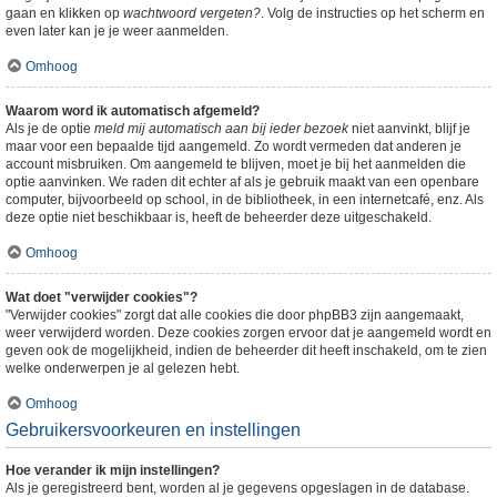
gaan en klikken op
wachtwoord vergeten?
. Volg de instructies op het scherm en
even later kan je je weer aanmelden.
Omhoog
Waarom word ik automatisch afgemeld?
Als je de optie
meld mij automatisch aan bij ieder bezoek
niet aanvinkt, blijf je
maar voor een bepaalde tijd aangemeld. Zo wordt vermeden dat anderen je
account misbruiken. Om aangemeld te blijven, moet je bij het aanmelden die
optie aanvinken. We raden dit echter af als je gebruik maakt van een openbare
computer, bijvoorbeeld op school, in de bibliotheek, in een internetcafé, enz. Als
deze optie niet beschikbaar is, heeft de beheerder deze uitgeschakeld.
Omhoog
Wat doet "verwijder cookies"?
"Verwijder cookies" zorgt dat alle cookies die door phpBB3 zijn aangemaakt,
weer verwijderd worden. Deze cookies zorgen ervoor dat je aangemeld wordt en
geven ook de mogelijkheid, indien de beheerder dit heeft inschakeld, om te zien
welke onderwerpen je al gelezen hebt.
Omhoog
Gebruikersvoorkeuren en instellingen
Hoe verander ik mijn instellingen?
Als je geregistreerd bent, worden al je gegevens opgeslagen in de database.