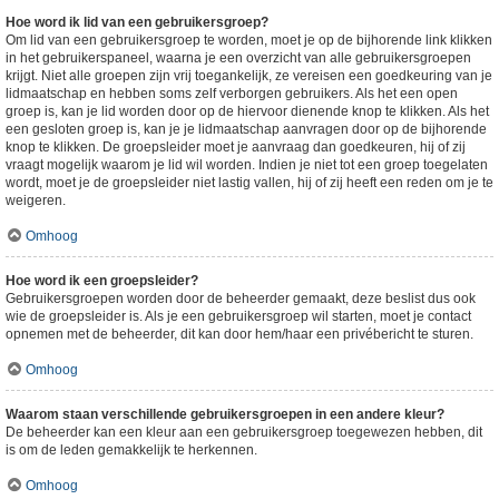
Hoe word ik lid van een gebruikersgroep?
Om lid van een gebruikersgroep te worden, moet je op de bijhorende link klikken
in het gebruikerspaneel, waarna je een overzicht van alle gebruikersgroepen
krijgt. Niet alle groepen zijn vrij toegankelijk, ze vereisen een goedkeuring van je
lidmaatschap en hebben soms zelf verborgen gebruikers. Als het een open
groep is, kan je lid worden door op de hiervoor dienende knop te klikken. Als het
een gesloten groep is, kan je je lidmaatschap aanvragen door op de bijhorende
knop te klikken. De groepsleider moet je aanvraag dan goedkeuren, hij of zij
vraagt mogelijk waarom je lid wil worden. Indien je niet tot een groep toegelaten
wordt, moet je de groepsleider niet lastig vallen, hij of zij heeft een reden om je te
weigeren.
Omhoog
Hoe word ik een groepsleider?
Gebruikersgroepen worden door de beheerder gemaakt, deze beslist dus ook
wie de groepsleider is. Als je een gebruikersgroep wil starten, moet je contact
opnemen met de beheerder, dit kan door hem/haar een privébericht te sturen.
Omhoog
Waarom staan verschillende gebruikersgroepen in een andere kleur?
De beheerder kan een kleur aan een gebruikersgroep toegewezen hebben, dit
is om de leden gemakkelijk te herkennen.
Omhoog