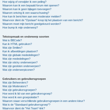
Hoe wijzig of verwijder ik een peiling?
Waarom kan ik een bepaald forum niet openen?
Waarom kan ik geen bijlagen toevoegen?
Waarom ontving ik een waarschuwing?
Hoe kan ik berichten aan een moderator melden?
Waarvoor dient de "Opslaan"-knop bij het plaatsen van een bericht?
Waarom moet mijn bericht goedgekeurd worden?
Hoe bump ik mijn onderwerp?
Tekstopmaak en onderwerp soorten
Wat is BBCode?
Kan ik HTML gebruiken?
Wat zijn Smilies?
Kan ik afbeeldingen plaatsen?
Wat zijn globale mededelingen?
Wat zijn mededelingen?
Wat zijn sticky onderwerpen?
Wat zijn gesloten onderwerpen?
Wat zijn onderwerpiconen?
Gebruikers en gebruikersgroepen
Wat zijn Beheerders?
Wat zijn Moderators?
Wat zijn gebruikersgroepen?
Hoe word ik lid van een gebruikersgroep?
Hoe word ik een groepsleider?
Waarom staan verschillende gebruikersgroepen in een andere kleur?
Wat is de "Standaard gebruikersgroep"?
Waarvoor dient de "Het Team"-link?