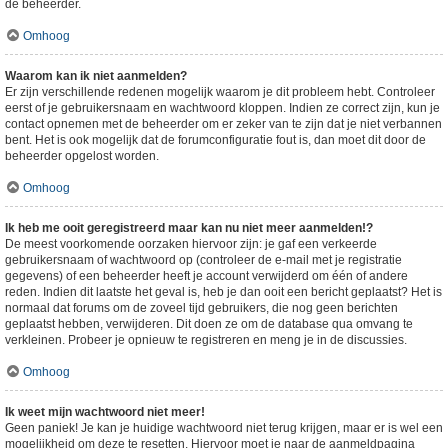
de beheerder.
Omhoog
Waarom kan ik niet aanmelden?
Er zijn verschillende redenen mogelijk waarom je dit probleem hebt. Controleer
eerst of je gebruikersnaam en wachtwoord kloppen. Indien ze correct zijn, kun je
contact opnemen met de beheerder om er zeker van te zijn dat je niet verbannen
bent. Het is ook mogelijk dat de forumconfiguratie fout is, dan moet dit door de
beheerder opgelost worden.
Omhoog
Ik heb me ooit geregistreerd maar kan nu niet meer aanmelden!?
De meest voorkomende oorzaken hiervoor zijn: je gaf een verkeerde
gebruikersnaam of wachtwoord op (controleer de e-mail met je registratie
gegevens) of een beheerder heeft je account verwijderd om één of andere
reden. Indien dit laatste het geval is, heb je dan ooit een bericht geplaatst? Het is
normaal dat forums om de zoveel tijd gebruikers, die nog geen berichten
geplaatst hebben, verwijderen. Dit doen ze om de database qua omvang te
verkleinen. Probeer je opnieuw te registreren en meng je in de discussies.
Omhoog
Ik weet mijn wachtwoord niet meer!
Geen paniek! Je kan je huidige wachtwoord niet terug krijgen, maar er is wel een
mogelijkheid om deze te resetten. Hiervoor moet je naar de aanmeldpagina