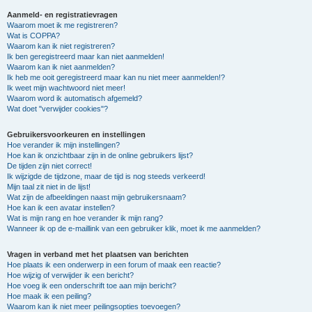
Aanmeld- en registratievragen
Waarom moet ik me registreren?
Wat is COPPA?
Waarom kan ik niet registreren?
Ik ben geregistreerd maar kan niet aanmelden!
Waarom kan ik niet aanmelden?
Ik heb me ooit geregistreerd maar kan nu niet meer aanmelden!?
Ik weet mijn wachtwoord niet meer!
Waarom word ik automatisch afgemeld?
Wat doet "verwijder cookies"?
Gebruikersvoorkeuren en instellingen
Hoe verander ik mijn instellingen?
Hoe kan ik onzichtbaar zijn in de online gebruikers lijst?
De tijden zijn niet correct!
Ik wijzigde de tijdzone, maar de tijd is nog steeds verkeerd!
Mijn taal zit niet in de lijst!
Wat zijn de afbeeldingen naast mijn gebruikersnaam?
Hoe kan ik een avatar instellen?
Wat is mijn rang en hoe verander ik mijn rang?
Wanneer ik op de e-maillink van een gebruiker klik, moet ik me aanmelden?
Vragen in verband met het plaatsen van berichten
Hoe plaats ik een onderwerp in een forum of maak een reactie?
Hoe wijzig of verwijder ik een bericht?
Hoe voeg ik een onderschrift toe aan mijn bericht?
Hoe maak ik een peiling?
Waarom kan ik niet meer peilingsopties toevoegen?