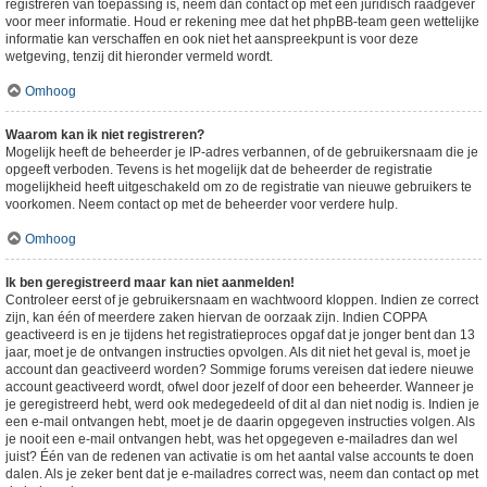
registreren van toepassing is, neem dan contact op met een juridisch raadgever
voor meer informatie. Houd er rekening mee dat het phpBB-team geen wettelijke
informatie kan verschaffen en ook niet het aanspreekpunt is voor deze
wetgeving, tenzij dit hieronder vermeld wordt.
Omhoog
Waarom kan ik niet registreren?
Mogelijk heeft de beheerder je IP-adres verbannen, of de gebruikersnaam die je
opgeeft verboden. Tevens is het mogelijk dat de beheerder de registratie
mogelijkheid heeft uitgeschakeld om zo de registratie van nieuwe gebruikers te
voorkomen. Neem contact op met de beheerder voor verdere hulp.
Omhoog
Ik ben geregistreerd maar kan niet aanmelden!
Controleer eerst of je gebruikersnaam en wachtwoord kloppen. Indien ze correct
zijn, kan één of meerdere zaken hiervan de oorzaak zijn. Indien COPPA
geactiveerd is en je tijdens het registratieproces opgaf dat je jonger bent dan 13
jaar, moet je de ontvangen instructies opvolgen. Als dit niet het geval is, moet je
account dan geactiveerd worden? Sommige forums vereisen dat iedere nieuwe
account geactiveerd wordt, ofwel door jezelf of door een beheerder. Wanneer je
je geregistreerd hebt, werd ook medegedeeld of dit al dan niet nodig is. Indien je
een e-mail ontvangen hebt, moet je de daarin opgegeven instructies volgen. Als
je nooit een e-mail ontvangen hebt, was het opgegeven e-mailadres dan wel
juist? Één van de redenen van activatie is om het aantal valse accounts te doen
dalen. Als je zeker bent dat je e-mailadres correct was, neem dan contact op met