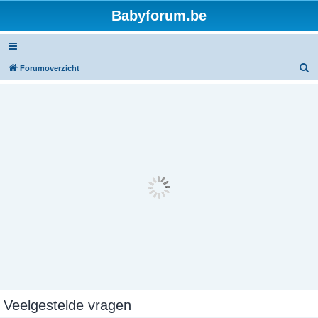
Babyforum.be
Z
Forumoverzicht
o
e
k
Veelgestelde vragen