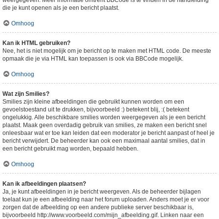
weergegeven. Meer informatie omtrent BBCode is te vinden in de handleiding
die je kunt openen als je een bericht plaatst.
Omhoog
Kan ik HTML gebruiken?
Nee, het is niet mogelijk om je bericht op te maken met HTML code. De meeste
opmaak die je via HTML kan toepassen is ook via BBCode mogelijk.
Omhoog
Wat zijn Smilies?
Smilies zijn kleine afbeeldingen die gebruikt kunnen worden om een
gevoelstoestand uit te drukken, bijvoorbeeld :) betekent blij, :( betekent
ongelukkig. Alle beschikbare smilies worden weergegeven als je een bericht
plaatst. Maak geen overdadig gebruik van smilies, ze maken een bericht snel
onleesbaar wat er toe kan leiden dat een moderator je bericht aanpast of heel je
bericht verwijdert. De beheerder kan ook een maximaal aantal smilies, dat in
een bericht gebruikt mag worden, bepaald hebben.
Omhoog
Kan ik afbeeldingen plaatsen?
Ja, je kunt afbeeldingen in je bericht weergeven. Als de beheerder bijlagen
toelaat kun je een afbeelding naar het forum uploaden. Anders moet je er voor
zorgen dat de afbeelding op een andere publieke server beschikbaar is,
bijvoorbeeld http://www.voorbeeld.com/mijn_afbeelding.gif. Linken naar een